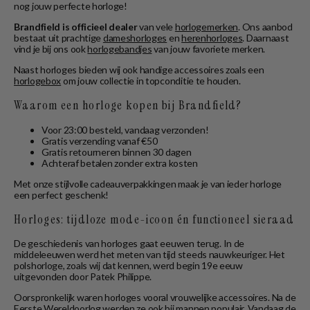
nog jouw perfecte horloge!
Brandfield is officieel dealer
van vele
horlogemerken
. Ons aanbod
bestaat uit prachtige
dameshorloges
en
herenhorloges
. Daarnaast
vind je bij ons ook
horlogebandjes
van jouw favoriete merken.
Naast horloges bieden wij ook handige accessoires zoals een
horlogebox
om jouw collectie in topconditie te houden.
Waarom een horloge kopen bij Brandfield?
Voor 23:00 besteld, vandaag verzonden!
Gratis verzending vanaf €50
Gratis retourneren binnen 30 dagen
Achteraf betalen zonder extra kosten
Met onze stijlvolle cadeauverpakkingen maak je van ieder horloge
een perfect geschenk!
Horloges: tijdloze mode-icoon én functioneel sieraad
De geschiedenis van horloges gaat eeuwen terug. In de
middeleeuwen werd het meten van tijd steeds nauwkeuriger. Het
polshorloge, zoals wij dat kennen, werd begin 19e eeuw
uitgevonden door Patek Philippe.
Oorspronkelijk waren horloges vooral vrouwelijke accessoires. Na de
Eerste Wereldoorlog werden ze ook bij mannen populair. Vandaag de