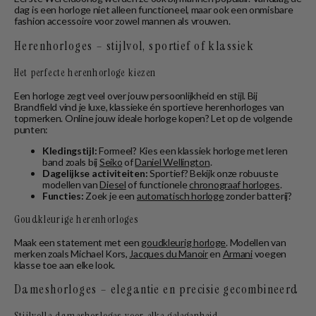
dag is een horloge niet alleen functioneel, maar ook een onmisbare
fashion accessoire voor zowel mannen als vrouwen.
Herenhorloges – stijlvol, sportief of klassiek
Het perfecte herenhorloge kiezen
Een horloge zegt veel over jouw persoonlijkheid en stijl. Bij
Brandfield vind je luxe, klassieke én sportieve herenhorloges van
topmerken. Online jouw ideale horloge kopen? Let op de volgende
punten:
Kledingstijl:
Formeel? Kies een klassiek horloge met leren
band zoals bij
Seiko
of
Daniel Wellington
.
Dagelijkse activiteiten:
Sportief? Bekijk onze robuuste
modellen van
Diesel
of functionele
chronograaf horloges
.
Functies:
Zoek je een
automatisch horloge
zonder batterij?
Goudkleurige herenhorloges
Maak een statement met een
goudkleurig horloge
. Modellen van
merken zoals Michael Kors,
Jacques du Manoir
en
Armani
voegen
klasse toe aan elke look.
Dameshorloges – elegantie en precisie gecombineerd