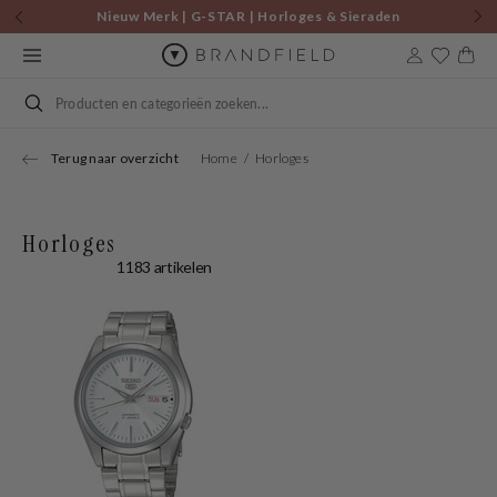
Skip to
Nieuw Merk | G-STAR | Horloges & Sieraden
content
Cart
Search
Terug naar overzicht
Home
Horloges
Horloges
1183 artikelen