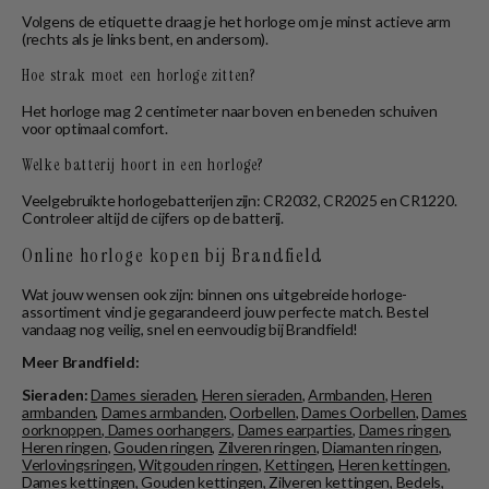
Volgens de etiquette draag je het horloge om je minst actieve arm
(rechts als je links bent, en andersom).
Hoe strak moet een horloge zitten?
Het horloge mag 2 centimeter naar boven en beneden schuiven
voor optimaal comfort.
Welke batterij hoort in een horloge?
Veelgebruikte horlogebatterijen zijn: CR2032, CR2025 en CR1220.
Controleer altijd de cijfers op de batterij.
Online horloge kopen bij Brandfield
Wat jouw wensen ook zijn: binnen ons uitgebreide horloge-
assortiment vind je gegarandeerd jouw perfecte match. Bestel
vandaag nog veilig, snel en eenvoudig bij Brandfield!
Meer Brandfield:
Sieraden:
Dames sieraden
,
Heren sieraden
,
Armbanden
,
Heren
armbanden
,
Dames armbanden
,
Oorbellen
,
Dames Oorbellen
,
Dames
oorknoppen
,
Dames oorhangers
,
Dames earparties
,
Dames ringen
,
Heren ringen
,
Gouden ringen
,
Zilveren ringen
,
Diamanten ringen
,
Verlovingsringen
,
Witgouden ringen
,
Kettingen
,
Heren kettingen
,
Dames kettingen
,
Gouden kettingen
,
Zilveren kettingen
,
Bedels
,