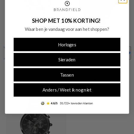
SHOP MET 10% KORTING!
Waar ben je vandaag voor aan het shoppen?
-30%
-30%
SALE10
SALE10
Horloges
Festina
Diesel
Sieraden
Festina Chrono Bike Black Men's
Diesel The Daddies Series Watch
Watch F20725/2
DZ7395
Tassen
€ 146,30
€ 342,30
Originele prijs: € 209,00
Originele prijs: € 489,00
Anders / Weet ik nog niet
Shop nu