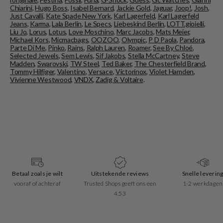
Chiarini
,
Hugo Boss
,
Isabel Bernard
,
Jackie Gold
,
Jaguar
,
Joop!
,
Josh
,
Just Cavalli
,
Kate Spade New York
,
Karl Lagerfeld
,
Karl Lagerfeld
Jeans
,
Karma
,
Lala Berlin
,
Le Specs
,
Liebeskind Berlin
,
LOTT.gioielli
,
Liu Jo
,
Lorus
,
Lotus
,
Love Moschino
,
Marc Jacobs
,
Mats Meier
,
Michael Kors
,
Micmacbags
,
OOZOO
,
Olympic
,
P D Paola
,
Pandora
,
Parte Di Me
,
Pinko
,
Rains
,
Ralph Lauren
,
Roamer
,
See By Chloé
,
Selected Jewels
,
Sem Lewis
,
Sif Jakobs
,
Stella McCartney
,
Steve
Madden
,
Swarovski
,
TW Steel
,
Ted Baker
,
The Chesterfield Brand
,
Tommy Hilfiger
,
Valentino
,
Versace
,
Victorinox
,
Violet Hamden
,
Vivienne Westwood
,
VNDX
,
Zadig & Voltaire
.
Betaal zoals je wilt
Uitstekende reviews
Snelle leverin
vooraf of achteraf
Trusted Shops geeft ons een
1-2 werkdagen
4.53