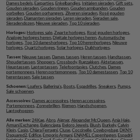
Dames bedels
,
Earparties
,
Enkelbandjes
,
Initialen sieraden
,
Gift sets
,
Gouden sieraden
,
Gouden ringen
,
Gouden armbanden
,
Gouden
oorbellen
,
Gouden oorhangers
,
Zilveren sieraden
,
Rosé gouden
sieraden
,
Diamanten sieraden
,
Leren sieraden
,
Sieraden sale
,
Sieradendozen
,
Nieuwe sieraden
,
Top 10 sieraden
.
Horloges:
Horloges sale
,
Zwarte horloges
,
Rosé gouden horloges
,
Analoge horloges heren
,
Digitale horloges heren
,
Automatische
horloges
,
Top 10 dameshorloges
,
Top 10 herenhorloges
,
Nieuwe
horloges
,
Quartz horloges
,
Solar horloges
,
Duikhorloges
.
Tassen:
Nieuwe tassen
,
Dames tassen
,
Heren tassen
,
Handtassen
,
Shoudertassen
,
Shoppers
,
Crossbody
,
Rugzakken
,
Aktetassen
,
Heuptassen
,
Laptoptassen
,
Telefoontasjes
,
Clutches
,
Dames
portemonnees
,
Heren portemonnees
,
Top 10 damestassen
,
Top 10
herentassen
,
Sale tassen
.
Schoenen:
Loafers
,
Ballerina’s
,
Boots
,
Espadrilles
,
Sneakers
,
Pumps
,
Sale schoenen
.
Accessoires:
Dames accessoires
,
Heren accessoires
,
Portemonnees
,
Zonnebrillen
,
Riemen
,
Handschoenen
,
Laptophoezen
.
Alle merken:
24Kae
,
Abro
,
Aigner
,
Alexander McQueen
,
Ania Haie
,
Armani Exchange
,
Balenciaga
,
Beloro Jewels
,
Blush
,
Burkely
,
Calvin
Klein
,
Casio
,
Chiara Ferragni
,
Cluse
,
Coccinelle
,
Cowboysbag
,
DKNY
,
Dsquared2
,
Edifice
,
Emporio Armani
,
ENAMEL Copenhagen
,
Espadrij
l’originale
,
Festina
,
Fossil
,
Furla
,
G-Shock
,
Guess
,
Gc Watches
,
Gianni