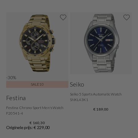
-30%
Seiko
SALE10
Seiko 5 Sports Automatic Watch
Festina
SNKL43K1
Festina Chrono Sport Men's Watch
€ 189,00
F20541-4
€ 160,30
Originele prijs: € 229,00