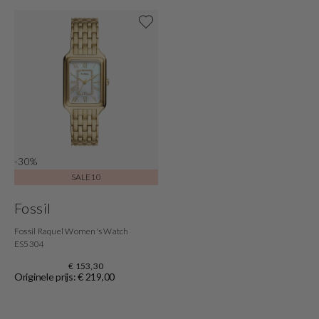
Shop nu
-30%
SALE10
Fossil
Fossil Raquel Women's Watch
ES5304
€ 153,30
Originele prijs: € 219,00