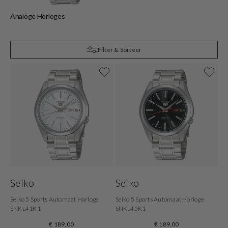
Analoge Horloges
Q
Filter & Sorteer
Seiko
Seiko
Seiko 5 Sports Automaat Horloge
Seiko 5 Sports Automaat Horloge
SNKL41K1
SNKL45K1
€ 189,00
€ 189,00