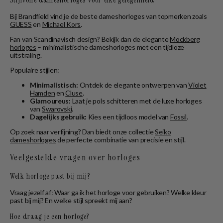
Stijlvolle dameshorloges voor elke gelegenheid
Bij Brandfield vind je de beste dameshorloges van topmerken zoals
GUESS
en
Michael Kors
.
Fan van Scandinavisch design? Bekijk dan de elegante
Mockberg
horloges
– minimalistische dameshorloges met een tijdloze
uitstraling.
Populaire stijlen:
Minimalistisch:
Ontdek de elegante ontwerpen van
Violet
Hamden
en
Cluse
.
Glamoureus:
Laat je pols schitteren met de luxe horloges
van
Swarovski
.
Dagelijks gebruik:
Kies een tijdloos model van
Fossil
.
Op zoek naar verfijning? Dan biedt onze collectie
Seiko
dameshorloges
de perfecte combinatie van precisie en stijl.
Veelgestelde vragen over horloges
Welk horloge past bij mij?
Vraag jezelf af: Waar ga ik het horloge voor gebruiken? Welke kleur
past bij mij? En welke stijl spreekt mij aan?
Hoe draag je een horloge?