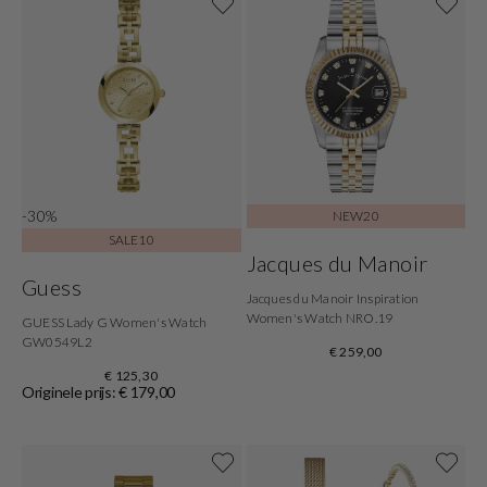
-30%
NEW20
SALE10
Jacques du Manoir
Guess
Jacques du Manoir Inspiration
Women's Watch NRO.19
GUESS Lady G Women's Watch
GW0549L2
€ 259,00
€ 125,30
Originele prijs: € 179,00