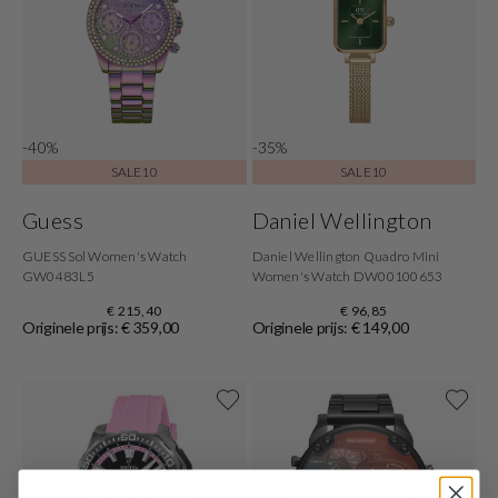
-40%
-35%
SALE10
SALE10
Guess
Daniel Wellington
GUESS Sol Women's Watch
Daniel Wellington Quadro Mini
GW0483L5
Women's Watch DW00100653
€ 215,40
€ 96,85
Originele prijs: € 359,00
Originele prijs: € 149,00