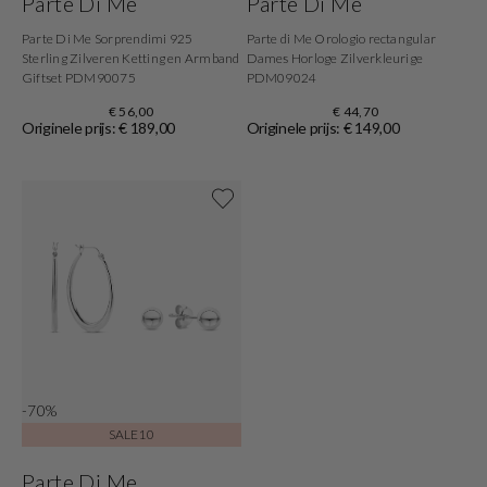
Parte Di Me
Parte Di Me
Parte Di Me Sorprendimi 925
Parte di Me Orologio rectangular
Sterling Zilveren Ketting en Armband
Dames Horloge Zilverkleurige
Giftset PDM90075
PDM09024
€ 56,00
€ 44,70
Originele prijs: € 189,00
Originele prijs: € 149,00
Shop nu
-70%
SALE10
Parte Di Me