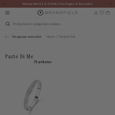
Skip to
Nieuw Merk | G-STAR | Horloges & Sieraden
content
Cart
Search
Terug naar overzicht
Home
Parte Di Me
Parte Di Me
78 artikelen