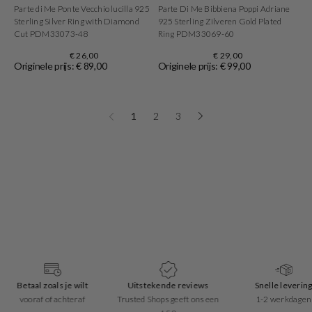
Parte di Me Ponte Vecchio lucilla 925
Parte Di Me Bibbiena Poppi Adriane
Sterling Silver Ring with Diamond
925 Sterling Zilveren Gold Plated
Cut PDM33073-48
Ring PDM33069-60
€ 26,00
€ 29,00
Originele prijs: € 89,00
Originele prijs: € 99,00
1
2
3
Betaal zoals je wilt
Uitstekende reviews
Snelle leverin
vooraf of achteraf
Trusted Shops geeft ons een
1-2 werkdagen