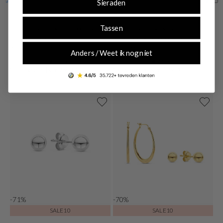
Sieraden
Parte Di Me
Parte Di Me
Tassen
Parte Di Me Bibbiena Poppi Felice
Parte di Me Orologio vierkant
925 Sterling Zilveren
dameshorloge goudkleurig met
Schakelarmband PDM32116
parelmoer
Anders / Weet ik nog niet
€ 20,00
€ 41,70
Originele prijs: € 69,00
Originele prijs: € 139,00
-71%
-70%
SALE10
SALE10