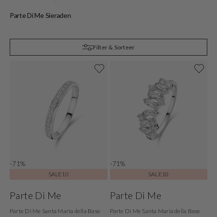
Parte Di Me Sieraden
P
Filter & Sorteer
-71%
-71%
SALE10
SALE10
Parte Di Me
Parte Di Me
Parte Di Me Santa Maria della Base
Parte Di Me Santa Maria della Base