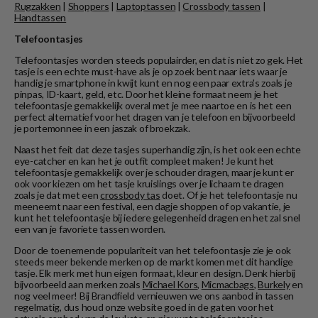
Rugzakken
|
Shoppers
|
Laptoptassen
|
Crossbody tassen
|
Handtassen
Telefoontasjes
Telefoontasjes worden steeds populairder, en dat is niet zo gek. Het
tasje is een echte must-have als je op zoek bent naar iets waar je
handig je smartphone in kwijt kunt en nog een paar extra's zoals je
pinpas, ID-kaart, geld, etc. Door het kleine formaat neem je het
telefoontasje gemakkelijk overal met je mee naartoe en is het een
perfect alternatief voor het dragen van je telefoon en bijvoorbeeld
je portemonnee in een jaszak of broekzak.
Naast het feit dat deze tasjes superhandig zijn, is het ook een echte
eye-catcher en kan het je outfit compleet maken! Je kunt het
telefoontasje gemakkelijk over je schouder dragen, maar je kunt er
ook voor kiezen om het tasje kruislings over je lichaam te dragen
zoals je dat met een
crossbody tas
doet. Of je het telefoontasje nu
meeneemt naar een festival, een dagje shoppen of op vakantie, je
kunt het telefoontasje bij iedere gelegenheid dragen en het zal snel
een van je favoriete tassen worden.
Door de toenemende populariteit van het telefoontasje zie je ook
steeds meer bekende merken op de markt komen met dit handige
tasje. Elk merk met hun eigen formaat, kleur en design. Denk hierbij
bijvoorbeeld aan merken zoals
Michael Kors
,
Micmacbags
,
Burkely
en
nog veel meer! Bij Brandfield vernieuwen we ons aanbod in tassen
regelmatig, dus houd onze website goed in de gaten voor het