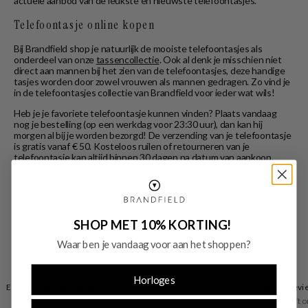
actuele aanbod van de leukste en nieuwste telefoontasjes.
Telefoontasje online kopen
Bij Brandfield shop je natuurlijk de mooiste telefoontasjes als
onderdeel van onze
tassencollectie
. Ook al denk je misschien niet
direct aan mannen bij het zien van de telefoontasjes, deze handige
tasjes worden door zowel vrouwen als mannen gedragen. Zo vind je
in de telefoontasjes collectie van Brandfield voor ieder wat wils!
Heb je je favoriete telefoontasje kunnen vinden? Plaats vandaag
nog je bestelling (op een werkdag voor 23:30 uur), dan kan hij
morgen al bij je worden bezorgd! De verzending van je telefoontasje
is gratis vanaf € 50. Kosteloos ruilen of retourneren van je
telefoontasje kan altijd binnen 30 dagen na datum van aankoop.
SHOP MET 10% KORTING!
Waar ben je vandaag voor aan het shoppen?
Horloges
Eenvoudig retourneren
Betaal zoals je wilt
Uitstekende revi
30 dagen retourrecht
vooraf of achteraf
Trusted Shops geeft o