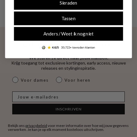
Sieraden
4.53
Tassen
Anders / Weet ik nog niet
Exclusieve deals en trendupdates
We sturen ze direct naar jouw mailbox.
Krijg toegang tot exclusieve kortingen, early access, nieuwe
releases en stylinginspiratie.
dames & heren
Voor dames
Voor heren
E-mail
INSCHRIJVEN
Bekijk ons
privacybeleid
voor meer informatie over hoe wij jouw gegevens
verwerken. Je kan je op elk moment kosteloos uitschrijven.