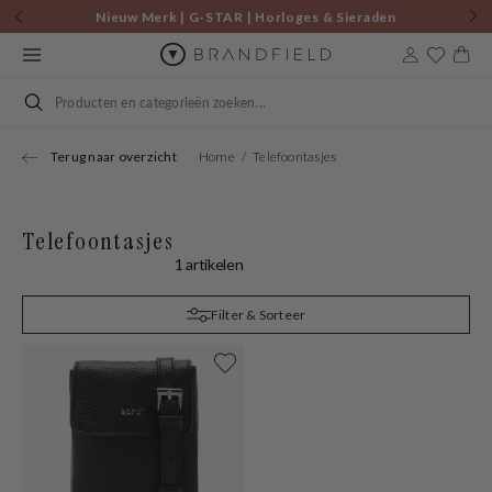
Skip to
Nieuw Merk | G-STAR | Horloges & Sieraden
content
Cart
Search
Terug naar overzicht
Home
Telefoontasjes
Telefoontasjes
1 artikelen
Filter & Sorteer