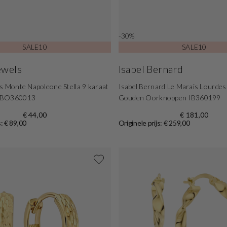
-30%
SALE10
SALE10
ewels
Isabel Bernard
s Monte Napoleone Stella 9 karaat
Isabel Bernard Le Marais Lourdes
 BO360013
Gouden Oorknoppen IB360199
€ 44,00
€ 181,00
s: € 89,00
Originele prijs: € 259,00