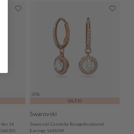
-35%
SALE10
Swarovski
rdes 14
Swarovski Constella Rosegold coloured
IB360205
Earrings 5638769