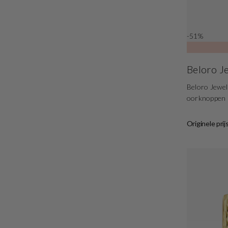
-51%
Beloro J
Beloro Jewel
oorknoppen
Originele prij