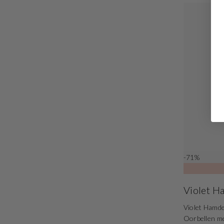
-71%
Violet 
Violet Hamde
Oorbellen 