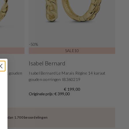
-50%
SALE10
Isabel Bernard
araat gouden
Isabel Bernard Le Marais Règine 14 karaat
gouden oorringen IB360219
€ 199,00
Originele prijs: € 399,00
meer dan 1.700 beoordelingen