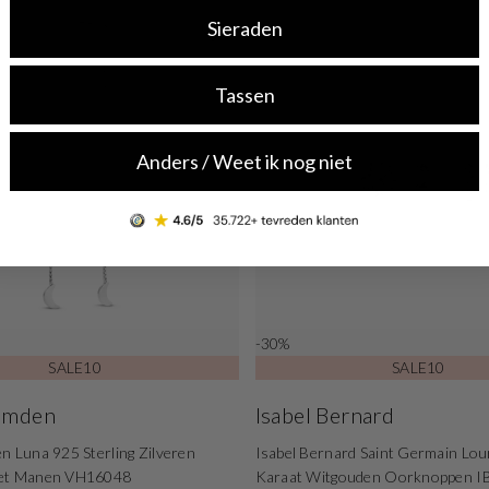
Sieraden
Tassen
Anders / Weet ik nog niet
-30%
SALE10
SALE10
Hamden
Isabel Bernard
n Luna 925 Sterling Zilveren
Isabel Bernard Saint Germain Lou
met Manen VH16048
Karaat Witgouden Oorknoppen 