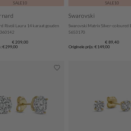
SALE10
SALE10
ernard
Swarovski
rd Rivoli Laura 14 karaat gouden
Swarovski Matrix Silver-coloured 
B360142
5653170
€ 209,00
€ 89,40
s: € 299,00
Originele prijs: € 149,00