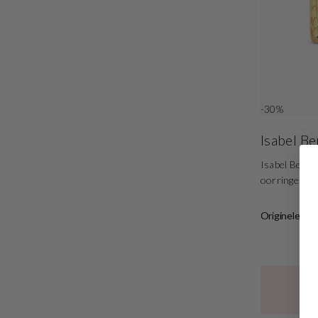
-30%
Isabel B
Isabel Berna
oorringen I
Originele prij