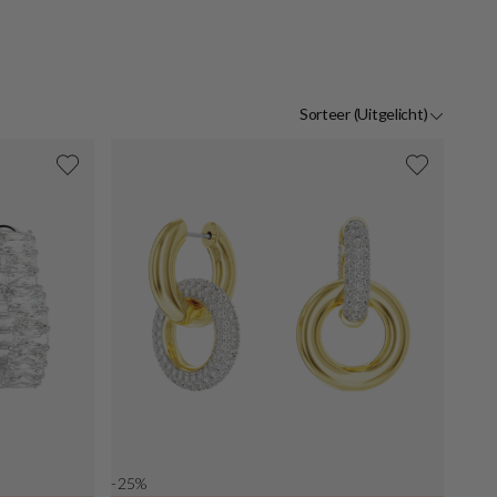
Zilve
Sorteer
(Uitgelicht)
-25%