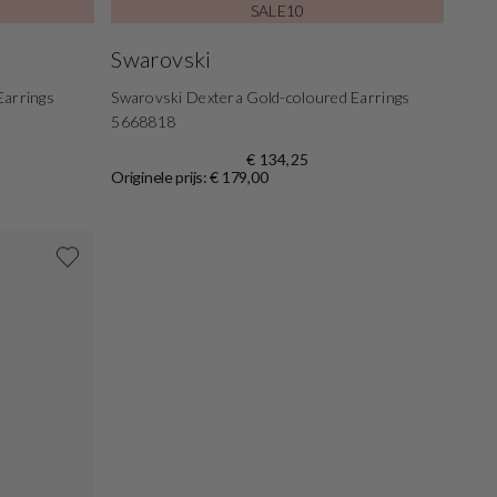
SALE10
Swarovski
Earrings
Swarovski Dextera Gold-coloured Earrings
5668818
€ 134,25
Originele prijs: € 179,00
Shop nu