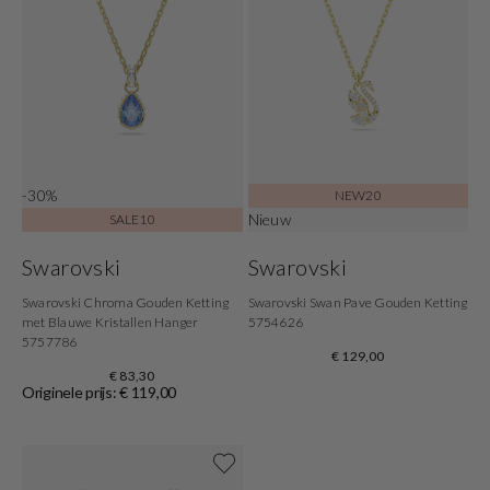
-30%
NEW20
Nieuw
SALE10
Swarovski
Swarovski
Swarovski Chroma Gouden Ketting
Swarovski Swan Pave Gouden Ketting
met Blauwe Kristallen Hanger
5754626
5757786
€ 129,00
€ 83,30
Originele prijs: € 119,00
Shop now