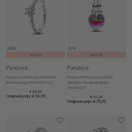
-30%
-30%
SALE10
SALE10
Pandora
Pandora
Pandora Timeless Sprankelende
Pandora Moments Love Birds
Bloemenring 194499C01-50
Splitsbare Hangende Bedel
794484C01
€ 38,50
Originele prijs: € 55,00
€ 55,30
Originele prijs: € 79,00