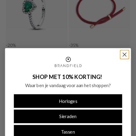
-20%
-35%
SALE10
SALE10
Pandora
ENAMEL Copenhagen
Pandora Timeless 925 Sterling Silver
ENAMEL Copenhagen Color Cord
SHOP MET 10% KORTING!
Elevated Royal Green Heart Ring
Bordeaux Bracelet B145G-BX
Waar ben je vandaag voor aan het shoppen?
198421C07-54
€ 22,75
Originele prijs: € 35,00
€ 55,20
Originele prijs: € 69,00
Horloges
Sieraden
Tassen