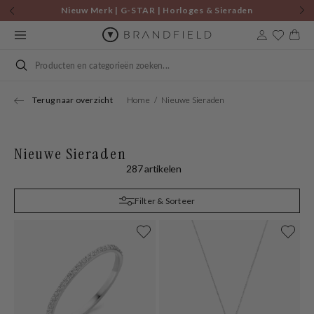
Skip to
Nieuw Merk | G-STAR | Horloges & Sieraden
content
Cart
Search
Terug naar overzicht
Home
Nieuwe Sieraden
Nieuwe Sieraden
287 artikelen
Filter & Sorteer