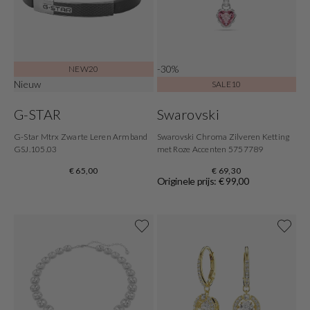
-30%
NEW20
Nieuw
SALE10
G-STAR
Swarovski
G-Star Mtrx Zwarte Leren Armband
Swarovski Chroma Zilveren Ketting
GSJ.105.03
met Roze Accenten 5757789
€ 65,00
€ 69,30
Originele prijs: € 99,00