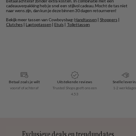
Betaal achteraf zonder extra kosten. In combinatie met een
cadeauverpakking heb je snel een stijlvol cadeau. Mocht de tas niet
naar wens zijn, dan kun je deze binnen 30 dagen retourneren!
Bekijk meer tassen van Cowboysbag:
Handtassen
|
Shoppers
|
Clutches
|
Laptoptassen
|
Etuis
|
Toilettassen
Betaal zoals je wilt
Uitstekende reviews
Snelle leverin
vooraf of achteraf
Trusted Shops geeft ons een
1-2 werkdagen
4.53
Exclusieve deals en trendupdates