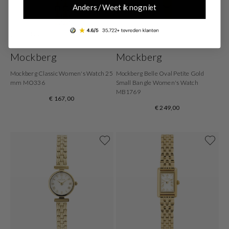
Anders / Weet ik nog niet
Uitverkocht
Uitverkocht
Mockberg
Mockberg
Mockberg Classic Women's Watch 25
Mockberg Belle Oval Petite Gold
mm MO336
Small Bangle Women's Watch
MB1769
€ 167,00
€ 249,00