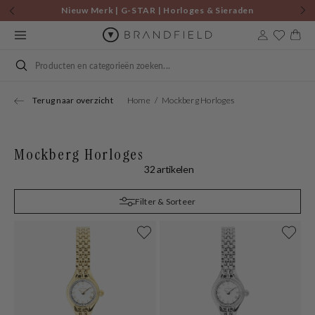
Skip to
Nieuw Merk | G-STAR | Horloges & Sieraden
content
Cart
Search
Terug naar overzicht
Home
Mockberg Horloges
Mockberg Horloges
32 artikelen
Filter & Sorteer