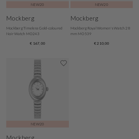
NEW20
NEW20
Mockberg
Mockberg
Mockberg Timeless Gold-coloured
Mockberg Royal Women's Watch 28
Noir Watch MO243
mm MO539
€ 167,00
€ 210,00
Shop nu
NEW20
Mockberg