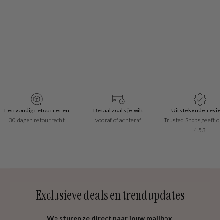
Betaal zoals je wilt
Uitstekende reviews
Snelle leverin
vooraf of achteraf
Trusted Shops geeft ons een
1-2 werkdagen
4.53
Exclusieve deals en trendupdates
We sturen ze direct naar jouw mailbox.