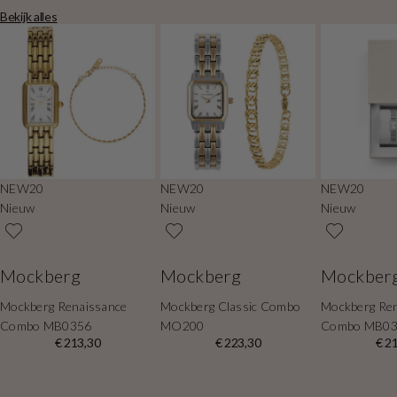
Bekijk alles
NEW20
NEW20
NEW20
Nieuw
Nieuw
Nieuw
Mockberg
Mockberg
Mockber
Mockberg Renaissance
Mockberg Classic Combo
Mockberg Re
Combo MB0356
MO200
Combo MB0
€ 213,30
€ 223,30
€ 2