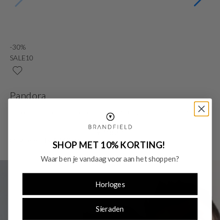
-30%
-
SALE10
S
Pandora
S
Pandora Moments Bracelet 562731C00-21with14 Carat Gold
Sw
Plating
Or
€ 118,30
Originele prijs: € 169,00
SHOP MET 10% KORTING!
Waar ben je vandaag voor aan het shoppen?
Horloges
Sieraden