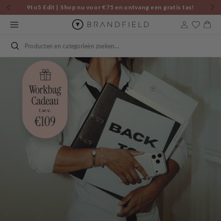
Skip to
9to5 Edit | Shop nu voor €75 en ontvang een gratis tas!
content
Cart
Search
9To5 Edit
Elevate Your Workwear