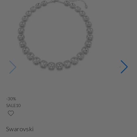
-30%
N
SALE10
Ni
Swarovski
G