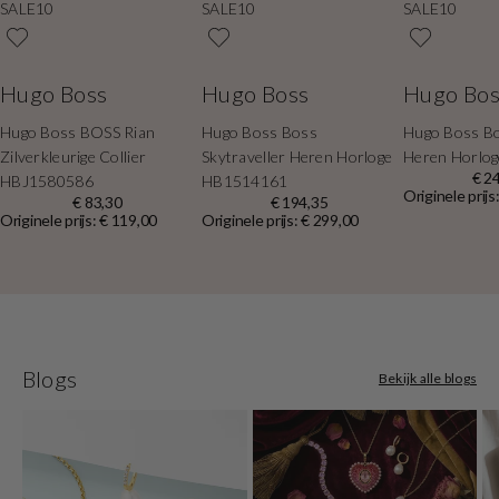
SALE10
SALE10
SALE10
Hugo Boss
Hugo Boss
Hugo Bos
Hugo Boss BOSS Rian
Hugo Boss Boss
Hugo Boss B
Zilverkleurige Collier
Skytraveller Heren Horloge
Heren Horlo
€ 2
HBJ1580586
HB1514161
Originele prijs
€ 83,30
€ 194,35
Originele prijs: € 119,00
Originele prijs: € 299,00
Blogs
Bekijk alle blogs