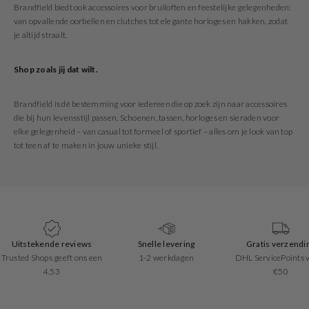
Brandfield biedt ook accessoires voor bruiloften en feestelijke gelegenheden:
van opvallende oorbellen en clutches tot elegante horloges en hakken, zodat
je altijd straalt.
Shop zoals jij dat wilt.
Brandfield is dé bestemming voor iedereen die op zoek zijn naar accessoires
die bij hun levensstijl passen. Schoenen, tassen, horloges en sieraden voor
elke gelegenheid – van casual tot formeel of sportief – alles om je look van top
tot teen af te maken in jouw unieke stijl.
Snelle levering
Gratis verzending
Eenvoudig retourn
1-2 werkdagen
DHL ServicePoints vanaf
30 dagen retourre
€50