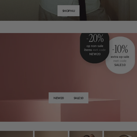
SHOP NU
Special Offer
Extra korting
op
geselecteerde
items
NEW20
SALE10