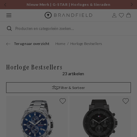
Skip to
Nieuw Merk | G-STAR | Horloges & Sieraden
content
Cart
Search
Terug naar overzicht
Home
Horloge Bestsellers
Horloge Bestsellers
23 artikelen
Filter & Sorteer