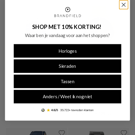
SHOP MET 10% KORTING!
Waar ben je vandaag voor aan het shoppen?
Horloges
Uitverkocht
Uitverkocht
Sieraden
Guess
Mats Meier
Tassen
GUESS Connoisseur Men's Watch
Mats Meier Grand Cornier
GW0265G7
Chronograaf Herenhorloge
Anders / Weet ik nog niet
Goudkleurig met Zwart MM00138
€ 139,30
Originele prijs: € 199,00
€ 59,00
Originele prijs: € 129,00