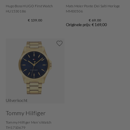
Hugo Boss HUGO First Watch
Mats Meier Ponte Dei Salti Horloge
HU1530186
MM00506
€ 139,00
€ 69,00
Originele prijs: € 169,00
Shop now
Uitverkocht
Tommy Hilfiger
Tommy Hilfiger Men's Watch
TH1710679