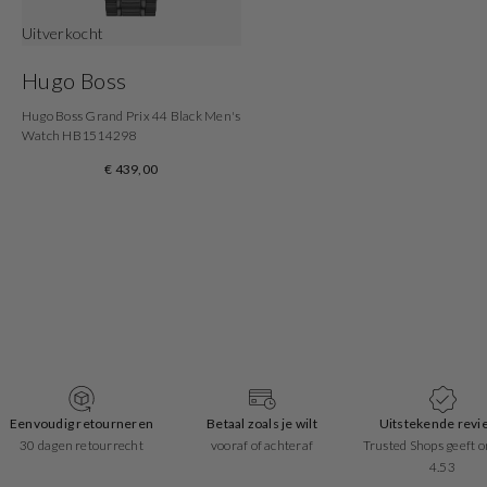
Uitverkocht
Hugo Boss
Hugo Boss Grand Prix 44 Black Men's
Watch HB1514298
€ 439,00
Betaal zoals je wilt
Uitstekende reviews
Snelle leverin
vooraf of achteraf
Trusted Shops geeft ons een
1-2 werkdagen
4.53