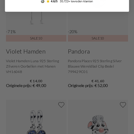
-71%
-20%
SALE10
SALE10
Violet Hamden
Pandora
Violet Hamden Luna 925 Sterling
Pandora Places 925 Sterling Silver
Zilveren Oorbellen met Manen
Blauwe Wereldbol Clip Bedel
VH16048
799429C01
€ 14,00
€ 41,60
Originele prijs: € 49,00
Originele prijs: € 52,00