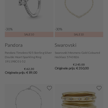
-30%
-30%
SALE10
SALE10
Pandora
Swarovski
Pandora Timeless 925 Sterling Silver
Swarovski Mesmera Gold Coloured
Double Heart Sparkling Ring
Necklace 5743826
191198C01-52
€ 245,00
Originele prijs: € 350,00
€ 62,30
Originele prijs: € 89,00