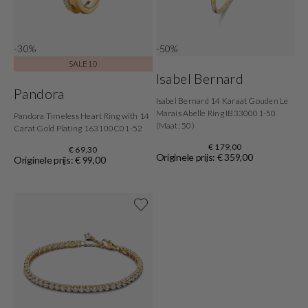
-30%
-50%
SALE10
Isabel Bernard
Pandora
Isabel Bernard 14 Karaat Gouden Le
Marais Abelle Ring IB330001-50
Pandora Timeless Heart Ring with 14
(Maat: 50)
Carat Gold Plating 163100C01-52
€ 179,00
€ 69,30
Originele prijs: € 359,00
Originele prijs: € 99,00
Shop nu