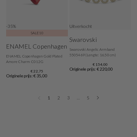
-35%
Uitverkocht
SALE10
Swarovski
ENAMEL Copenhagen
Swarovski Angelic Armband
5505469 (Lengte: 16.50 cm)
ENAMEL Copenhagen Gold Plated
Amore Charm C012G
€ 154,00
Originele prijs: € 220,00
€ 22,75
Originele prijs: € 35,00
1
2
3
…
5