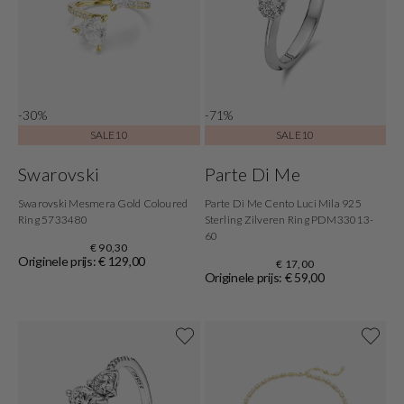
-30%
-71%
SALE10
SALE10
Swarovski
Parte Di Me
Swarovski Mesmera Gold Coloured
Parte Di Me Cento Luci Mila 925
Ring 5733480
Sterling Zilveren Ring PDM33013-
60
€ 90,30
Originele prijs: € 129,00
€ 17,00
Originele prijs: € 59,00