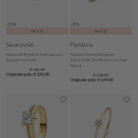
-35%
-30%
SALE10
SALE10
Swarovski
Pandora
Swarovski ReMatrix Gold-coloured
Pandora Moments Bracelet
Bracelet 5657665
562731C00-21with14 Carat Gold
Plating
€ 143,00
Originele prijs: € 220,00
€ 118,30
Originele prijs: € 169,00