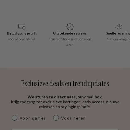
Betaal zoals je wilt
Uitstekende reviews
Snelle leverin
vooraf of achteraf
Trusted Shops geeft ons een
1-2 werkdagen
4.53
Exclusieve deals en trendupdates
We sturen ze direct naar jouw mailbox.
Krijg toegang tot exclusieve kortingen, early access, nieuwe
releases en stylinginspiratie.
dames & heren
Voor dames
Voor heren