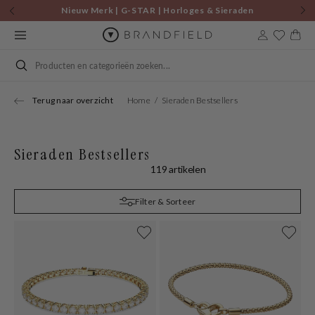
Skip to
Nieuw Merk | G-STAR | Horloges & Sieraden
content
Cart
Search
Terug naar overzicht
Home
Sieraden Bestsellers
Sieraden Bestsellers
119 artikelen
Filter & Sorteer