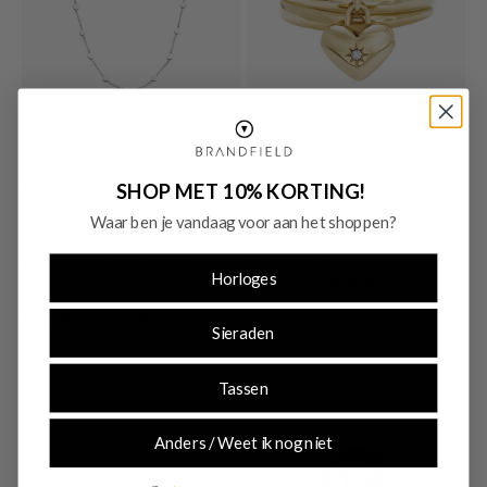
-71%
-30%
SALE10
SALE10
SHOP MET 10% KORTING!
Violet Hamden
Fossil
Waar ben je vandaag voor aan het shoppen?
Violet Hamden Luna 925 Sterling
Fossil Sadie Gold Coloured Ring
Zilveren Choker met Manen
JF048347109
VH15002
Horloges
€ 52,50
Originele prijs: € 75,00
€ 20,00
Originele prijs: € 69,00
Sieraden
Tassen
Anders / Weet ik nog niet