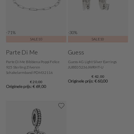
-71%
-30%
SALE10
SALE10
Parte Di Me
Guess
Parte Di Me Bibbiena Poppi Felice
Guess 4G Light Silver Earrings
925 Sterling Zilveren
JUBE05236JWRHT-U
Schakelarmband PDM32116
€ 42,00
Originele prijs: € 60,00
€ 20,00
Originele prijs: € 69,00
Shop nu