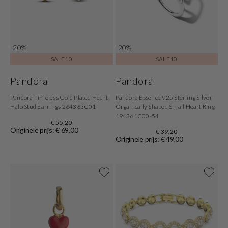
-20%
-20%
SALE10
SALE10
Pandora
Pandora
Pandora Timeless Gold Plated Heart
Pandora Essence 925 Sterling Silver
Halo Stud Earrings 264363C01
Organically Shaped Small Heart Ring
194361C00-54
€ 55,20
Originele prijs: € 69,00
€ 39,20
Originele prijs: € 49,00