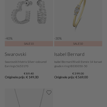
-40%
-30%
SALE10
SALE10
Swarovski
Isabel Bernard
Swarovski Matrix Silver-coloured
Isabel Bernard Rivoli Esmée 14 karaat
Earrings 5653170
gouden ring IB330050-50
€ 89,40
€ 399,00
Originele prijs: € 149,00
Originele prijs: € 569,00
Shop now