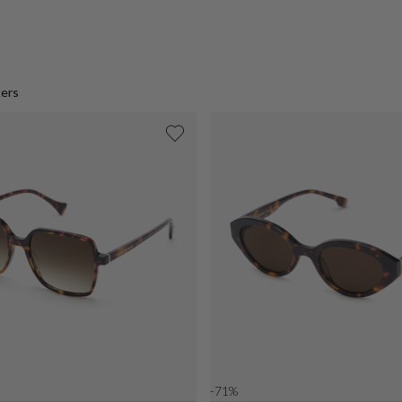
ters
-71%