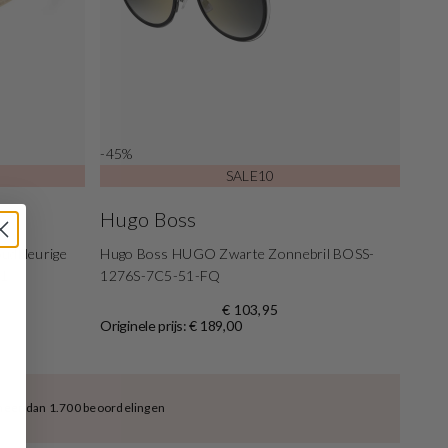
-45%
SALE10
Hugo Boss
oudkleurige
Hugo Boss HUGO Zwarte Zonnebril BOSS-
01
1276S-7C5-51-FQ
€ 103,95
Originele prijs: € 189,00
meer dan 1.700 beoordelingen