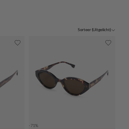
Zwart
Sorteer
(Uitgelicht)
-71%