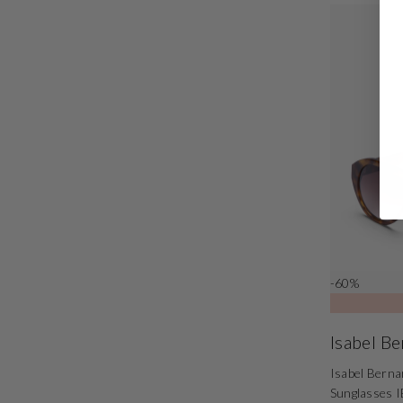
-60%
Isabel B
Isabel Berna
Sunglasses 