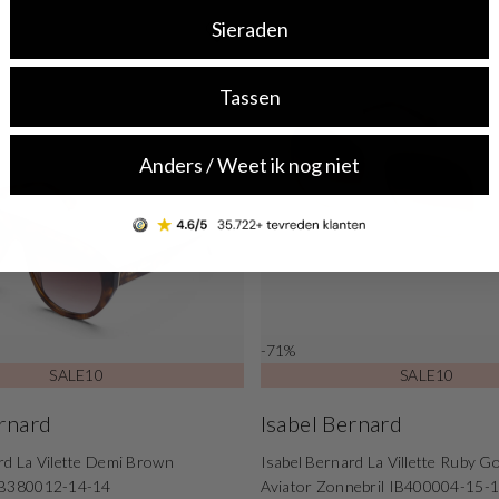
Sieraden
Tassen
Anders / Weet ik nog niet
-71%
SALE10
SALE10
ernard
Isabel Bernard
rd La Vilette Demi Brown
Isabel Bernard La Villette Ruby G
IB380012-14-14
Aviator Zonnebril IB400004-15-