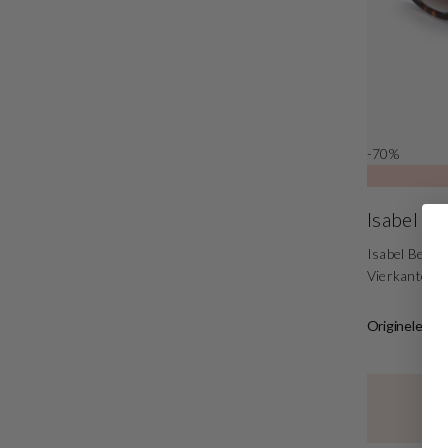
-70%
Isabel B
Isabel Bernar
Vierkante Z
Originele prij