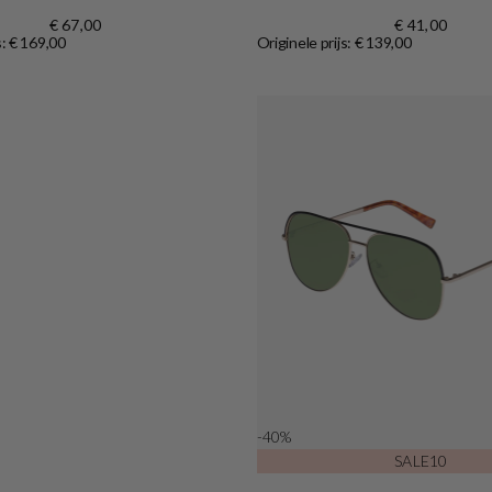
€ 67,00
€ 41,00
s: € 169,00
Originele prijs: € 139,00
Shop now
-40%
SALE10