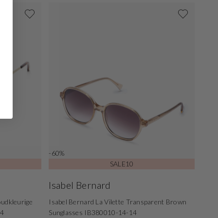
-60%
SALE10
Isabel Bernard
oudkleurige
Isabel Bernard La Vilette Transparent Brown
14
Sunglasses IB380010-14-14