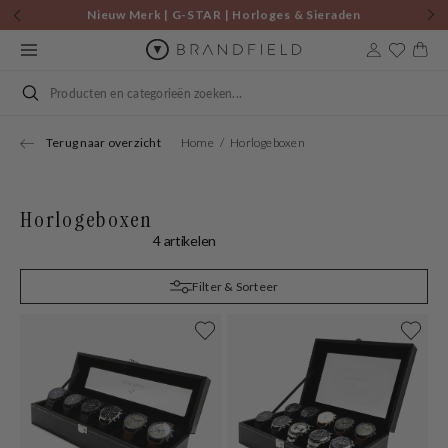
Skip to
Nieuw Merk | G-STAR | Horloges & Sieraden
content
Cart
Search
Terug naar overzicht
Home
Horlogeboxen
Horlogeboxen
4 artikelen
Filter & Sorteer