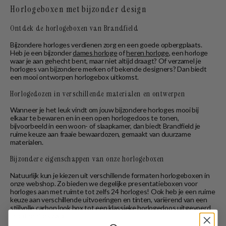
Horlogeboxen met bijzonder design
Ontdek de horlogeboxen van Brandfield
Bijzondere horloges verdienen zorg en een goede opbergplaats.
Heb je een bijzonder
dames horloge
of
heren horloge
, een horloge
waar je aan gehecht bent, maar niet altijd draagt? Of verzamel je
horloges van bijzondere merken of bekende designers? Dan biedt
een mooi ontworpen horlogebox uitkomst.
Horlogedozen in verschillende materialen en ontwerpen
Wanneer je het leuk vindt om jouw bijzondere horloges mooi bij
elkaar te bewaren en in een open horlogedoos te tonen,
bijvoorbeeld in een woon- of slaapkamer, dan biedt Brandfield je
ruime keuze aan fraaie bewaardozen, gemaakt van duurzame
materialen.
Bijzondere eigenschappen van onze horlogeboxen
Natuurlijk kun je kiezen uit verschillende formaten horlogeboxen in
onze webshop. Zo bieden we degelijke presentatieboxen voor
horloges aan met ruimte tot zelfs 24 horloges! Ook heb je een ruime
keuze aan verschillende uitvoeringen en tinten, variërend van een
stijlvolle carbon look box tot een klassieke horlogedoos uitgevoerd
in authentiek zwart.