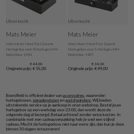
Uitverkocht
Uitverkocht
Mats Meier
Mats Meier
Mats Meier Mont Fort Zwarte
Mats Meier Mont Fort Zwarte
Horlogebox voor 8 Horloges MM-
Horlogebox voor 5 Horloges MM-
Watchbox-1904
Watchbox-1907
€ 44,00
€ 34,00
Originele prijs: € 55,00
Originele prijs: € 49,00
Brandfield is officieel dealer van
accessoires
, waaronder:
horlogeboxen,
sieradendozen
en
watchwinders
. Wij bieden
uitstekende service op je aankoop in onze webshop. Bestel jouw
horlogebox op een werkdag voor 23:00, dan wordt deze de
volgende dag al bezorgd. Betaal achteraf zonder extra kosten. In
combinatie met een cadeauverpakking heb je snel een stijlvol
cadeau. Mocht de horlogedoos niet naar wens zijn, dan kun je deze
binnen 30 dagen retourneren!