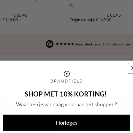
01
€ 65,45
€ 81,95
s: € 119,00
Originele prijs: € 149,00
Beoordeeld met 4,57 op basis van 
SHOP MET 10% KORTING!
Waar ben je vandaag voor aan het shoppen?
Horloges