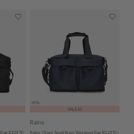
-45%
SALE10
Rains
d Bag R12970-
Rains Otaru Small Navy Weekend Bag R12970-