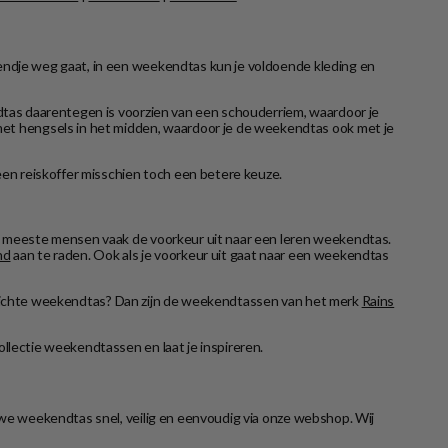
kendje weg gaat, in een weekendtas kun je voldoende kleding en
ndtas daarentegen is voorzien van een schouderriem, waardoor je
et hengsels in het midden, waardoor je de weekendtas ook met je
 een reiskoffer misschien toch een betere keuze.
 de meeste mensen vaak de voorkeur uit naar een leren weekendtas.
nd
aan te raden. Ook als je voorkeur uit gaat naar een weekendtas
rdichte weekendtas? Dan zijn de weekendtassen van het merk
Rains
llectie weekendtassen en laat je inspireren.
euwe weekendtas snel, veilig en eenvoudig via onze webshop. Wij