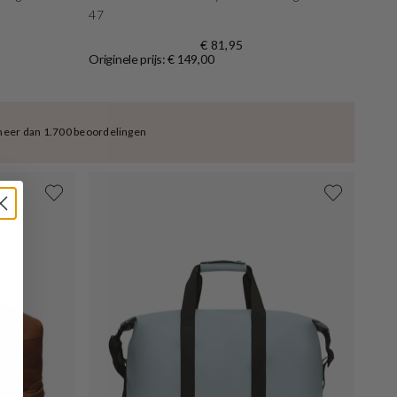
47
€ 81,95
Originele prijs: € 149,00
meer dan 1.700 beoordelingen