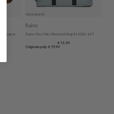
Uitverkocht
Rains
uth Cognac
Rains Pool Hilo Weekend Bag R14200-147
€ 51,94
Originele prijs: € 79,90