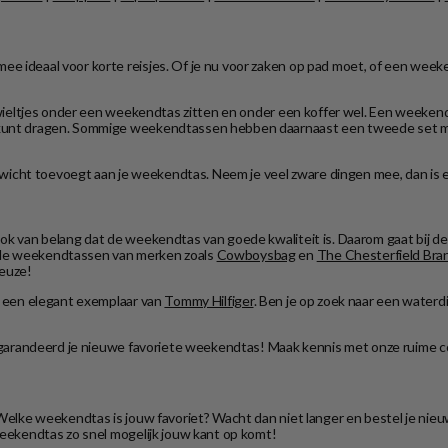
ee ideaal voor korte reisjes. Of je nu voor zaken op pad moet, of een wee
en wieltjes onder een weekendtas zitten en onder een koffer wel. Een weeke
m kunt dragen. Sommige weekendtassen hebben daarnaast een tweede set m
l gewicht toevoegt aan je weekendtas. Neem je veel zware dingen mee, dan is
 ook van belang dat de weekendtas van goede kwaliteit is. Daarom gaat bij
n de weekendtassen van merken zoals
Cowboysbag
en
The Chesterfield Bra
keuze!
 een elegant exemplaar van
Tommy Hilfiger
. Ben je op zoek naar een wate
 gegarandeerd je nieuwe favoriete weekendtas! Maak kennis met onze ruime co
. Welke weekendtas is jouw favoriet? Wacht dan niet langer en bestel je ni
 weekendtas zo snel mogelijk jouw kant op komt!