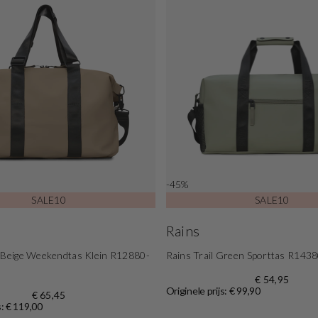
-45%
SALE10
SALE10
Rains
a Beige Weekendtas Klein R12880-
Rains Trail Green Sporttas R143
€ 54,95
Originele prijs: € 99,90
€ 65,45
s: € 119,00