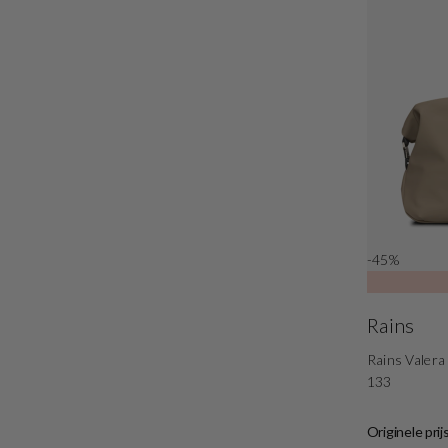
-45%
Rains
Rains Valer
133
Originele prij