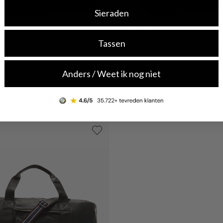
Sieraden
Uitverkocht
Tassen
terfield Brand
The Chesterfield Brand
ield Brand Liam Cognac Leather
The Chesterfield Brand Portsmo
Anders / Weet ik nog niet
C20.001331
Leather Travel bag C20.001731
€ 219,95
€ 249,95