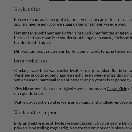
Weekendtas
Een weekendtas is een grote tas met veel opbergruimte en is daarm
spullen meenemen voor een paar dagen of zelf een weekje weg.
Het grote verschil met een koffer is natuurlijk het feit dat er ge
hem als het ware aan je schouder kunt hangen en naast je lichaa
handen kunt dragen.
Dit type tas loopt net als een koffer comfortabel, tenzij je tevee
Leren weekendtas
Omdat je vaak best wat spullen kwijt kunt in je weekendtas is het
Wanneer je op zoek bent naar een echt leren weekendtas dan zij
van een ander materiaal zoals kunstleer op polyester is er genoeg 
Kies bijvoorbeeld voor een stijlvolle weekendtas van
Calvin Klein
of
een goede keuze!
Wat je ook zoekt en wat je wensen ook zijn, bij Brandfield vind je
Weekendtas kopen
Bij Brandfield vind je stijlvolle weekendtassen van diverse merken
pakken je bestelling zorgvuldig in en zorgen er voor dat je nieuwe