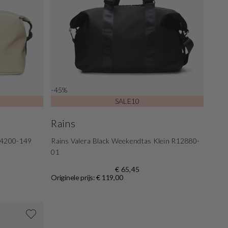
-45%
SALE10
Rains
14200-149
Rains Valera Black Weekendtas Klein R12880-
01
€ 65,45
Originele prijs: € 119,00
Shop nu