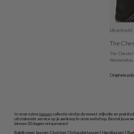
Uitverkocht
The Ches
The Chester
Weekendtas
Originele prij
In onze ruime
tassen
collectie vind je de meest stijlvolle en prak
uitstekende service op je aankoop in onze webshop. Bestel jouw
w
binnen 30 dagen retourneren!
Bekijk meer tassen:
Clutches
|
Schoudertassen
|
Handtassen
|
Rug