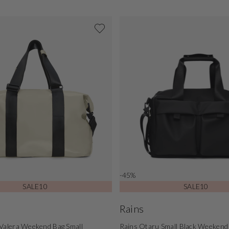
-45%
SALE10
SALE10
Rains
Valera Weekend Bag Small
Rains Otaru Small Black Weeken