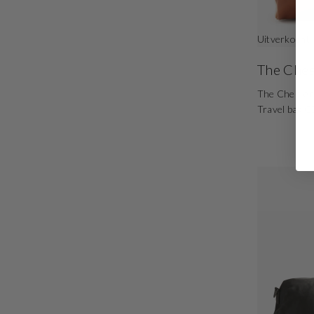
Uitverkocht
The Ches
The Chesterf
Travel bag 