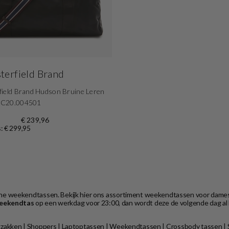
terfield Brand
field Brand Hudson Bruine Leren
 C20.004501
€ 239,96
s: € 299,95
tische weekendtassen. Bekijk hier ons assortiment weekendtassen voor dame
eekendtas
op een werkdag voor 23:00, dan wordt deze de volgende dag al 
zakken
|
Shoppers
|
Laptoptassen
|
Weekendtassen
|
Crossbody tassen
|