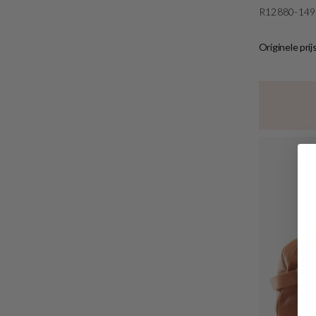
R12880-149
Originele prij