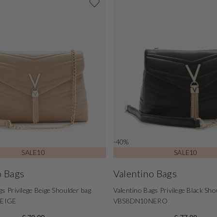
-40%
SALE10
SALE10
o Bags
Valentino Bags
gs Privilege Beige Shoulder bag
Valentino Bags Privilege Black Sho
EIGE
VBS8DN10NERO