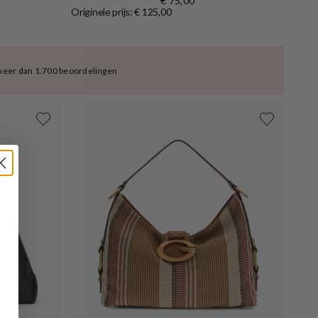
€ 75,00
Originele prijs: € 125,00
meer dan 1.700 beoordelingen