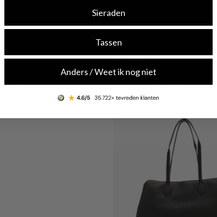
-50%
Sieraden
SALE10
SALE10
Isabel Bernard
Tassen
e Brown Top Zip Shoulder Bag
Isabel Bernard Honoré Grace black
2180-LGW
leather shoulder bag IB25093-00
Anders / Weet ik nog niet
€ 75,00
€ 174,00
s: € 125,00
Originele prijs: € 349,00
Shop now