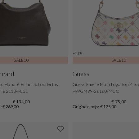
-40%
SALE10
SALE10
ernard
Guess
ard Honoré Emma Schoudertas
Guess Emelie Multi Logo Top Zip 
n IB21134-031
HWGM99-28180-MUO
€ 134,00
€ 75,00
s: € 269,00
Originele prijs: € 125,00