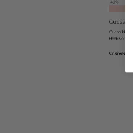
-40%
Guess
Guess Noell
HWBG96-7
Originele prij