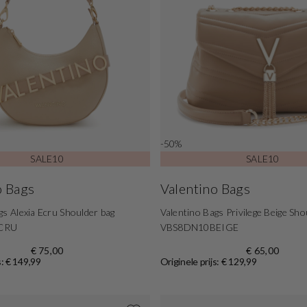
-50%
SALE10
SALE10
o Bags
Valentino Bags
gs Alexia Ecru Shoulder bag
Valentino Bags Privilege Beige Sho
CRU
VBS8DN10BEIGE
€ 75,00
€ 65,00
s: € 149,99
Originele prijs: € 129,99