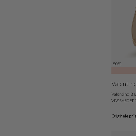
-50%
Valentin
Valentino Ba
VBS5A808E
Originele prij