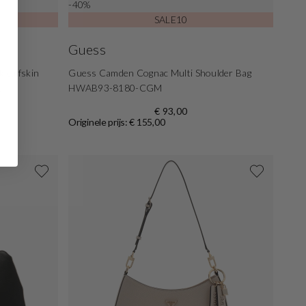
-40%
SALE10
Guess
 calfskin
Guess Camden Cognac Multi Shoulder Bag
1
HWAB93-8180-CGM
€ 93,00
Originele prijs: € 155,00