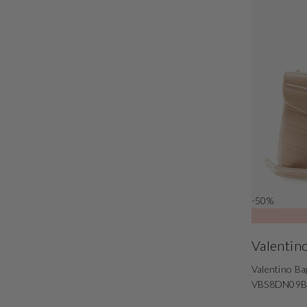
-50%
Valentin
Valentino Ba
VBS8DN09B