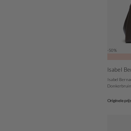
-50%
Isabel B
Isabel Bern
Donkerbrui
Originele prij