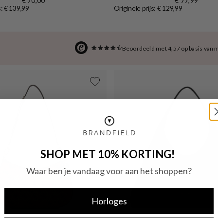
€ 70,00
€ 77,99
s: € 139,99
Originele prijs: € 129,99
Beoordeeld met 4,57 op basis van 
SHOP MET 10% KORTING!
Waar ben je vandaag voor aan het shoppen?
Horloges