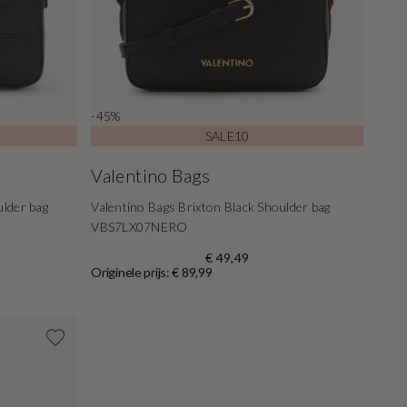
-45%
SALE10
Valentino Bags
ulder bag
Valentino Bags Brixton Black Shoulder bag
VBS7LX07NERO
€ 49,49
Originele prijs: € 89,99
Shop nu