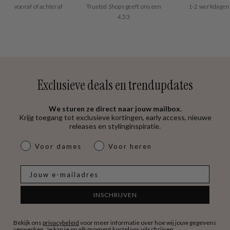
vooraf of achteraf
Trusted Shops geeft ons een
1-2 werkdagen
4.53
Exclusieve deals en trendupdates
We sturen ze direct naar jouw mailbox.
Krijg toegang tot exclusieve kortingen, early access, nieuwe
releases en stylinginspiratie.
dames & heren
Voor dames
Voor heren
E-mail
INSCHRIJVEN
Bekijk ons
privacybeleid
voor meer informatie over hoe wij jouw gegevens
verwerken. Je kan je op elk moment kosteloos uitschrijven.