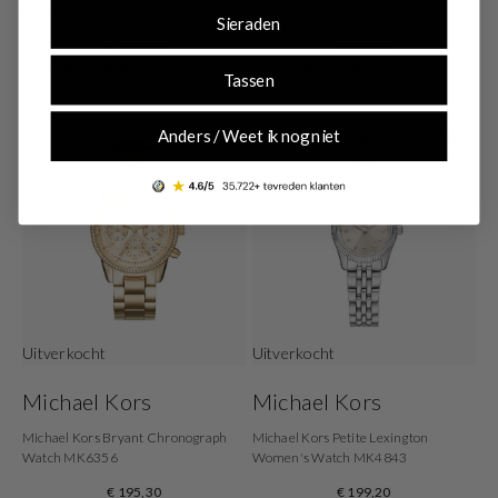
MK4339
Horloge MK4740
Sieraden
€ 175,20
€ 199,20
Originele prijs: € 219,00
Originele prijs: € 249,00
Tassen
Anders / Weet ik nog niet
Uitverkocht
Uitverkocht
Michael Kors
Michael Kors
Michael Kors Bryant Chronograph
Michael Kors Petite Lexington
Watch MK6356
Women's Watch MK4843
€ 195,30
€ 199,20