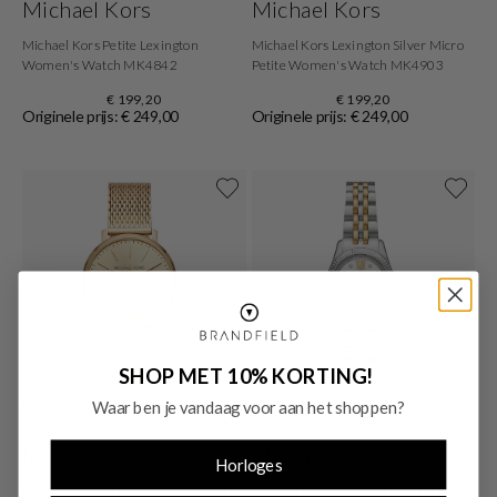
Michael Kors
Michael Kors
Michael Kors Petite Lexington
Michael Kors Lexington Silver Micro
Women's Watch MK4842
Petite Women's Watch MK4903
€ 199,20
€ 199,20
Originele prijs: € 249,00
Originele prijs: € 249,00
SHOP MET 10% KORTING!
Uitverkocht
Uitverkocht
Waar ben je vandaag voor aan het shoppen?
Michael Kors
Michael Kors
Horloges
Michael Kors Pyper Women's Watch
Michael Kors Petite Lexington Dames