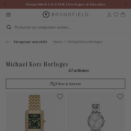
Skip to
Nieuw Merk | G-STAR | Horloges & Sieraden
content
Cart
Search
Terug naar overzicht
Home
Michael Kors Horloges
Michael Kors Horloges
67 artikelen
Filter & Sorteer