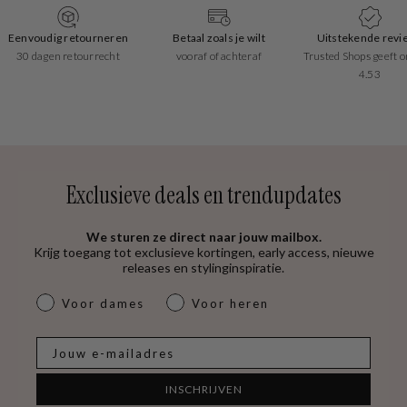
Eenvoudig retourneren
Betaal zoals je wilt
Uitstekende revi
30 dagen retourrecht
vooraf of achteraf
Trusted Shops geeft o
4.53
Exclusieve deals en trendupdates
We sturen ze direct naar jouw mailbox.
Krijg toegang tot exclusieve kortingen, early access, nieuwe
releases en stylinginspiratie.
dames & heren
Voor dames
Voor heren
E-mail
INSCHRIJVEN