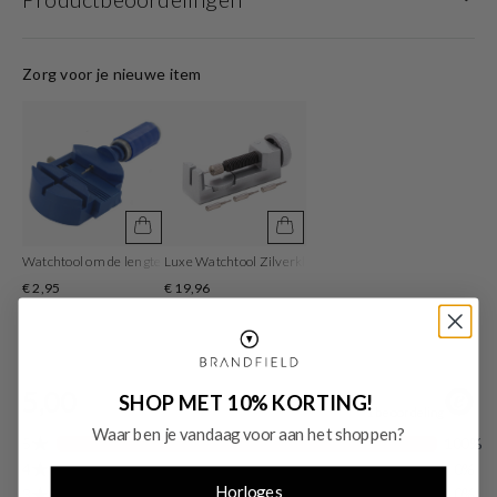
Het horloge beschikt over een quartz uurwerk. Deze prachtige wijzerplaat is
zwart en is afgedekt met kwalitatief mineraalglas. De horlogekast is gemaakt
Zorg voor je nieuwe item
van rvs en heeft een diameter van 43 mm. De kleur van deze horlogeband is
goud en heeft een breedte van 22 mm. De horlogeband is gemaakt van rvs .
Met dit prachtige horloge ben je elke dag op de hoogte van de juiste tijd!
Watchtool om de lengte van de horlogeband aan te passen
Luxe Watchtool Zilverkleurig om je bandlengte aan te p
€ 2,95
€ 19,96
SHOP MET 10% KORTING!
Waar ben je vandaag voor aan het shoppen?
Horloges