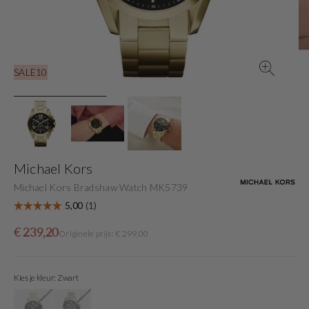
gallery
view
SALE10
Michael Kors
Michael Kors Bradshaw Watch MK5739
Sale
Originele
€ 239,20
Originele prijs: € 299,00
price
prijs
Kies je kleur: Zwart