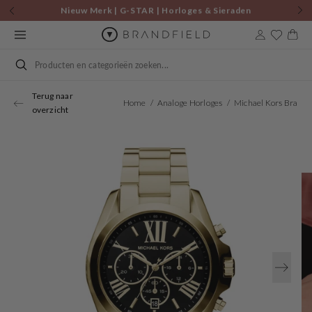
Skip to
Nieuw Merk | G-STAR | Horloges & Sieraden
content
Cart
Search
Terug naar
Home
Analoge Horloges
Michael Kors Bradshaw Watch MK5739
overzicht
Open
media
1
in