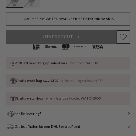
LAAT HET ME WETEN WANNEER HET BESCHIKBAAR IS
UITVERKOCHT
10% extra korting op sale-items
met code:
SALE10
Gratis work bag t.w.v. €109
bij bestellingen boven €75
Gratis watchbox
bij elk horloge | code:
WATCHBOX
Snelle levering*
Gratis afhalen bij een DHL ServicePoint