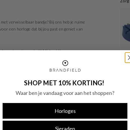
Zorg 
 met verwisselbaar bandje? Bij ons heb je ruime
or een horloge dat bij jou past en geniet van
cherpste prijs, zoals dit Michael Kors
Watcht
€ 2,9
jzerplaat is meerkleurig en is afgedekt met
heeft een diameter van 26 mm. De kleur van
SHOP MET 10% KORTING!
. De horlogeband is gemaakt van rvs . Met dit
Waar ben je vandaag voor aan het shoppen?
Horloges
Sieraden