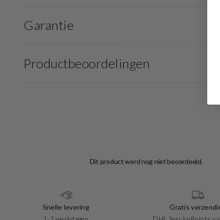
Garantie
Productbeoordelingen
Snelle levering
Gratis verzendi
1-2 werkdagen
DHL ServicePoints va