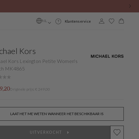
Cart
NL
Klantenservice
Selecteer
markt
ken
ken
ken
Trending
Trending
Trending
chael Kors
Parte Di Me
G-STAR
Festina
ael Kors Lexington Petite Women's
ch MK4865
Michael Kors
Calvin klein horloges
Diesel Sieraden
Violet Hamden
Festina
G-STAR
inele
9,20
Originele prijs: € 249,00
e
Mockberg
Emporio Armani
Emporio Armani
LAAT HET ME WETEN WANNEER HET BESCHIKBAAR IS
Beloro Jewels
Rains Tassen
Rains Tassen
UITVERKOCHT