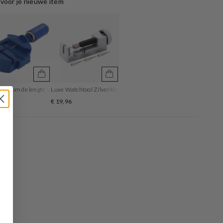
voor je nieuwe item
ool om de lengte van de horlogeband aan te passen
Luxe Watchtool Zilverkleurig om je bandlengte aan te passen
5
€ 19,96