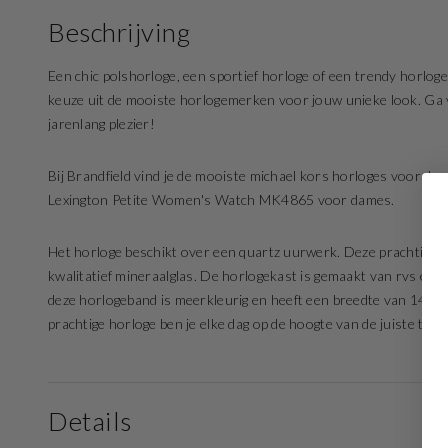
Beschrijving
Een chic polshorloge, een sportief horloge of een trendy horloge
keuze uit de mooiste horlogemerken voor jouw unieke look. Ga vo
jarenlang plezier!
Bij Brandfield vind je de mooiste michael kors horloges voor de s
Lexington Petite Women's Watch MK4865 voor dames.
Het horloge beschikt over een quartz uurwerk. Deze prachtige wi
kwalitatief mineraalglas. De horlogekast is gemaakt van rvs en 
deze horlogeband is meerkleurig en heeft een breedte van 14 mm
prachtige horloge ben je elke dag op de hoogte van de juiste tijd!
Details