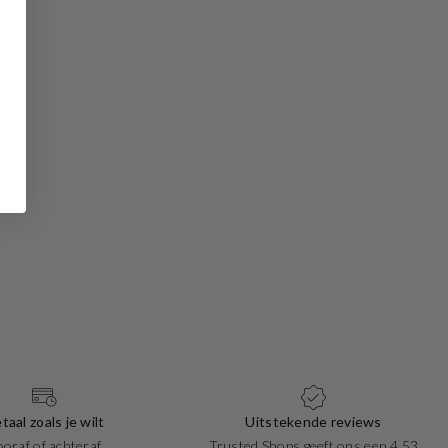
taal zoals je wilt
Uitstekende reviews
ooraf of achteraf
Trusted Shops geeft ons een 4.53