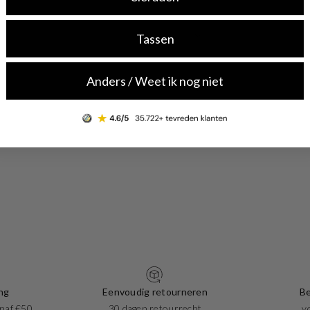
Tassen
Anders / Weet ik nog niet
ng
Eenvoudig retourneren
Be
naf €50
30 dagen retourrecht
v