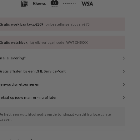
Gratis work bag t.w.v. €109
bij bestellingen boven €75
Gratis watchbox
bij elk horloge | code:
WATCHBOX
nelle levering*
ratis afhalen bij een DHL ServicePoint
Eenvoudig retourneren
etaal op jouw manier - nu of later
Je hebt een
watchtool
nodig om de bandmaat van dit horloge aan te
passen.