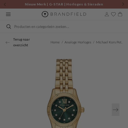
Skip to
Nieuw Merk | G-STAR | Horloges & Sieraden
content
Cart
Search
Terug naar
Home
Analoge Horloges
Michael Kors Petite Lexington Women's Watch MK4842
overzicht
Open
media
1
in