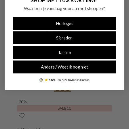
SHOP MET 10% KORTING!
Waar ben je vandaag voor aan het shoppen?
Horloges
Sieraden
Tassen
Anders / Weet ik nog niet
-30%
SALE10