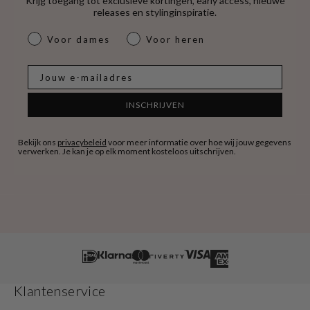
Krijg toegang tot exclusieve kortingen, early access, nieuwe
releases en stylinginspiratie.
dames & heren
Voor dames
Voor heren
E-mail
INSCHRIJVEN
Bekijk ons
privacybeleid
voor meer informatie over hoe wij jouw gegevens
verwerken. Je kan je op elk moment kosteloos uitschrijven.
Klantenservice