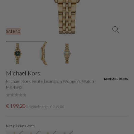
gallery
view
SALE10
Michael Kors
Michael Kors Petite Lexington Women's Watch
MK4842
Sale
Originele
€ 199,20
Originele prijs: € 249,00
price
prijs
Kies je kleur: Groen