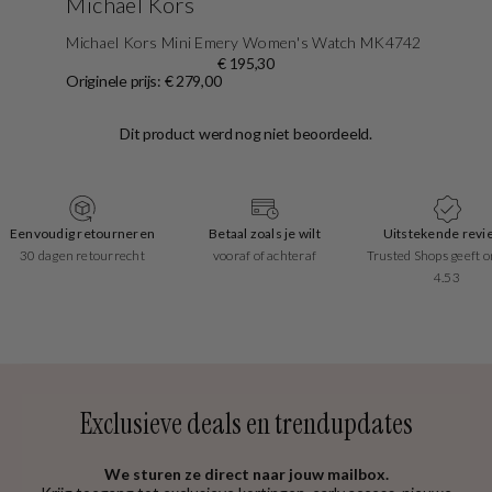
Michael Kors
Michael Kors Mini Emery Women's Watch MK4742
€ 195,30
Originele prijs: € 279,00
Eenvoudig retourneren
Betaal zoals je wilt
Uitstekende revi
30 dagen retourrecht
vooraf of achteraf
Trusted Shops geeft o
4.53
Exclusieve deals en trendupdates
We sturen ze direct naar jouw mailbox.