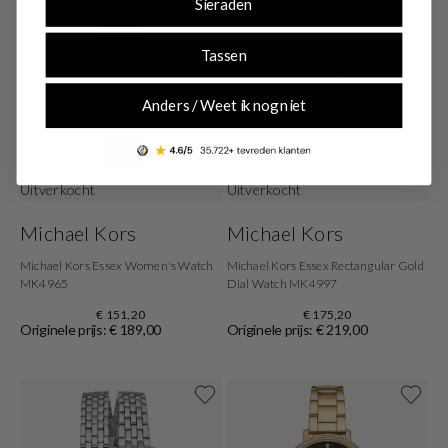
Sieraden
Tassen
Anders / Weet ik nog niet
Uitverkocht
Uitverkocht
Michael Kors
Michael Kors
Michael Kors Essex Women's Watch
Michael Kors Essex Rectangular Gold
MK4965
Dial Watch MK4997
€ 151,20
€ 175,20
Originele prijs: € 189,00
Originele prijs: € 219,00