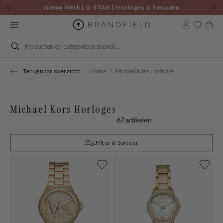
Skip to
Nieuw Merk | G-STAR | Horloges & Sieraden
content
Cart
Search
Terug naar overzicht
Home
Michael Kors Horloges
Michael Kors Horloges
67 artikelen
Filter & Sorteer