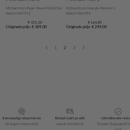
Michael Kors Pyper Round Gold Dial
Michael Kors Georgie Women's
Watch MK7572
Watch MK4959
€ 151,20
€ 161,85
Originele prijs: € 189,00
Originele prijs: € 249,00
1
2
3
Betaal zoals je wilt
Uitstekende reviews
Snelle leverin
vooraf of achteraf
Trusted Shops geeft ons een
1-2 werkdagen
4.53