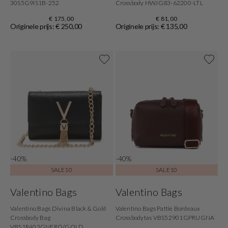
30S5G9IS1B-252
Crossbody HWJG83-62200-LTL
€ 175,00
€ 81,00
Originele prijs: € 250,00
Originele prijs: € 135,00
-40%
-40%
SALE10
SALE10
Valentino Bags
Valentino Bags
Valentino Bags Divina Black & Gold
Valentino Bags Pattie Bordeaux
Crossbody Bag
Crossbodytas VBS52901GPRUGNA
VBS1R403GNERO/GOLD