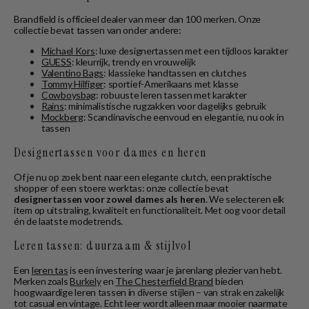
Brandfield is officieel dealer van meer dan 100 merken. Onze
collectie bevat tassen van onder andere:
Michael Kors
: luxe designertassen met een tijdloos karakter
GUESS
: kleurrijk, trendy en vrouwelijk
Valentino Bags
: klassieke handtassen en clutches
Tommy Hilfiger
: sportief-Amerikaans met klasse
Cowboysbag
: robuuste leren tassen met karakter
Rains
: minimalistische rugzakken voor dagelijks gebruik
Mockberg
: Scandinavische eenvoud en elegantie, nu ook in
tassen
Designertassen voor dames en heren
Of je nu op zoek bent naar een elegante clutch, een praktische
shopper of een stoere werktas: onze collectie bevat
designertassen voor zowel dames als heren
. We selecteren elk
item op uitstraling, kwaliteit en functionaliteit. Met oog voor detail
én de laatste modetrends.
Leren tassen: duurzaam & stijlvol
Een
leren tas
is een investering waar je jarenlang plezier van hebt.
Merken zoals
Burkely
en
The Chesterfield Brand
bieden
hoogwaardige leren tassen in diverse stijlen – van strak en zakelijk
tot casual en vintage. Echt leer wordt alleen maar mooier naarmate