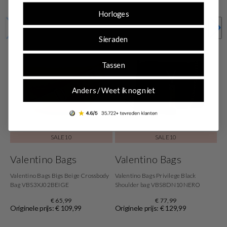
Horloges
Sieraden
Tassen
Anders / Weet ik nog niet
-40%
-40%
SALE10
SALE10
Valentino Bags
Valentino Bags
Valentino Bags Bigs Beige Crossbody
Valentino Bags Privilege Black
Bag VBS3XJ02BEIGE
Shoulder bag VBS8DN10NERO
€ 65,99
€ 77,99
Originele prijs: € 109,99
Originele prijs: € 129,99