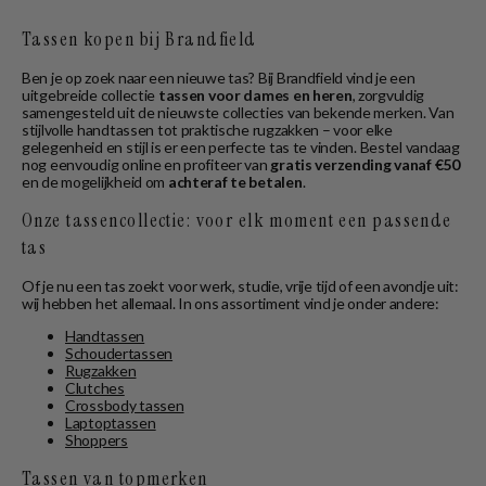
Tassen kopen bij Brandfield
Ben je op zoek naar een nieuwe tas? Bij Brandfield vind je een
uitgebreide collectie
tassen voor dames en heren
, zorgvuldig
samengesteld uit de nieuwste collecties van bekende merken. Van
stijlvolle handtassen tot praktische rugzakken – voor elke
gelegenheid en stijl is er een perfecte tas te vinden. Bestel vandaag
nog eenvoudig online en profiteer van
gratis verzending vanaf €50
en de mogelijkheid om
achteraf te betalen
.
Onze tassencollectie: voor elk moment een passende
tas
Of je nu een tas zoekt voor werk, studie, vrije tijd of een avondje uit:
wij hebben het allemaal. In ons assortiment vind je onder andere:
Handtassen
Schoudertassen
Rugzakken
Clutches
Crossbody tassen
Laptoptassen
Shoppers
Tassen van topmerken