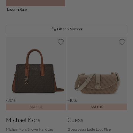
Tassen Sale
C
Filter & Sorteer
-30%
-40%
SALE10
SALE10
Michael Kors
Guess
Michael Kors Brown Handbag
Guess Jessa Latte Logo Flap