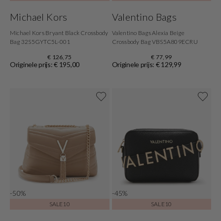
Michael Kors
Valentino Bags
Michael Kors Bryant Black Crossbody
Valentino Bags Alexia Beige
Bag 32S5GYTC5L-001
Crossbody Bag VBS5A809ECRU
€ 126,75
€ 77,99
Originele prijs: € 195,00
Originele prijs: € 129,99
-50%
-45%
SALE10
SALE10