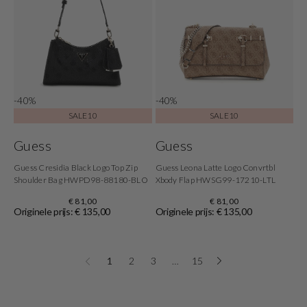
-40%
-40%
SALE10
SALE10
Guess
Guess
Guess Cresidia Black Logo Top Zip
Guess Leona Latte Logo Convrtbl
Shoulder Bag HWPD98-88180-BLO
Xbody Flap HWSG99-17210-LTL
€ 81,00
€ 81,00
Originele prijs: € 135,00
Originele prijs: € 135,00
1
2
3
…
15