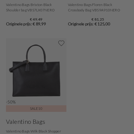
Valentino Bags Brixton Black
Valentino Bags Floren Black
Shoulder bag VBS7LX07NERO
Crossbody Bag VBS9A910NERO
€ 49,49
€ 81,25
Originele prijs: € 89,99
Originele prijs: € 125,00
Shop now
-50%
SALE10
Valentino Bags
Valentino Bags Wilk Black Shopper