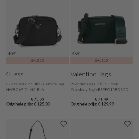
-40%
-45%
SALE10
SALE10
Guess
Valentino Bags
Guess Meridian Black Camera Bag
Valentino Bags Fall Re Green
HWBG69-74140-BLA
Crossbody Bag VBS9EG15BOSCO
€ 75,00
€ 71,49
Originele prijs: € 125,00
Originele prijs: € 129,99