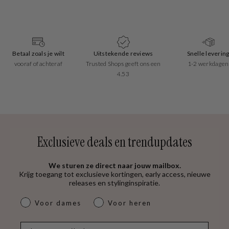
Betaal zoals je wilt
Uitstekende reviews
Snelle leverin
vooraf of achteraf
Trusted Shops geeft ons een
1-2 werkdagen
4.53
Exclusieve deals en trendupdates
We sturen ze direct naar jouw mailbox.
Krijg toegang tot exclusieve kortingen, early access, nieuwe
releases en stylinginspiratie.
dames & heren
Voor dames
Voor heren
E-mail