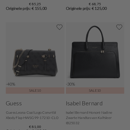
€ 85,25
€ 68,75
Originele prijs: € 155,00
Originele prijs: € 125,00
-40%
-30%
SALE10
SALE10
Guess
Isabel Bernard
Guess Leona Coal Logo Convrtbl
Isabel Bernard Honoré Nadine
Xbody Flap HWSG99-17210-CLO
Zwarte Handtas van Kalfsleer
IB25032
€ 81,00