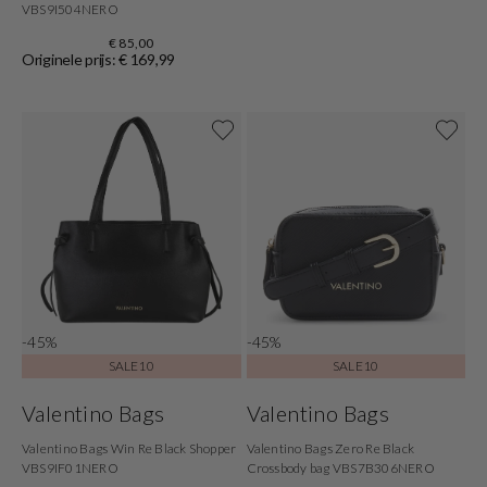
VBS9I504NERO
€ 85,00
Originele prijs: € 169,99
-45%
-45%
SALE10
SALE10
Valentino Bags
Valentino Bags
Valentino Bags Win Re Black Shopper
Valentino Bags Zero Re Black
VBS9IF01NERO
Crossbody bag VBS7B306NERO