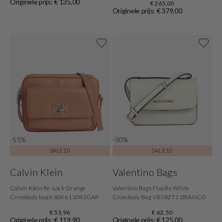
Originele prijs: € 135,00
€ 265,00
Originele prijs: € 379,00
-55%
-50%
SALE10
SALE10
Calvin Klein
Valentino Bags
Calvin Klein Re-Lock Orange
Valentino Bags Flap Re White
Crossbody bag K60K611083GAP
Crossbody Bag VBS8ZT11BIANCO
€ 53,96
€ 62,50
Originele prijs: € 119,90
Originele prijs: € 125,00