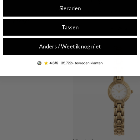
g
Mockberg
Sieraden
imeless Women's Watch MO875
Mockberg Belle Oval Petite Leat
Watch MB1413
€ 167,00
Tassen
€ 175,00
Shop now
Anders / Weet ik nog niet