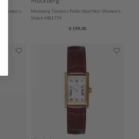
Mockberg
her Women's
Mockberg Timeless Petite Steel Noir Women's
Watch MB1774
€ 199,00