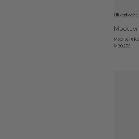
Uitverkocht
Mockber
Mockberg Re
MB0255