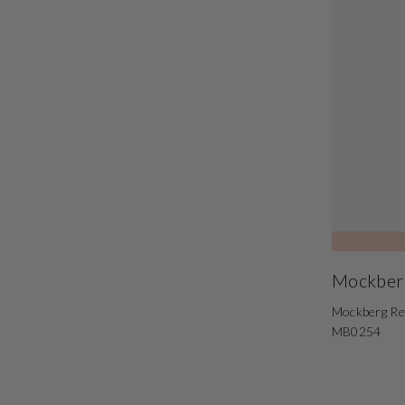
Mockber
Mockberg R
MB0254