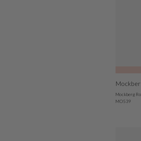
Mockber
Mockberg R
MO539