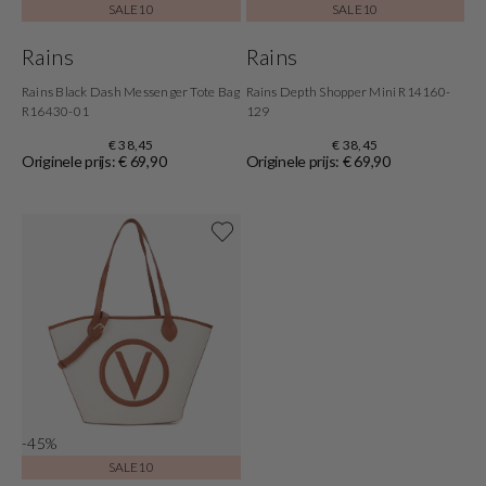
SALE10
SALE10
Rains
Rains
Rains Black Dash Messenger Tote Bag
Rains Depth Shopper Mini R14160-
R16430-01
129
€ 38,45
€ 38,45
Originele prijs: € 69,90
Originele prijs: € 69,90
Shop nu
-45%
SALE10