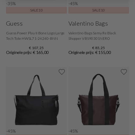
-35%
-45%
SALE10
SALE10
Guess
Valentino Bags
Guess Power Play II Bone Logo Large
Valentino Bags Samy Re Black
Tech Tote HWSL71-24240-BNN
Shopper VBS90301NERO
€ 107,25
€ 85,25
Originele prijs: € 165,00
Originele prijs: € 155,00
-45%
-45%