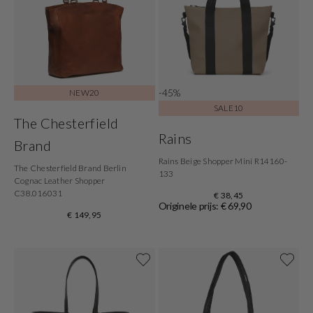
-45%
NEW20
SALE10
The Chesterfield
Rains
Brand
Rains Beige Shopper Mini R14160-
The Chesterfield Brand Berlin
133
Cognac Leather Shopper
C38.016031
€ 38,45
Originele prijs: € 69,90
€ 149,95