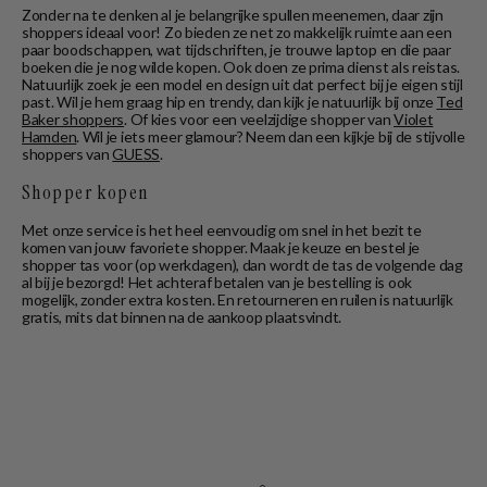
Zonder na te denken al je belangrijke spullen meenemen, daar zijn
shoppers ideaal voor! Zo bieden ze net zo makkelijk ruimte aan een
paar boodschappen, wat tijdschriften, je trouwe laptop en die paar
boeken die je nog wilde kopen. Ook doen ze prima dienst als reistas.
Natuurlijk zoek je een model en design uit dat perfect bij je eigen stijl
past. Wil je hem graag hip en trendy, dan kijk je natuurlijk bij onze
Ted
Baker shoppers
. Of kies voor een veelzijdige shopper van
Violet
Hamden
. Wil je iets meer glamour? Neem dan een kijkje bij de stijvolle
shoppers van
GUESS
.
Shopper kopen
Met onze service is het heel eenvoudig om snel in het bezit te
komen van jouw favoriete shopper. Maak je keuze en bestel je
shopper tas voor (op werkdagen), dan wordt de tas de volgende dag
al bij je bezorgd! Het achteraf betalen van je bestelling is ook
mogelijk, zonder extra kosten. En retourneren en ruilen is natuurlijk
gratis, mits dat binnen na de aankoop plaatsvindt.