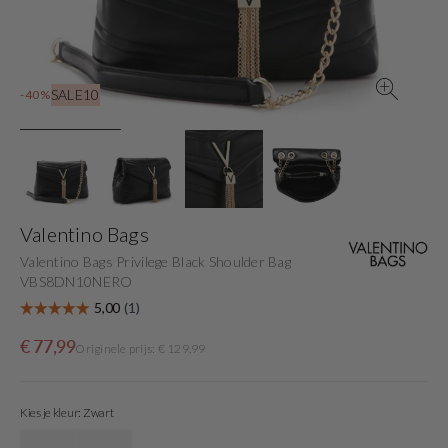
view
SALE10
-40%
Valentino Bags
Valentino Bags Privilege Black Shoulder Bag
VBS8DN10NERO
Sale
Originele
€ 77,99
Originele prijs: € 129,99
price
prijs
Kies je kleur: Zwart