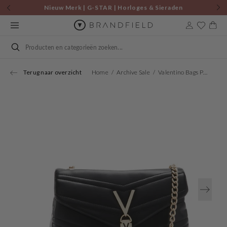
Skip to
Nieuw Merk | G-STAR | Horloges & Sieraden
content
Cart
Search
Terug naar overzicht
Home
Archive Sale
Valentino Bags Privilege Black Shoulder Bag VBS8DN10NERO
Open
media
1
in
gallery