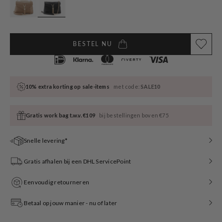
BESTEL NU
10% extra korting op sale-items
met code:
SALE10
Gratis work bag t.w.v. €109
bij bestellingen boven €75
Snelle levering*
Gratis afhalen bij een DHL ServicePoint
Eenvoudig retourneren
Betaal op jouw manier - nu of later