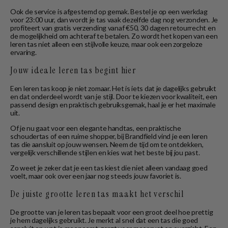
Ook de service is afgestemd op gemak. Bestel je op een werkdag
voor 23:00 uur, dan wordt je tas vaak dezelfde dag nog verzonden. Je
profiteert van gratis verzending vanaf €50, 30 dagen retourrecht en
de mogelijkheid om achteraf te betalen. Zo wordt het kopen van een
leren tas niet alleen een stijlvolle keuze, maar ook een zorgeloze
ervaring.
Jouw ideale leren tas begint hier
Een leren tas koop je niet zomaar. Het is iets dat je dagelijks gebruikt
en dat onderdeel wordt van je stijl. Door te kiezen voor kwaliteit, een
passend design en praktisch gebruiksgemak, haal je er het maximale
uit.
Of je nu gaat voor een elegante handtas, een praktische
schoudertas of een ruime shopper, bij Brandfield vind je een leren
tas die aansluit op jouw wensen. Neem de tijd om te ontdekken,
vergelijk verschillende stijlen en kies wat het beste bij jou past.
Zo weet je zeker dat je een tas kiest die niet alleen vandaag goed
voelt, maar ook over een jaar nog steeds jouw favoriet is.
De juiste grootte leren tas maakt het verschil
De grootte van je leren tas bepaalt voor een groot deel hoe prettig
je hem dagelijks gebruikt. Je merkt al snel dat een tas die goed