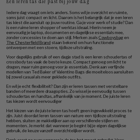
Een leren tas die past bij jouw dag
Iedere dag vraagt om iets anders. Soms wil je overzicht en ruimte,
soms juist compact en licht. Daarom is het belangrijk dat je een leren
tas kiest die aansluit op jouw routine. Ga je voor werk of studie? Dan
is een ruime leren shopper of werktas ideaal. Hierin neem je
eenvoudig je laptop, documenten en dagelijkse essentials mee,
zonder concessies te doen aan stijl. Merken zoals
Cowboysbag
en
The Chesterfield Brand
staan bekend om hun functionele
ontwerpen met een stoere, tijdloze uitstraling.
Voor dagelijks gebruik of een dagje stad is een leren schoudertas of
crossbody tas vaak de beste keuze. Compact genoeg om licht te
dragen, maar ruim genoeg voor je essentials. Denk aan verfijnde
modellen van Ted Baker of Valentino Bags die moeiteloos aansluiten
bij zowel casual als meer geklede outfits.
En wil je echt flexibiliteit? Dan zijn er leren tassen met verstelbare
banden of meerdere draagopties. Zo wissel je eenvoudig tussen
schoudertas en handtas, afhankelijk van je moment. De juiste leren
tas kiezen wordt eenvoudiger
Het kiezen van de juiste leren tas hoeft geen ingewikkeld proces te
zijn. Juist doordat leren tassen van nature een tijdloze uitstraling
hebben, sluiten ze makkelijker aan op verschillende stijlen en
momenten. Je merkt dat wanneer je begint bij je eigen dagelijkse
gebruik, de keuze vanzelf overzichtelijker wordt.
Denk eerst na over wanneer je de tas het meest gebruikt. Voor