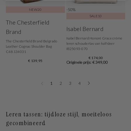
-50%
NEW20
SALE10
The Chesterfield
Isabel Bernard
Brand
Isabel Bernard Honoré Grace crème
The Chesterfield Brand Belgrado
leren schoudertas van kalfsleer
Leather Cognac Shoulder Bag
IB25093-070
C48.134031
€ 174,00
€ 139,95
Originele prijs: € 349,00
1
2
3
4
Leren tassen: tijdloze stijl, moeiteloos
gecombineerd