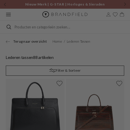
Skip to
Nieuw Merk | G-STAR | Horloges & Sieraden
content
Cart
Search
Terug naar overzicht
Home
Lederen Tassen
Lederen tassen
88 artikelen
Filter & Sorteer