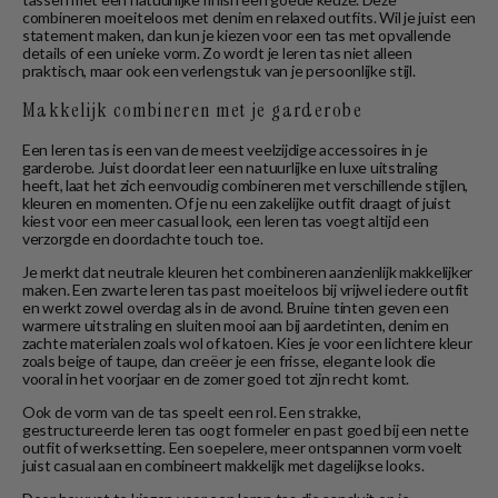
combineren moeiteloos met denim en relaxed outfits. Wil je juist een
statement maken, dan kun je kiezen voor een tas met opvallende
details of een unieke vorm. Zo wordt je leren tas niet alleen
praktisch, maar ook een verlengstuk van je persoonlijke stijl.
Makkelijk combineren met je garderobe
Een leren tas is een van de meest veelzijdige accessoires in je
garderobe. Juist doordat leer een natuurlijke en luxe uitstraling
heeft, laat het zich eenvoudig combineren met verschillende stijlen,
kleuren en momenten. Of je nu een zakelijke outfit draagt of juist
kiest voor een meer casual look, een leren tas voegt altijd een
verzorgde en doordachte touch toe.
Je merkt dat neutrale kleuren het combineren aanzienlijk makkelijker
maken. Een zwarte leren tas past moeiteloos bij vrijwel iedere outfit
en werkt zowel overdag als in de avond. Bruine tinten geven een
warmere uitstraling en sluiten mooi aan bij aardetinten, denim en
zachte materialen zoals wol of katoen. Kies je voor een lichtere kleur
zoals beige of taupe, dan creëer je een frisse, elegante look die
vooral in het voorjaar en de zomer goed tot zijn recht komt.
Ook de vorm van de tas speelt een rol. Een strakke,
gestructureerde leren tas oogt formeler en past goed bij een nette
outfit of werksetting. Een soepelere, meer ontspannen vorm voelt
juist casual aan en combineert makkelijk met dagelijkse looks.