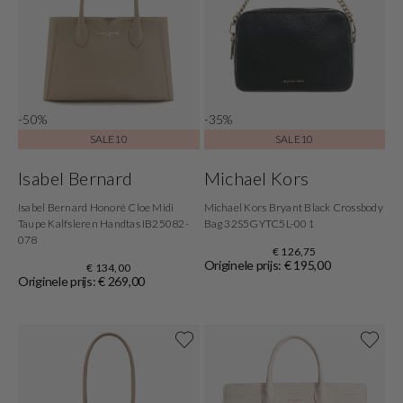
-50%
-35%
SALE10
SALE10
Isabel Bernard
Michael Kors
Isabel Bernard Honoré Cloe Midi
Michael Kors Bryant Black Crossbody
Taupe Kalfsleren Handtas IB25082-
Bag 32S5GYTC5L-001
078
€ 126,75
Originele prijs: € 195,00
€ 134,00
Originele prijs: € 269,00