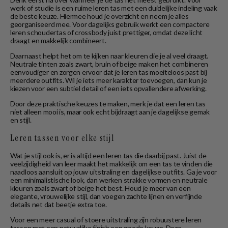
werk of studie is een ruime leren tas met een duidelijke indeling vaak
de beste keuze. Hiermee houd je overzicht en neem je alles
georganiseerd mee. Voor dagelijks gebruik werkt een compactere
leren schoudertas of crossbody juist prettiger, omdat deze licht
draagt en makkelijk combineert.
Daarnaast helpt het om te kijken naar kleuren die je al veel draagt.
Neutrale tinten zoals zwart, bruin of beige maken het combineren
eenvoudiger en zorgen ervoor dat je leren tas moeiteloos past bij
meerdere outfits. Wil je iets meer karakter toevoegen, dan kun je
kiezen voor een subtiel detail of een iets opvallendere afwerking.
Door deze praktische keuzes te maken, merk je dat een leren tas
niet alleen mooi is, maar ook echt bijdraagt aan je dagelijkse gemak
en stijl.
Leren tassen voor elke stijl
Wat je stijl ook is, er is altijd een leren tas die daarbij past. Juist de
veelzijdigheid van leer maakt het makkelijk om een tas te vinden die
naadloos aansluit op jouw uitstraling en dagelijkse outfits. Ga je voor
een minimalistische look, dan werken strakke vormen en neutrale
kleuren zoals zwart of beige het best. Houd je meer van een
elegante, vrouwelijke stijl, dan voegen zachte lijnen en verfijnde
details net dat beetje extra toe.
Voor een meer casual of stoere uitstraling zijn robuustere leren
tassen met een natuurlijke finish een goede keuze. Deze