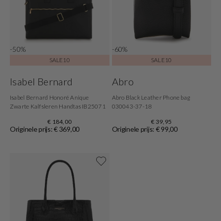
-50%
-60%
SALE10
SALE10
Isabel Bernard
Abro
Isabel Bernard Honoré Anique
Abro Black Leather Phone bag
Zwarte Kalfsleren Handtas IB25071
030043-37-18
€ 184,00
€ 39,95
Originele prijs: € 369,00
Originele prijs: € 99,00
Shop now