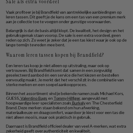
Sale als extra voordeel
Vaak profiteer je bij Brandfield van aantrekkelijke aanbiedingen op
leren tassen. Dit geeft je de kans om een tas van een premium merk
aan je collectie toe te voegen onder gunstige voorwaarden.
Belangrijk is dat de basis altijd klopt. De kwaliteit, het design en het
gebruiksgemak staan voorop. De sale is een extra voordeel, geen
reden op zich. Zo weet je zeker dat je een tas kiest waar je ook op de
lange termijn tevreden mee bent.
Waarom leren tassen kopen bij Brandfield?
Een leren tas koop je niet alleen op uitstraling, maar ook op
vertrouwen. Bij Brandfield komt dat samen in een zorgvuldig
geselecteerd aanbod én een service die het kiezen en bestellen
eenvoudig maakt. Je merkt dat het verschil zit in de combinatie van
sterke merken en een soepel aankoopproces.
Binnen het assortiment vind je bekende namen zoals Michael Kors,
GUESS,
Valentino Bags
en
Tommy Hilfiger
, aangevuld met
hoogwaardige leer-specialisten zoals
Burkely
en The Chesterfield
Brand. Deze merken staan bekend om hun afwerking,
materiaalkeuze en draagcomfort, waardoor je kiest voor een tas die
niet alleen mooi is, maar ook praktisch in gebruik.
Daarnaast is Brandfield officieel dealer van veel A-merken, wat extra
zekerheid geeft over authenticiteit en kwaliteit.