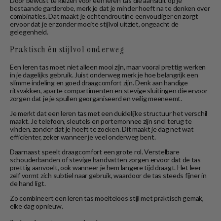
Door bewust te kiezen voor een leren tas die aansluit op je
bestaande garderobe, merk je dat je minder hoeft na te denken over
combinaties. Dat maakt je ochtendroutine eenvoudiger en zorgt
ervoor dat je er zonder moeite stijlvol uitziet, ongeacht de
gelegenheid.
Praktisch én stijlvol onderweg
Een leren tas moet niet alleen mooi zijn, maar vooral prettig werken
in je dagelijks gebruik. Juist onderweg merk je hoe belangrijk een
slimme indeling en goed draagcomfort zijn. Denk aan handige
ritsvakken, aparte compartimenten en stevige sluitingen die ervoor
zorgen dat je je spullen georganiseerd en veilig meeneemt.
Je merkt dat een leren tas met een duidelijke structuur het verschil
maakt. Je telefoon, sleutels en portemonnee zijn snel terug te
vinden, zonder dat je hoeft te zoeken. Dit maakt je dag net wat
efficiënter, zeker wanneer je veel onderweg bent.
Daarnaast speelt draagcomfort een grote rol. Verstelbare
schouderbanden of stevige handvatten zorgen ervoor dat de tas
prettig aanvoelt, ook wanneer je hem langere tijd draagt. Het leer
zelf vormt zich subtiel naar gebruik, waardoor de tas steeds fijner in
de hand ligt.
Zo combineert een leren tas moeiteloos stijl met praktisch gemak,
elke dag opnieuw.