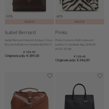
-50%
-60%
SALE10
SALE10
Isabel Bernard
Pinko
Isabel Bernard Honoré Anique Croco
Pinko Camera Multi-coloured
Bruine Kalfsleren Handtas IB25073
Leather Crossbody bag 102810-
A1US-ZZ1B
€ 194,00
Originele prijs: € 389,00
€ 138,40
Originele prijs: € 346,00