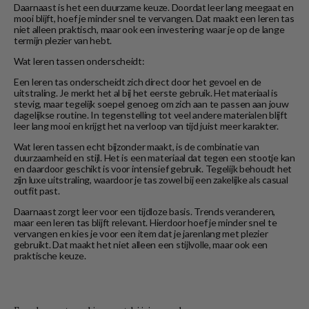
Daarnaast is het een duurzame keuze. Doordat leer lang meegaat en
mooi blijft, hoef je minder snel te vervangen. Dat maakt een leren tas
niet alleen praktisch, maar ook een investering waar je op de lange
termijn plezier van hebt.
Wat leren tassen onderscheidt:
Een leren tas onderscheidt zich direct door het gevoel en de
uitstraling. Je merkt het al bij het eerste gebruik. Het materiaal is
stevig, maar tegelijk soepel genoeg om zich aan te passen aan jouw
dagelijkse routine. In tegenstelling tot veel andere materialen blijft
leer lang mooi en krijgt het na verloop van tijd juist meer karakter.
Wat leren tassen echt bijzonder maakt, is de combinatie van
duurzaamheid en stijl. Het is een materiaal dat tegen een stootje kan
en daardoor geschikt is voor intensief gebruik. Tegelijk behoudt het
zijn luxe uitstraling, waardoor je tas zowel bij een zakelijke als casual
outfit past.
Daarnaast zorgt leer voor een tijdloze basis. Trends veranderen,
maar een leren tas blijft relevant. Hierdoor hoef je minder snel te
vervangen en kies je voor een item dat je jarenlang met plezier
gebruikt. Dat maakt het niet alleen een stijlvolle, maar ook een
praktische keuze.