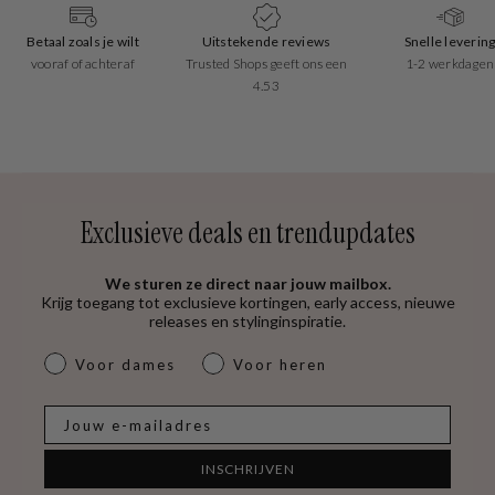
Betaal zoals je wilt
Uitstekende reviews
Snelle leverin
vooraf of achteraf
Trusted Shops geeft ons een
1-2 werkdagen
4.53
Exclusieve deals en trendupdates
We sturen ze direct naar jouw mailbox.
Krijg toegang tot exclusieve kortingen, early access, nieuwe
releases en stylinginspiratie.
dames & heren
Voor dames
Voor heren
E-mail
INSCHRIJVEN