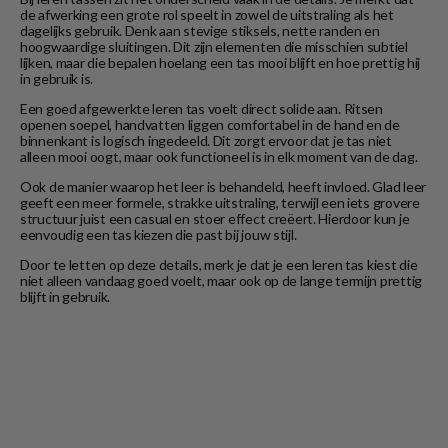
de afwerking een grote rol speelt in zowel de uitstraling als het
dagelijks gebruik. Denk aan stevige stiksels, nette randen en
hoogwaardige sluitingen. Dit zijn elementen die misschien subtiel
lijken, maar die bepalen hoelang een tas mooi blijft en hoe prettig hij
in gebruik is.
Een goed afgewerkte leren tas voelt direct solide aan. Ritsen
openen soepel, handvatten liggen comfortabel in de hand en de
binnenkant is logisch ingedeeld. Dit zorgt ervoor dat je tas niet
alleen mooi oogt, maar ook functioneel is in elk moment van de dag.
Ook de manier waarop het leer is behandeld, heeft invloed. Glad leer
geeft een meer formele, strakke uitstraling, terwijl een iets grovere
structuur juist een casual en stoer effect creëert. Hierdoor kun je
eenvoudig een tas kiezen die past bij jouw stijl.
Door te letten op deze details, merk je dat je een leren tas kiest die
niet alleen vandaag goed voelt, maar ook op de lange termijn prettig
blijft in gebruik.