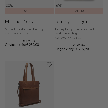
-30%
-60%
SALE10
SALE10
Michael Kors
Tommy Hilfiger
Michael Kors Brown Handbag
Tommy Hilfiger Pushlock Black
30S5G9IS1B-252
Leather Handbag
AW0AW15685BDS
€ 175,00
Originele prijs: € 250,00
€ 103,96
Originele prijs: € 259,90
Shop nu