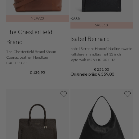
-30%
NEW20
SALE10
The Chesterfield
Isabel Bernard
Brand
Isabel Bernard Honoré Nadine zwarte
The Chesterfield Brand Shaun
kalfsleren handtas met 13 inch
Cognac Leather Handbag
laptopvak IB25110-001-13
C48.111831
€ 251,00
€ 139,95
Originele prijs: € 359,00