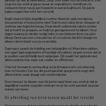
aansluit op wat je meeneemt, zorgt voor meer rust en overzicht. Een
te grote tas voelt al gauw zwaar en onpraktisch, terwijl een te
compacte leren tas je juist beperkt in wat je kwijt kunt. De juiste
balans maakt hier echt het verschil.
Begin daarom bij je dagelijkse routine. Neem je vaak een laptop,
documenten of extra items mee? Dan is een ruime leren shopper of
werktas een logische keuze. Deze biedt voldoende ruimte zonder
dat je hoeft te proppen, en helpt je georganiseerd te blijven. Voor
dagen waarop je minder nodig hebt, is een kleinere leren tas juist
ideaal. Denk aan een schoudertas of crossbody die licht draagt en
alleen ruimte biedt voor je essentials.
Daarnaast speelt de indeling een belangrijke rol. Meerdere vakken,
een apart laptopgedeelte of handige ritsvakken zorgen ervoor dat je
je spullen overzichtelijk kunt opbergen. Dit maakt het gebruik niet
alleen praktischer, maar ook sneller en efficiënter.
Ook het formaat in verhouding tot je lichaam is iets om rekening
mee te houden. Een tas die goed aansluit qua grootte oogt niet
alleen beter, maar draagt ook comfortabeler.
Door bewust te kiezen voor de juiste maat leren tas, merk je dat je
dagelijkse routine soepeler verloopt en je tas echt aansluit op jouw
manier van leven.
De afwerking van leren tassen maakt het verschil
Bij leren tassen zit het onderscheid vaak in de details. Je merkt dat