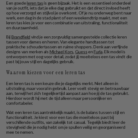
Een goede
leren tas
is geen bijzaak. Het is een essentieel onderdeel
van je outfit, iets dat je elke dag gebruikt en dat direct invloed heeft
op hoe verzorgd en stijlvol je overkomt. Of je nu onderweg bent naar
werk, een dag in de stad plant of een weekendtrip maakt, met een
leren tas kies je voor een combinatie van uitstraling, functionaliteit
en duurzaamheid.
Bij
Brandfield
vind je een zorgvuldig samengestelde collectie leren
tassen voor dames en heren. Van elegante handtassen tot
praktische schoudertassen en ruime shoppers. Denk aan verfijnde
designs van merken als
Michael Kors
,
Guess
en
Furla
. Elk model is
ontworpen met oog voor detail, zodat jij moeiteloos een tas vindt die
past bij jouw stijl en dagelijks gebruik.
Waarom kiezen voor een leren tas
Een leren tas is een keuze die je dagelijks merkt. Niet alleen in
uitstraling, maar vooral in gebruik. Leer voelt stevig en betrouwbaar
aan, terwijl het zich tegelijkertijd aanpast aan hoe jij de tas gebruikt.
Hierdoor wordt hij met de tijd alleen maar persoonlijker en
comfortabeler.
Wat een leren tas aantrekkelijk maakt, is de balans tussen stijl en
functionaliteit. Je kiest voor een tas die moeiteloos past bij
verschillende outfits, van zakelijk tot casual. Tegelijk biedt leer de
stevigheid die je nodig hebt om je spullen veilig en georganiseerd
mee te nemen.