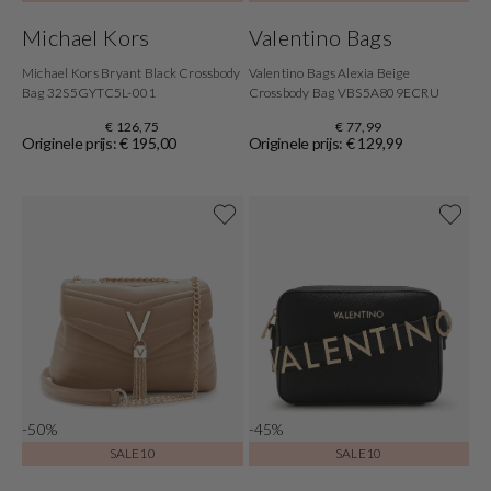
Michael Kors
Valentino Bags
Michael Kors Bryant Black Crossbody
Valentino Bags Alexia Beige
Bag 32S5GYTC5L-001
Crossbody Bag VBS5A809ECRU
€ 126,75
€ 77,99
Originele prijs: € 195,00
Originele prijs: € 129,99
-50%
-45%
SALE10
SALE10