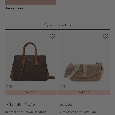
Tassen Sale
C
Filter & Sorteer
-30%
-40%
SALE10
SALE10
Michael Kors
Guess
Michael Kors Brown Handbag
Guess Jessa Latte Logo Flap