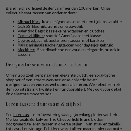
Brandfield is officieel dealer van meer dan 100 merken. Onze
collectie bevat tassen van onder andere:
Michael Kors
: luxe designertassen met een tijdloos karakter
GUESS
: kleurrijk, trendy en vrouwelijk
Valentino Bags
: klassieke handtassen en clutches
Tommy Hilfiger
: sportief-Amerikaans met klasse
Cowboysbag
: robuuste leren tassen met karakter
Rains
: minimalistische rugzakken voor dagelijks gebruik
Mockberg
: Scandinavische eenvoud en elegantie, nu ook in
tassen
Designertassen voor dames en heren
Of je nu op zoek bent naar een elegante clutch, een praktische
shopper of een stoere werktas: onze collectie bevat
designertassen voor zowel dames als heren
. We selecteren elk
item op uitstraling, kwaliteit en functionaliteit. Met oog voor detail
én de laatste modetrends.
Leren tassen: duurzaam & stijlvol
Een
leren tas
is een investering waar je jarenlang plezier van hebt.
Merken zoals
Burkely
en
The Chesterfield Brand
bieden
hoogwaardige leren tassen in diverse stijlen – van strak en zakelijk
tot casual en vintage. Echt leer wordt alleen maar mooier naarmate