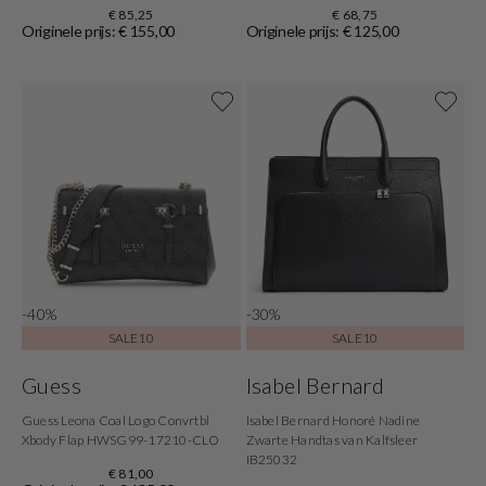
€ 85,25
€ 68,75
Originele prijs: € 155,00
Originele prijs: € 125,00
-40%
-30%
SALE10
SALE10
Guess
Isabel Bernard
Guess Leona Coal Logo Convrtbl
Isabel Bernard Honoré Nadine
Xbody Flap HWSG99-17210-CLO
Zwarte Handtas van Kalfsleer
IB25032
€ 81,00