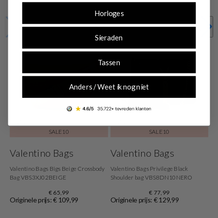
Horloges
Sieraden
Tassen
Anders / Weet ik nog niet
-40%
-40%
SALE10
SALE10
Valentino Bags
Valentino Bags
Valentino Bags Bigs Beige Crossbody
Valentino Bags Privilege Black
Bag VBS3XJ02BEIGE
Shoulder bag VBS8DN10NERO
€ 65,99
€ 77,99
Originele prijs: € 109,99
Originele prijs: € 129,99