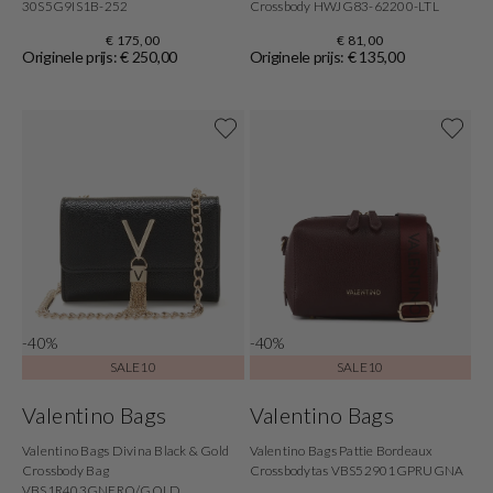
30S5G9IS1B-252
Crossbody HWJG83-62200-LTL
€ 175,00
€ 81,00
Originele prijs: € 250,00
Originele prijs: € 135,00
-40%
-40%
SALE10
SALE10
Valentino Bags
Valentino Bags
Valentino Bags Divina Black & Gold
Valentino Bags Pattie Bordeaux
Crossbody Bag
Crossbodytas VBS52901GPRUGNA
VBS1R403GNERO/GOLD