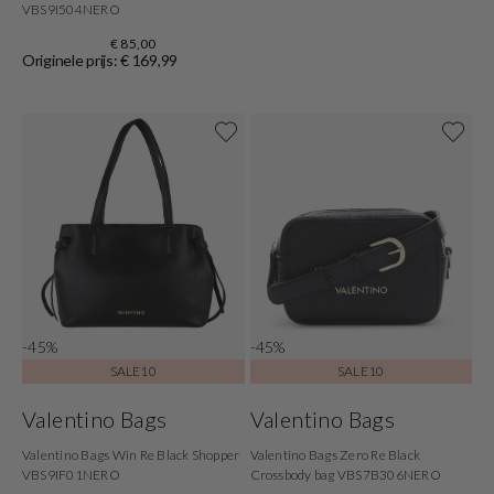
VBS9I504NERO
€ 85,00
Originele prijs: € 169,99
-45%
-45%
SALE10
SALE10
Valentino Bags
Valentino Bags
Valentino Bags Win Re Black Shopper
Valentino Bags Zero Re Black
VBS9IF01NERO
Crossbody bag VBS7B306NERO