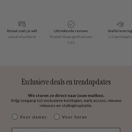
Betaal zoals je wilt
Uitstekende reviews
Snelle leverin
vooraf of achteraf
Trusted Shops geeft ons een
1-2 werkdagen
4.53
Exclusieve deals en trendupdates
We sturen ze direct naar jouw mailbox.
Krijg toegang tot exclusieve kortingen, early access, nieuwe
releases en stylinginspiratie.
dames & heren
Voor dames
Voor heren
E-mail