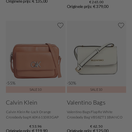
Originele prijs: € 135,00
€ 265,00
Originele prijs: € 379,00
-55%
-50%
SALE10
SALE10
Calvin Klein
Valentino Bags
Calvin Klein Re-Lock Orange
Valentino Bags Flap Re White
Crossbody bag K60K611083GAP
Crossbody Bag VBS8ZT11BIANCO
€ 53,96
€ 62,50
Originele prijs: € 119,90
Originele prijs: € 125,00