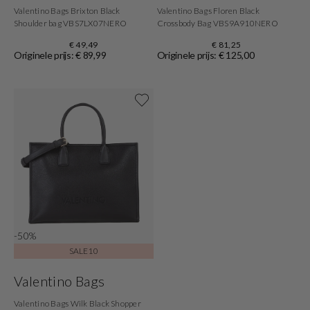
Valentino Bags Brixton Black
Valentino Bags Floren Black
Shoulder bag VBS7LX07NERO
Crossbody Bag VBS9A910NERO
€ 49,49
€ 81,25
Originele prijs: € 89,99
Originele prijs: € 125,00
Shop now
-50%
SALE10
Valentino Bags
Valentino Bags Wilk Black Shopper