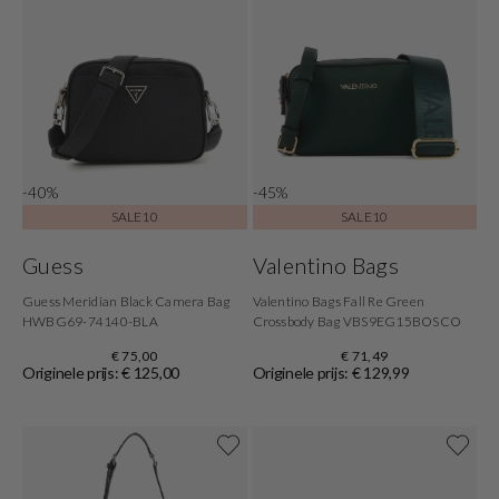
-40%
-45%
SALE10
SALE10
Guess
Valentino Bags
Guess Meridian Black Camera Bag
Valentino Bags Fall Re Green
HWBG69-74140-BLA
Crossbody Bag VBS9EG15BOSCO
€ 75,00
€ 71,49
Originele prijs: € 125,00
Originele prijs: € 129,99