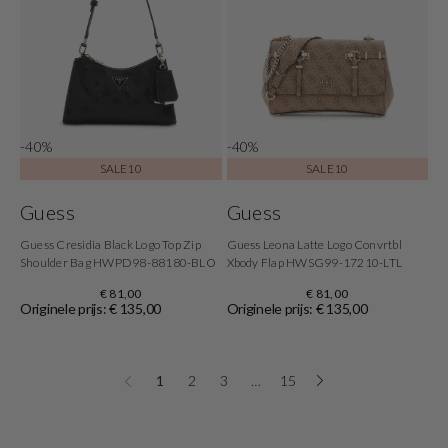
-40%
-40%
SALE10
SALE10
Guess
Guess
Guess Cresidia Black Logo Top Zip
Guess Leona Latte Logo Convrtbl
Shoulder Bag HWPD98-88180-BLO
Xbody Flap HWSG99-17210-LTL
€ 81,00
€ 81,00
Originele prijs: € 135,00
Originele prijs: € 135,00
1
2
3
…
15