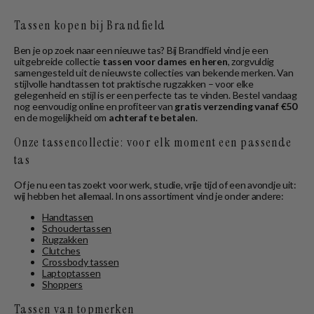
Tassen kopen bij Brandfield
Ben je op zoek naar een nieuwe tas? Bij Brandfield vind je een
uitgebreide collectie
tassen voor dames en heren
, zorgvuldig
samengesteld uit de nieuwste collecties van bekende merken. Van
stijlvolle handtassen tot praktische rugzakken – voor elke
gelegenheid en stijl is er een perfecte tas te vinden. Bestel vandaag
nog eenvoudig online en profiteer van
gratis verzending vanaf €50
en de mogelijkheid om
achteraf te betalen
.
Onze tassencollectie: voor elk moment een passende
tas
Of je nu een tas zoekt voor werk, studie, vrije tijd of een avondje uit:
wij hebben het allemaal. In ons assortiment vind je onder andere:
Handtassen
Schoudertassen
Rugzakken
Clutches
Crossbody tassen
Laptoptassen
Shoppers
Tassen van topmerken