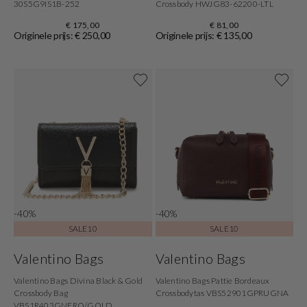
30S5G9IS1B-252
Crossbody HWJG83-62200-LTL
€ 175,00
€ 81,00
Originele prijs: € 250,00
Originele prijs: € 135,00
-40%
-40%
SALE10
SALE10
Valentino Bags
Valentino Bags
Valentino Bags Divina Black & Gold
Valentino Bags Pattie Bordeaux
Crossbody Bag
Crossbodytas VBS52901GPRUGNA
VBS1R403GNERO/GOLD