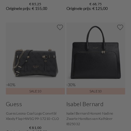
€ 85,25
€ 68,75
Originele prijs: € 155,00
Originele prijs: € 125,00
-40%
-30%
SALE10
SALE10
Guess
Isabel Bernard
Guess Leona Coal Logo Convrtbl
Isabel Bernard Honoré Nadine
Xbody Flap HWSG99-17210-CLO
Zwarte Handtas van Kalfsleer
IB25032
€ 81,00