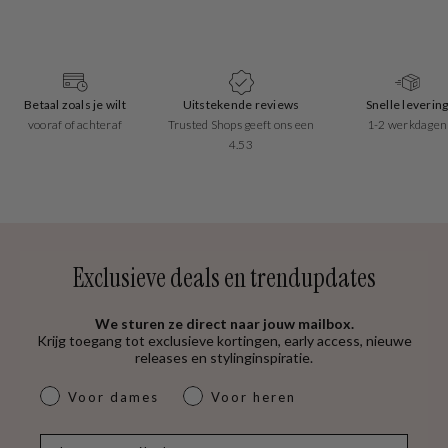
Betaal zoals je wilt
Uitstekende reviews
Snelle leverin
vooraf of achteraf
Trusted Shops geeft ons een
1-2 werkdagen
4.53
Exclusieve deals en trendupdates
We sturen ze direct naar jouw mailbox.
Krijg toegang tot exclusieve kortingen, early access, nieuwe
releases en stylinginspiratie.
dames & heren
Voor dames
Voor heren
E-mail