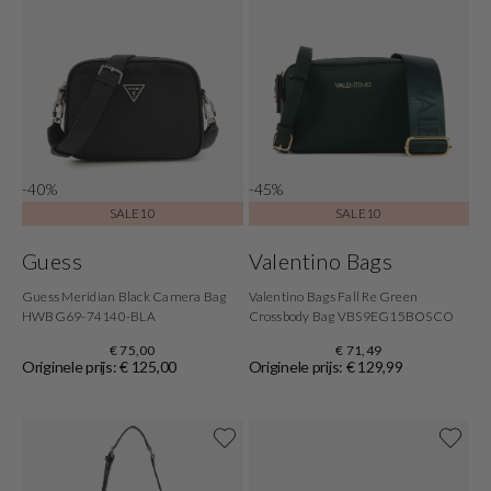
-40%
-45%
SALE10
SALE10
Guess
Valentino Bags
Guess Meridian Black Camera Bag
Valentino Bags Fall Re Green
HWBG69-74140-BLA
Crossbody Bag VBS9EG15BOSCO
€ 75,00
€ 71,49
Originele prijs: € 125,00
Originele prijs: € 129,99