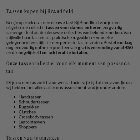
Tassen kopen bij Brandfield
Ben je op zoek naar een nieuwe tas? Bij Brandfield vind je een
uitgebreide collectie
tassen voor dames en heren
, zorgvuldig
samengesteld uit de nieuwste collecties van bekende merken. Van
stijlvolle handtassen tot praktische rugzakken – voor elke
gelegenheid en stijl is er een perfecte tas te vinden. Bestel vandaag
nog eenvoudig online en profiteer van
gratis verzending vanaf €50
en de mogelijkheid om
achteraf te betalen
.
Onze tassencollectie: voor elk moment een passende
tas
Of je nu een tas zoekt voor werk, studie, vrije tijd of een avondje uit:
wij hebben het allemaal. In ons assortiment vind je onder andere:
Handtassen
Schoudertassen
Rugzakken
Clutches
Crossbody tassen
Laptoptassen
Shoppers
Tassen van topmerken