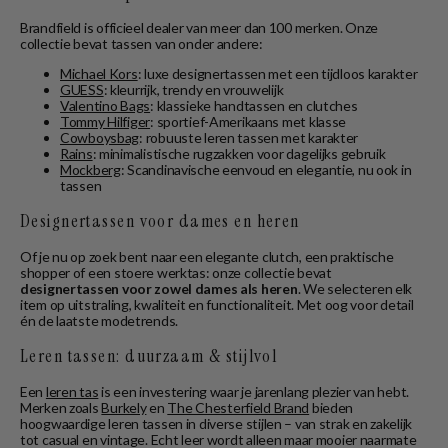
Brandfield is officieel dealer van meer dan 100 merken. Onze
collectie bevat tassen van onder andere:
Michael Kors
: luxe designertassen met een tijdloos karakter
GUESS
: kleurrijk, trendy en vrouwelijk
Valentino Bags
: klassieke handtassen en clutches
Tommy Hilfiger
: sportief-Amerikaans met klasse
Cowboysbag
: robuuste leren tassen met karakter
Rains
: minimalistische rugzakken voor dagelijks gebruik
Mockberg
: Scandinavische eenvoud en elegantie, nu ook in
tassen
Designertassen voor dames en heren
Of je nu op zoek bent naar een elegante clutch, een praktische
shopper of een stoere werktas: onze collectie bevat
designertassen voor zowel dames als heren
. We selecteren elk
item op uitstraling, kwaliteit en functionaliteit. Met oog voor detail
én de laatste modetrends.
Leren tassen: duurzaam & stijlvol
Een
leren tas
is een investering waar je jarenlang plezier van hebt.
Merken zoals
Burkely
en
The Chesterfield Brand
bieden
hoogwaardige leren tassen in diverse stijlen – van strak en zakelijk
tot casual en vintage. Echt leer wordt alleen maar mooier naarmate