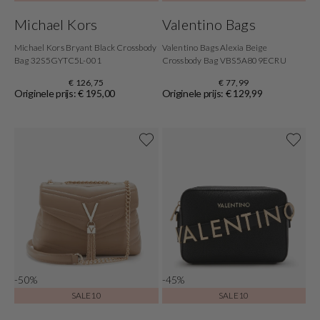
Michael Kors
Valentino Bags
Michael Kors Bryant Black Crossbody
Valentino Bags Alexia Beige
Bag 32S5GYTC5L-001
Crossbody Bag VBS5A809ECRU
€ 126,75
€ 77,99
Originele prijs: € 195,00
Originele prijs: € 129,99
-50%
-45%
SALE10
SALE10