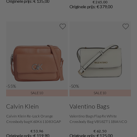
Originele prijs: € 135,00
€ 265,00
Originele prijs: € 379,00
-55%
-50%
SALE10
SALE10
Calvin Klein
Valentino Bags
Calvin Klein Re-Lock Orange
Valentino Bags Flap Re White
Crossbody bag K60K611083GAP
Crossbody Bag VBS8ZT11BIANCO
€ 53,96
€ 62,50
Originele prijs: € 119,90
Originele prijs: € 125,00