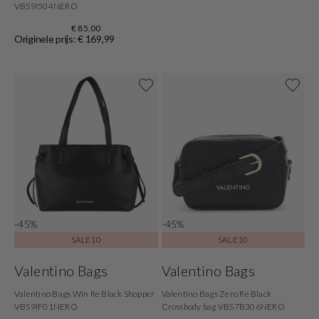
VBS9I504NERO
€ 85,00
Originele prijs: € 169,99
-45%
-45%
SALE10
SALE10
Valentino Bags
Valentino Bags
Valentino Bags Win Re Black Shopper
Valentino Bags Zero Re Black
VBS9IF01NERO
Crossbody bag VBS7B306NERO