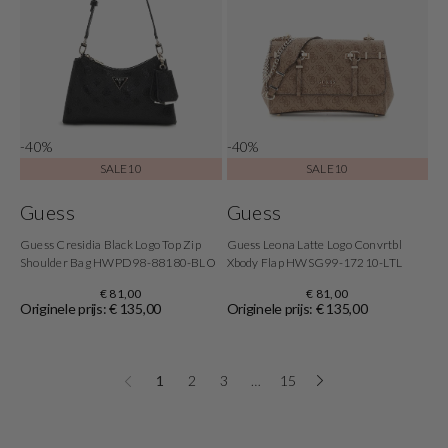
-40%
-40%
SALE10
SALE10
Guess
Guess
Guess Cresidia Black Logo Top Zip
Guess Leona Latte Logo Convrtbl
Shoulder Bag HWPD98-88180-BLO
Xbody Flap HWSG99-17210-LTL
€ 81,00
€ 81,00
Originele prijs: € 135,00
Originele prijs: € 135,00
1
2
3
…
15