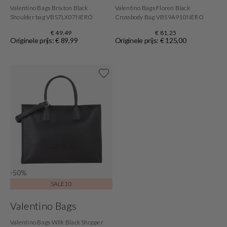
Valentino Bags Brixton Black
Valentino Bags Floren Black
Shoulder bag VBS7LX07NERO
Crossbody Bag VBS9A910NERO
€ 49,49
€ 81,25
Originele prijs: € 89,99
Originele prijs: € 125,00
Shop now
-50%
SALE10
Valentino Bags
Valentino Bags Wilk Black Shopper