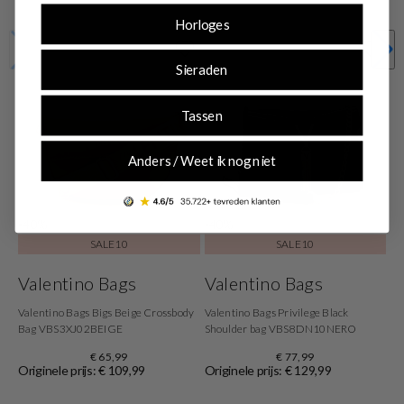
Horloges
Sieraden
Tassen
Anders / Weet ik nog niet
-40%
-40%
SALE10
SALE10
Valentino Bags
Valentino Bags
Valentino Bags Bigs Beige Crossbody
Valentino Bags Privilege Black
Bag VBS3XJ02BEIGE
Shoulder bag VBS8DN10NERO
€ 65,99
€ 77,99
Originele prijs: € 109,99
Originele prijs: € 129,99