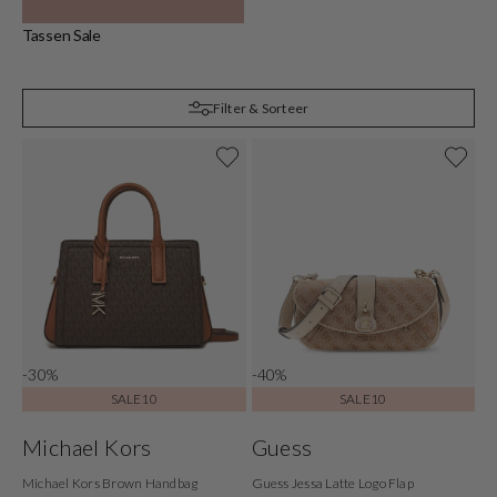
Tassen Sale
C
Filter & Sorteer
-30%
-40%
SALE10
SALE10
Michael Kors
Guess
Michael Kors Brown Handbag
Guess Jessa Latte Logo Flap