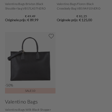
Valentino Bags Brixton Black
Valentino Bags Floren Black
Shoulder bag VBS7LX07NERO
Crossbody Bag VBS9A910NERO
€ 49,49
€ 81,25
Originele prijs: € 89,99
Originele prijs: € 125,00
Shop now
-50%
SALE10
Valentino Bags
Valentino Bags Wilk Black Shopper