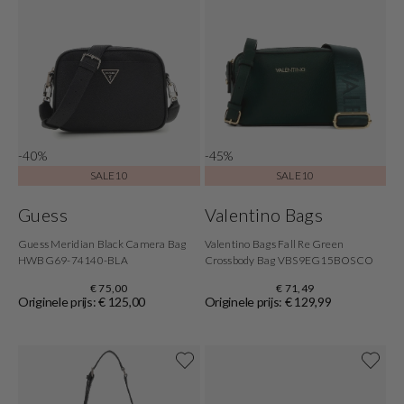
-40%
-45%
SALE10
SALE10
Guess
Valentino Bags
Guess Meridian Black Camera Bag
Valentino Bags Fall Re Green
HWBG69-74140-BLA
Crossbody Bag VBS9EG15BOSCO
€ 75,00
€ 71,49
Originele prijs: € 125,00
Originele prijs: € 129,99