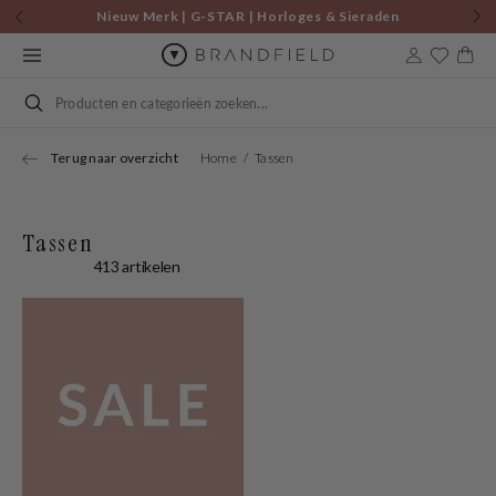
Skip to
Nieuw Merk | G-STAR | Horloges & Sieraden
content
Cart
Search
Terug naar overzicht
Home
Tassen
Tassen
413 artikelen