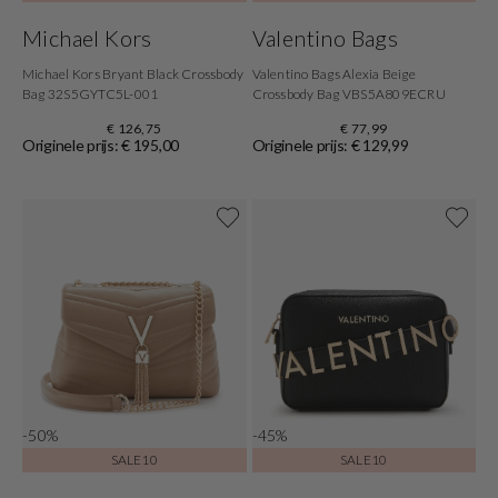
Michael Kors
Valentino Bags
Michael Kors Bryant Black Crossbody
Valentino Bags Alexia Beige
Bag 32S5GYTC5L-001
Crossbody Bag VBS5A809ECRU
€ 126,75
€ 77,99
Originele prijs: € 195,00
Originele prijs: € 129,99
-50%
-45%
SALE10
SALE10