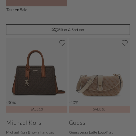
Tassen Sale
C
Filter & Sorteer
-30%
-40%
SALE10
SALE10
Michael Kors
Guess
Michael Kors Brown Handbag
Guess Jessa Latte Logo Flap