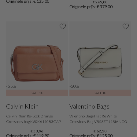
Originele prijs: € 135,00
€ 265,00
Originele prijs: € 379,00
-55%
-50%
SALE10
SALE10
Calvin Klein
Valentino Bags
Calvin Klein Re-Lock Orange
Valentino Bags Flap Re White
Crossbody bag K60K611083GAP
Crossbody Bag VBS8ZT11BIANCO
€ 53,96
€ 62,50
Originele prijs: € 119,90
Originele prijs: € 125,00