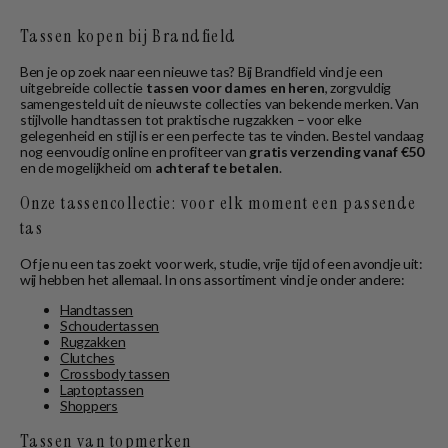
Tassen kopen bij Brandfield
Ben je op zoek naar een nieuwe tas? Bij Brandfield vind je een
uitgebreide collectie
tassen voor dames en heren
, zorgvuldig
samengesteld uit de nieuwste collecties van bekende merken. Van
stijlvolle handtassen tot praktische rugzakken – voor elke
gelegenheid en stijl is er een perfecte tas te vinden. Bestel vandaag
nog eenvoudig online en profiteer van
gratis verzending vanaf €50
en de mogelijkheid om
achteraf te betalen
.
Onze tassencollectie: voor elk moment een passende
tas
Of je nu een tas zoekt voor werk, studie, vrije tijd of een avondje uit:
wij hebben het allemaal. In ons assortiment vind je onder andere:
Handtassen
Schoudertassen
Rugzakken
Clutches
Crossbody tassen
Laptoptassen
Shoppers
Tassen van topmerken