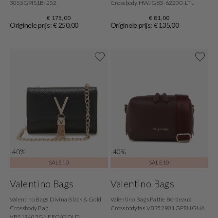
30S5G9IS1B-252
Crossbody HWJG83-62200-LTL
€ 175,00
€ 81,00
Originele prijs: € 250,00
Originele prijs: € 135,00
-40%
-40%
SALE10
SALE10
Valentino Bags
Valentino Bags
Valentino Bags Divina Black & Gold
Valentino Bags Pattie Bordeaux
Crossbody Bag
Crossbodytas VBS52901GPRUGNA
VBS1R403GNERO/GOLD