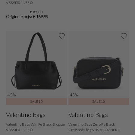
VBS9I504NERO
€ 85,00
Originele prijs: € 169,99
-45%
-45%
SALE10
SALE10
Valentino Bags
Valentino Bags
Valentino Bags Win Re Black Shopper
Valentino Bags Zero Re Black
VBS9IF01NERO
Crossbody bag VBS7B306NERO