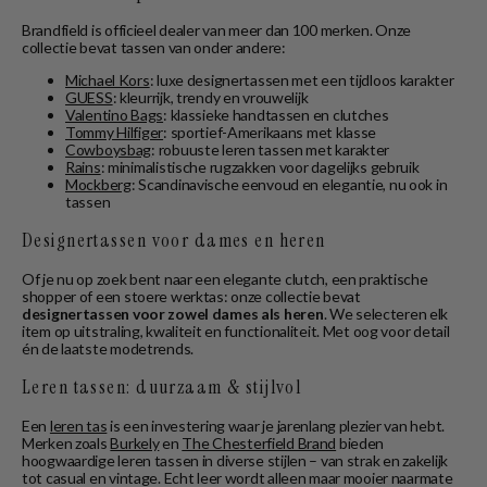
Brandfield is officieel dealer van meer dan 100 merken. Onze
collectie bevat tassen van onder andere:
Michael Kors
: luxe designertassen met een tijdloos karakter
GUESS
: kleurrijk, trendy en vrouwelijk
Valentino Bags
: klassieke handtassen en clutches
Tommy Hilfiger
: sportief-Amerikaans met klasse
Cowboysbag
: robuuste leren tassen met karakter
Rains
: minimalistische rugzakken voor dagelijks gebruik
Mockberg
: Scandinavische eenvoud en elegantie, nu ook in
tassen
Designertassen voor dames en heren
Of je nu op zoek bent naar een elegante clutch, een praktische
shopper of een stoere werktas: onze collectie bevat
designertassen voor zowel dames als heren
. We selecteren elk
item op uitstraling, kwaliteit en functionaliteit. Met oog voor detail
én de laatste modetrends.
Leren tassen: duurzaam & stijlvol
Een
leren tas
is een investering waar je jarenlang plezier van hebt.
Merken zoals
Burkely
en
The Chesterfield Brand
bieden
hoogwaardige leren tassen in diverse stijlen – van strak en zakelijk
tot casual en vintage. Echt leer wordt alleen maar mooier naarmate