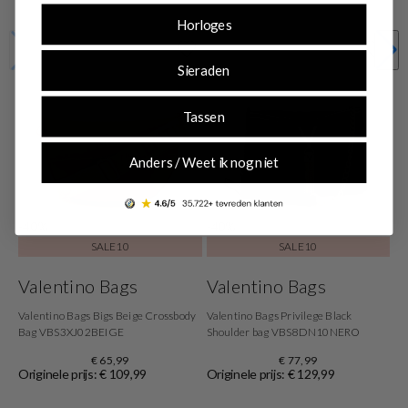
Horloges
Sieraden
Tassen
Anders / Weet ik nog niet
-40%
-40%
SALE10
SALE10
Valentino Bags
Valentino Bags
Valentino Bags Bigs Beige Crossbody
Valentino Bags Privilege Black
Bag VBS3XJ02BEIGE
Shoulder bag VBS8DN10NERO
€ 65,99
€ 77,99
Originele prijs: € 109,99
Originele prijs: € 129,99