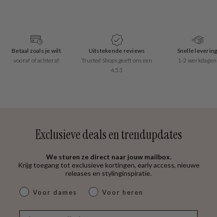
Betaal zoals je wilt
Uitstekende reviews
Snelle leverin
vooraf of achteraf
Trusted Shops geeft ons een
1-2 werkdagen
4.53
Exclusieve deals en trendupdates
We sturen ze direct naar jouw mailbox.
Krijg toegang tot exclusieve kortingen, early access, nieuwe
releases en stylinginspiratie.
dames & heren
Voor dames
Voor heren
E-mail