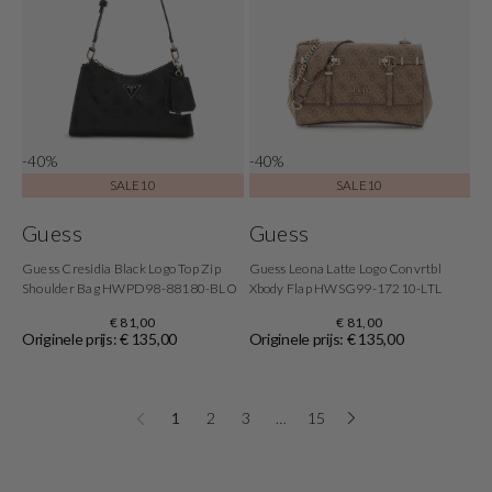
-40%
-40%
SALE10
SALE10
Guess
Guess
Guess Cresidia Black Logo Top Zip
Guess Leona Latte Logo Convrtbl
Shoulder Bag HWPD98-88180-BLO
Xbody Flap HWSG99-17210-LTL
€ 81,00
€ 81,00
Originele prijs: € 135,00
Originele prijs: € 135,00
1
2
3
…
15