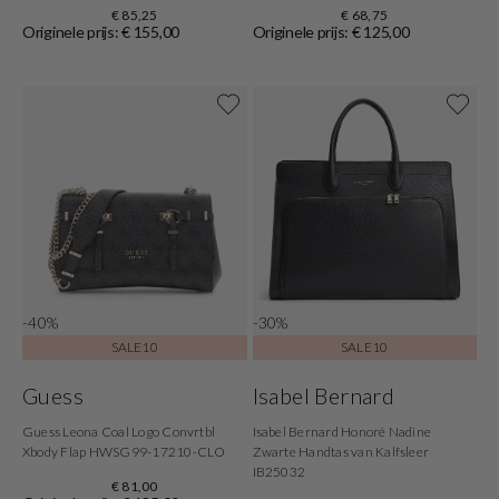
€ 85,25
€ 68,75
Originele prijs: € 155,00
Originele prijs: € 125,00
-40%
-30%
SALE10
SALE10
Guess
Isabel Bernard
Guess Leona Coal Logo Convrtbl
Isabel Bernard Honoré Nadine
Xbody Flap HWSG99-17210-CLO
Zwarte Handtas van Kalfsleer
IB25032
€ 81,00