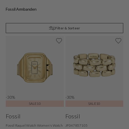
Fossil Armbanden
F
Filter & Sorteer
-30%
-30%
SALE10
SALE10
Fossil
Fossil
Fossil Raquel Watch Women's Watch
JF047857105