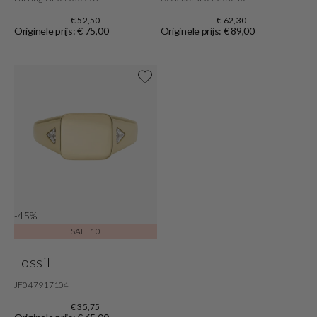
€ 52,50
€ 62,30
Originele prijs: € 75,00
Originele prijs: € 89,00
Shop now
-45%
SALE10
Fossil
JF047917104
€ 35,75