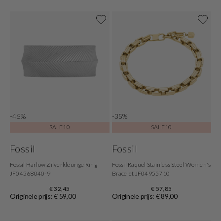
-45%
-35%
SALE10
SALE10
Fossil
Fossil
Fossil Harlow Zilverkleurige Ring
Fossil Raquel Stainless Steel Women's
JF04568040-9
Bracelet JF04955710
€ 32,45
€ 57,85
Originele prijs: € 59,00
Originele prijs: € 89,00