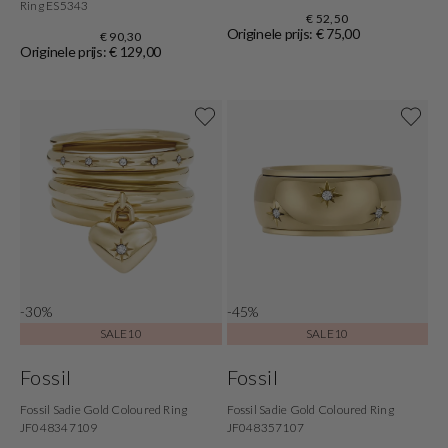
Ring ES5343
€ 52,50
Originele prijs: € 75,00
€ 90,30
Originele prijs: € 129,00
-30%
-45%
SALE10
SALE10
Fossil
Fossil
Fossil Sadie Gold Coloured Ring
Fossil Sadie Gold Coloured Ring
JF048347109
JF048357107