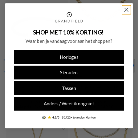
SHOP MET 10% KORTING!
Waar ben je vandaag voor aan het shoppen?
Horloges
-40%
-35%
SALE10
SALE10
Sieraden
Fossil
Fossil
Fossil Knox Green Stainless Steel
Fossil Raquel Stainless Steel Women's
Tassen
Bracelet JF04919040
Necklace JF04954710
€ 39,00
€ 96,85
Anders / Weet ik nog niet
Originele prijs: € 65,00
Originele prijs: € 149,00