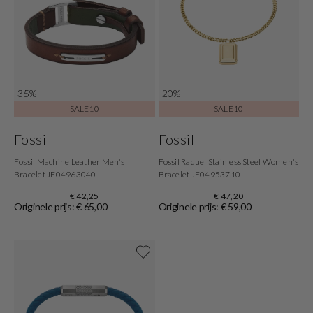
-35%
-20%
SALE10
SALE10
Fossil
Fossil
Fossil Machine Leather Men's
Fossil Raquel Stainless Steel Women's
Bracelet JF04963040
Bracelet JF04953710
€ 42,25
€ 47,20
Originele prijs: € 65,00
Originele prijs: € 59,00
Shop nu