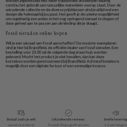
worden afgewisseld met meer traditionele ontwerpen waarbij
continu het gebruik van natuurlijke materialen voorop staat. Door de
wisselende collectie en de diverse prijsklassen vind je altijd wel een
design die helemaal bij jou past. Het geeft je de unieke mogelijkheid
om regelmatig een ander, in het oog springend sieraad te dragen of
deze geheel aan te passen aan de kleding die je draagt.
Fossil sieraden online kopen
Wil je een sieraad van Fossil aanschaffen? De mooiste exemplaren
vind je hier bij Brandfield, de officiële dealer van Fossil sieraden. Een
bestelling voor 23.00 zal de volgende dag al aan huis worden
geleverd. Mocht het product je niet bevallen, dan kan deze
kosteloos worden geretourneerd bij Brandfield. Achteraf betalen is
mogelijk door een digitale factuur of een eenmalige incasso.
Betaal zoals je wilt
Uitstekende reviews
Snelle leverin
vooraf of achteraf
Trusted Shops geeft ons een
1-2 werkdagen