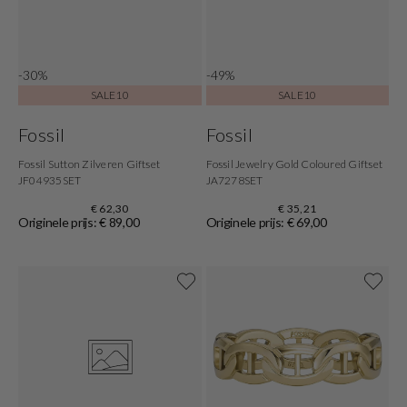
-30%
-49%
SALE10
SALE10
Fossil
Fossil
Fossil Sutton Zilveren Giftset
Fossil Jewelry Gold Coloured Giftset
JF04935SET
JA7278SET
€ 62,30
€ 35,21
Originele prijs: € 89,00
Originele prijs: € 69,00