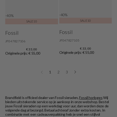
-40%
-40%
SALE10
SALE10
Fossil
Fossil
JF047827105
JF047827106
€ 33,00
€ 33,00
Originele prijs: € 55,00
Originele prijs: € 55,00
1
2
3
Brandfield is officieel dealer van Fossil sieraden,
Fossil horloges
Wij
bieden uitstekende service op je aankoop in onze webshop. Bestel
jouw Fossil sieraden op een werkdag voor uur, dan worden deze de
volgende dag al bezorgd. Betaal achteraf zonder extra kosten. In
combinatie met een cadeauverpakking heb je snel een stijlvol