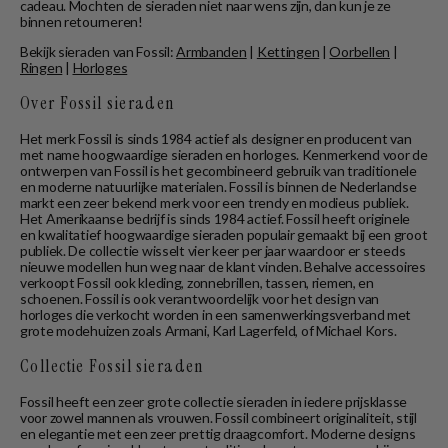
cadeau. Mochten de sieraden niet naar wens zijn, dan kun je ze
binnen retourneren!
Bekijk sieraden van Fossil:
Armbanden
|
Kettingen
|
Oorbellen
|
Ringen
|
Horloges
Over Fossil sieraden
Het merk Fossil is sinds 1984 actief als designer en producent van
met name hoogwaardige sieraden en horloges. Kenmerkend voor de
ontwerpen van Fossil is het gecombineerd gebruik van traditionele
en moderne natuurlijke materialen. Fossil is binnen de Nederlandse
markt een zeer bekend merk voor een trendy en modieus publiek.
Het Amerikaanse bedrijf is sinds 1984 actief. Fossil heeft originele
en kwalitatief hoogwaardige sieraden populair gemaakt bij een groot
publiek. De collectie wisselt vier keer per jaar waardoor er steeds
nieuwe modellen hun weg naar de klant vinden. Behalve accessoires
verkoopt Fossil ook kleding, zonnebrillen, tassen, riemen, en
schoenen. Fossil is ook verantwoordelijk voor het design van
horloges die verkocht worden in een samenwerkingsverband met
grote modehuizen zoals Armani, Karl Lagerfeld, of Michael Kors.
Collectie Fossil sieraden
Fossil heeft een zeer grote collectie sieraden in iedere prijsklasse
voor zowel mannen als vrouwen. Fossil combineert originaliteit, stijl
en elegantie met een zeer prettig draagcomfort. Moderne designs