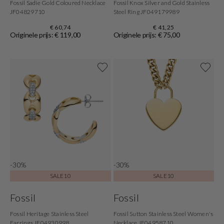
Fossil Sadie Gold Coloured Necklace
Fossil Knox Silver and Gold Stainless
JF04829710
Steel Ring JF049179989
€ 60,74
€ 41,25
Originele prijs: € 119,00
Originele prijs: € 75,00
-30%
-30%
SALE10
SALE10
Fossil
Fossil
Fossil Heritage Stainless Steel
Fossil Sutton Stainless Steel Women's
Earrings JF04930998
Necklace JF04958710