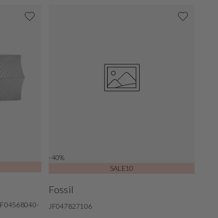
-40%
SALE10
Fossil
g JF04568040-
JF047827106