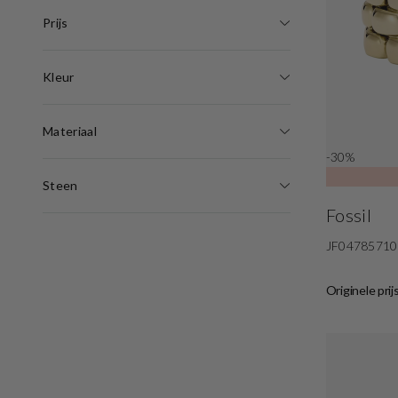
Prijs
Kleur
Materiaal
-30%
Steen
Fossil
JF04785710
Originele prij