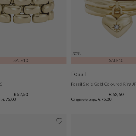
-30%
SALE10
SALE10
Fossil
5
Fossil Sadie Gold Coloured Ring
€ 52,50
€ 52,50
s: € 75,00
Originele prijs: € 75,00