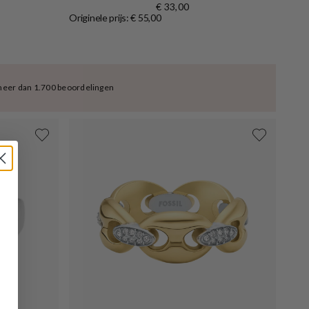
€ 33,00
Originele prijs: € 55,00
meer dan 1.700 beoordelingen