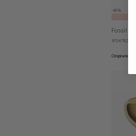
-40%
Fossil
JF04782710
Originele prij