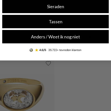
Sieraden
Uitverkocht
SALE10
Fossil
Tassen
Fossil Zilverkleurige Ring JF046
5
Anders / Weet ik nog niet
€ 25,00
Originele prijs: € 49,00
€ 33,00
s: € 55,00