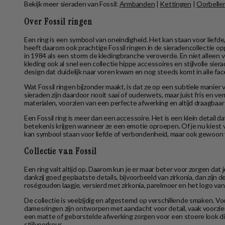
Bekijk meer sieraden van Fossil:
Armbanden
|
Kettingen
|
Oorbelle
Over Fossil ringen
Een ring is een symbool van oneindigheid. Het kan staan voor liefde, 
heeft daarom ook prachtige Fossil ringen in de sieradencollectie o
in 1984 als een storm de kledingbranche veroverde. En niet alleen 
kleding ook al snel een collectie hippe accessoires en stijlvolle si
design dat duidelijk naar voren kwam en nog steeds komt in alle face
Wat Fossil ringen bijzonder maakt, is dat ze op een subtiele manie
sieraden zijn daardoor nooit saai of ouderwets, maar juist fris en ver
materialen, voorzien van een perfecte afwerking en altijd draagbaar 
Een Fossil ring is meer dan een accessoire. Het is een klein detail d
betekenis krijgen wanneer ze een emotie oproepen. Of je nu kiest vo
kan symbool staan voor liefde of verbondenheid, maar ook gewoon v
Collectie van Fossil
Een ring valt altijd op. Daarom kun je er maar beter voor zorgen dat 
dankzij goed geplaatste details, bijvoorbeeld van zirkonia, dan zijn 
roségouden laagje, versierd met zirkonia, parelmoer en het logo van F
De collectie is veelzijdig en afgestemd op verschillende smaken. V
damesringen zijn ontworpen met aandacht voor detail, vaak voorzien
een matte of geborstelde afwerking zorgen voor een stoere look die 
stijlvoorkeur.