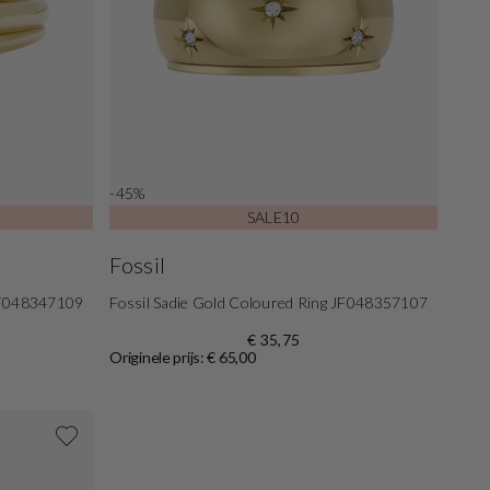
-45%
SALE10
Fossil
 JF048347109
Fossil Sadie Gold Coloured Ring JF048357107
€ 35,75
Originele prijs: € 65,00
Shop nu