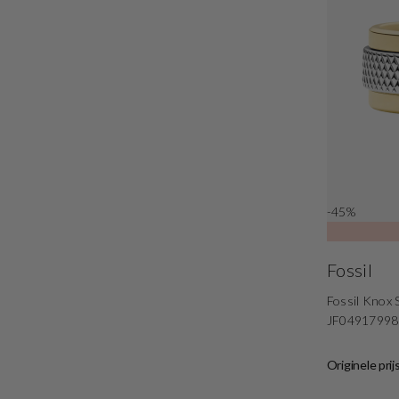
-45%
Fossil
Fossil Knox S
JF04917998
Originele prij