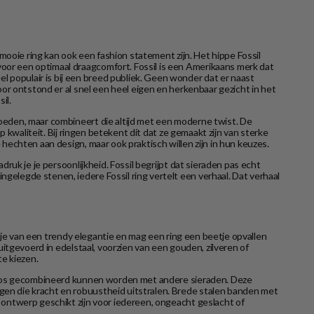
n mooie ring kan ook een fashion statement zijn. Het hippe Fossil
voor een optimaal draagcomfort. Fossil is een Amerikaans merk dat
l populair is bij een breed publiek. Geen wonder dat er naast
door ontstond er al snel een heel eigen en herkenbaar gezicht in het
il.
vloeden, maar combineert die altijd met een moderne twist. De
op kwaliteit. Bij ringen betekent dit dat ze gemaakt zijn van sterke
 hechten aan design, maar ook praktisch willen zijn in hun keuzes.
druk je je persoonlijkheid. Fossil begrijpt dat sieraden pas echt
ngelegde stenen, iedere Fossil ring vertelt een verhaal. Dat verhaal
ud je van een trendy elegantie en mag een ring een beetje opvallen
 uitgevoerd in edelstaal, voorzien van een gouden, zilveren of
te kiezen.
iteloos gecombineerd kunnen worden met andere sieraden. Deze
ngen die kracht en robuustheid uitstralen. Brede stalen banden met
e ontwerp geschikt zijn voor iedereen, ongeacht geslacht of