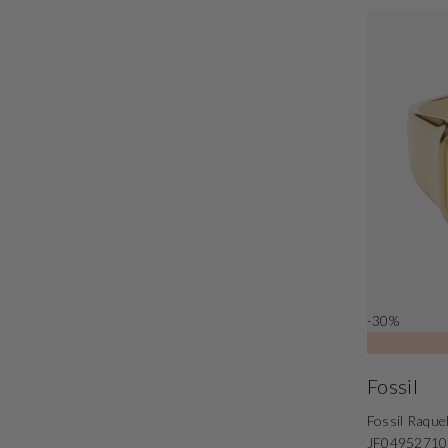
-30%
Fossil
Fossil Raque
JF04952710