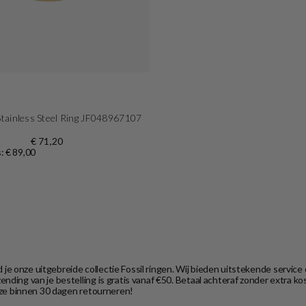
 Stainless Steel Ring JF048967107
€ 71,20
s: € 89,00
d je onze uitgebreide collectie Fossil ringen. Wij bieden uitstekende servi
ending van je bestelling is gratis vanaf €50. Betaal achteraf zonder extra 
e ze binnen 30 dagen retourneren!