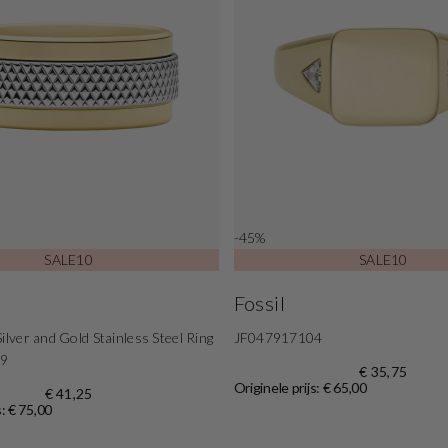
-45%
SALE10
SALE10
Fossil
ilver and Gold Stainless Steel Ring
JF047917104
9
€ 35,75
Originele prijs: € 65,00
€ 41,25
s: € 75,00