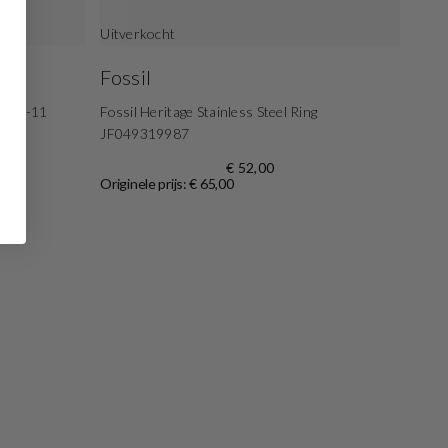
Uitverkocht
Fossil
03040-11
Fossil Heritage Stainless Steel Ring
JF049319987
€ 52,00
Originele prijs: € 65,00