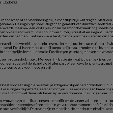
n
|
Horloges
vriendschap of een herinnering die je voor altijd bij je wilt dragen. Maar ee
pgenomen. De ringen zijn stoer, elegant en gemaakt van duurzaam edelstaal 
veroverde, maar ook een vaste plek innam, waardoor het merk nog steeds hee
eraden op de markt kwam. Fossil houdt van humor, is creatief en elegant. Hier
tten van het merk. Laat zien wie je bent, met de prachtige sieraden van Foss
r verschillende werelden samenbrengen. Het merk put inspiratie uit retro in
rassend. Fossil is een merk dat stijl toegankelijk maakt zonder in te leveren 
in het dagelijks leven. Het maakt Fossil ringen geliefd bij mensen die waarde
at een grote indruk maakt. Met een ring laat je zien wat jouw smaak is en bena
or een sobere stalen band die bij alles past of een opvallend ontwerp met i
oor een passie voor mode en stijl.
je kiest voor een ring die helemaal past bij jouw stijl en persoonlijkheid. Ho
de Fossil ringen de perfecte sieraden voor jou. Kies eens voor een brede ring
ossil. Voor zowel dames als heren zijn er verschillende Fossil ringen om uit 
oor vrouwen zijn er delicate ringen die sierlijk om de vinger vallen en moe
 van kleine steentjes of een subtiele gravure. Voor mannen heeft Fossil ri
toch verfijnd blijft. Daarnaast zijn er modellen die door hun minimalistisch