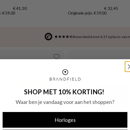
€ 41,30
€ 32,45
s: € 59,00
Originele prijs: € 59,00
Beoordeeld met 4,57 op basis van 
SHOP MET 10% KORTING!
Waar ben je vandaag voor aan het shoppen?
Horloges