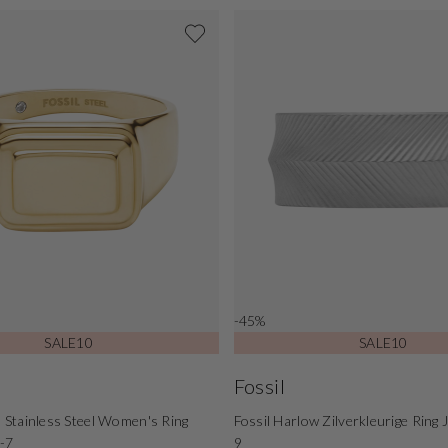
-45%
SALE10
SALE10
Fossil
l Stainless Steel Women's Ring
Fossil Harlow Zilverkleurige Rin
-7
9