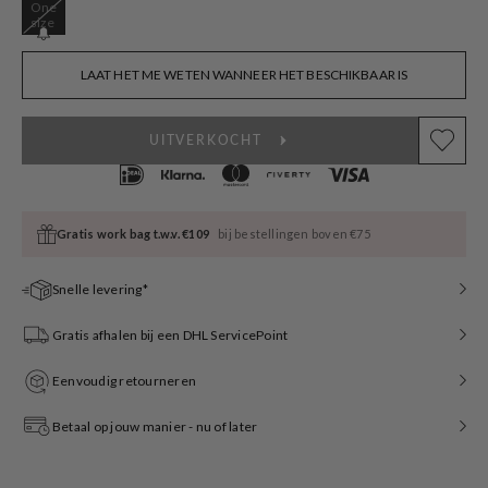
One
Variant
size
sold
out
or
LAAT HET ME WETEN WANNEER HET BESCHIKBAAR IS
unavailable
UITVERKOCHT
Gratis work bag t.w.v. €109
bij bestellingen boven €75
Snelle levering*
Gratis afhalen bij een DHL ServicePoint
Eenvoudig retourneren
Betaal op jouw manier - nu of later