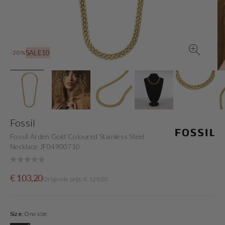
gallery
view
SALE10
-20%
Fossil
Fossil Arden Gold Coloured Stainless Steel
Necklace JF04900710
Sale
Originele
€ 103,20
Originele prijs: € 129,00
price
prijs
Size:
One size