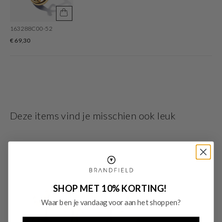
163288C00-52
€ 69,30
Deze items vind je misschien ook leuk
SHOP MET 10% KORTING!
Waar ben je vandaag voor aan het shoppen?