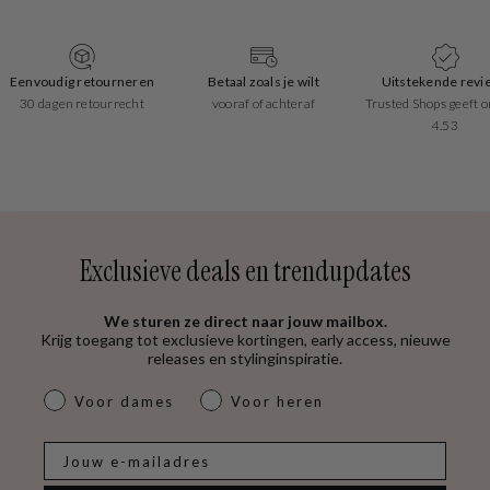
Eenvoudig retourneren
Betaal zoals je wilt
Uitstekende revi
30 dagen retourrecht
vooraf of achteraf
Trusted Shops geeft o
4.53
Exclusieve deals en trendupdates
We sturen ze direct naar jouw mailbox.
Krijg toegang tot exclusieve kortingen, early access, nieuwe
releases en stylinginspiratie.
dames & heren
Voor dames
Voor heren
E-mail