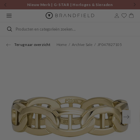
Skip to
Nieuw Merk | G-STAR | Horloges & Sieraden
content
Cart
Search
Terug naar overzicht
Home
Archive Sale
JF047827105
Open
media
1
in
gallery