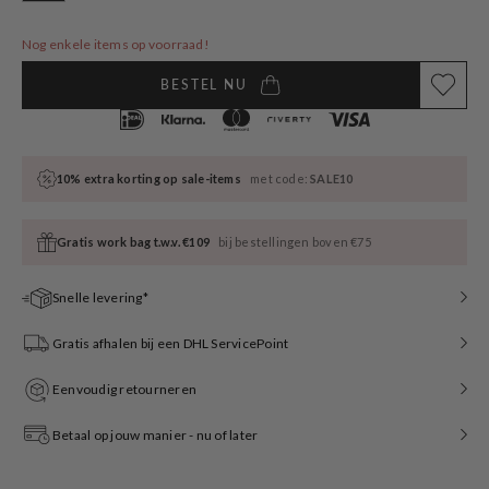
sold
out
or
Nog enkele items op voorraad!
unavailable
BESTEL NU
10% extra korting op sale-items
met code:
SALE10
Gratis work bag t.w.v. €109
bij bestellingen boven €75
Snelle levering*
Gratis afhalen bij een DHL ServicePoint
Eenvoudig retourneren
Betaal op jouw manier - nu of later