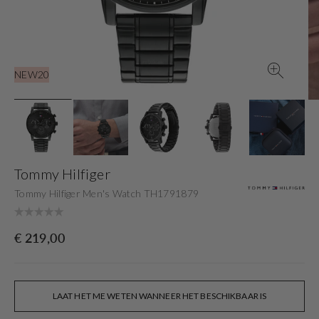
gallery
view
NEW20
Tommy Hilfiger
Tommy Hilfiger Men's Watch TH1791879
Originele
€ 219,00
prijs
LAAT HET ME WETEN WANNEER HET BESCHIKBAAR IS