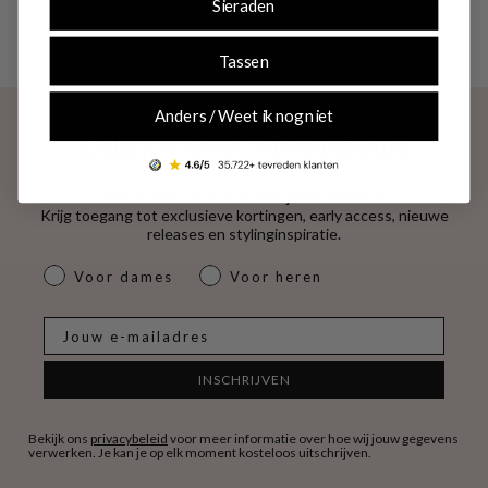
4.53
Sieraden
Tassen
Anders / Weet ik nog niet
Exclusieve deals en trendupdates
We sturen ze direct naar jouw mailbox.
Krijg toegang tot exclusieve kortingen, early access, nieuwe
releases en stylinginspiratie.
dames & heren
Voor dames
Voor heren
E-mail
INSCHRIJVEN
Bekijk ons
privacybeleid
voor meer informatie over hoe wij jouw gegevens
verwerken. Je kan je op elk moment kosteloos uitschrijven.