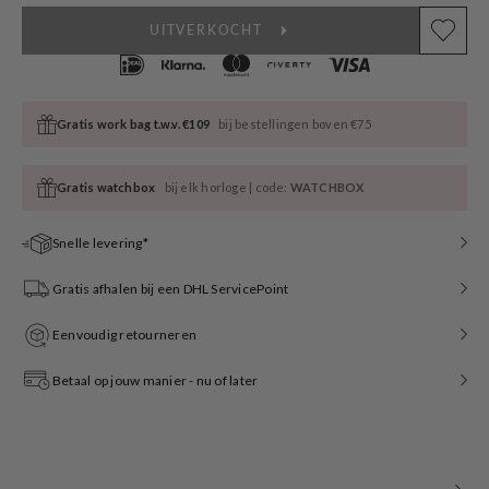
UITVERKOCHT
Gratis work bag t.w.v. €109
bij bestellingen boven €75
Gratis watchbox
bij elk horloge | code:
WATCHBOX
Snelle levering*
Gratis afhalen bij een DHL ServicePoint
Eenvoudig retourneren
Betaal op jouw manier - nu of later