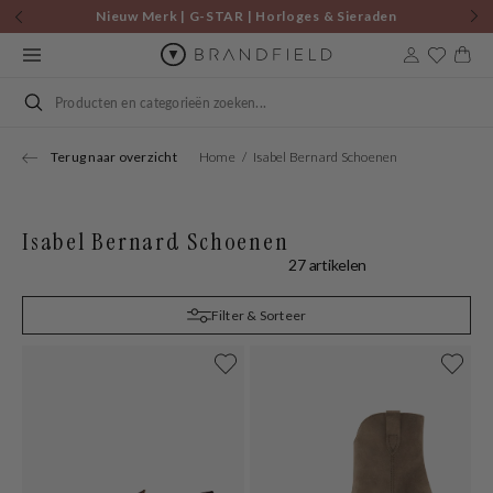
Skip to
Nieuw Merk | G-STAR | Horloges & Sieraden
content
Cart
Search
Terug naar overzicht
Home
Isabel Bernard Schoenen
Isabel Bernard Schoenen
27 artikelen
Filter & Sorteer