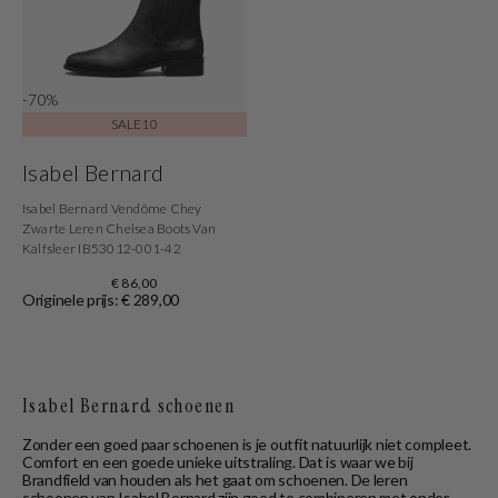
-70%
SALE10
Isabel Bernard
Isabel Bernard Vendôme Chey
Zwarte Leren Chelsea Boots Van
Kalfsleer IB53012-001-42
€ 86,00
Originele prijs: € 289,00
Isabel Bernard schoenen
Zonder een goed paar schoenen is je outfit natuurlijk niet compleet.
Comfort en een goede unieke uitstraling. Dat is waar we bij
Brandfield van houden als het gaat om schoenen. De leren
schoenen van Isabel Bernard zijn goed te combineren met onder