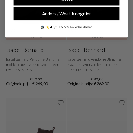
Anders / Weet ik nog niet
-70%
-70%
SALE10
SALE10
Isabel Bernard
Isabel Bernard
Isabel Bernard Vendôme Blandine
Isabel Bernard Vendôme Blandine
mokka loafers van spazzolato leer
Zwart en Wit Kalfsleren Loafers
IB51015-639-36
IB51015-10176-37
€ 80,00
€ 80,00
Originele prijs: € 269,00
Originele prijs: € 269,00