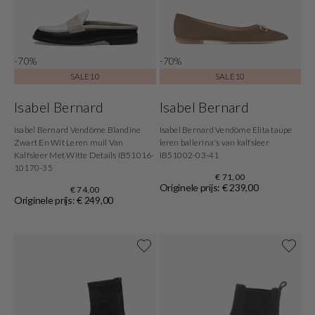
-70%
-70%
SALE10
SALE10
Isabel Bernard
Isabel Bernard
Isabel Bernard Vendôme Blandine
Isabel Bernard Vendôme Elita taupe
Zwart En Wit Leren muil Van
leren ballerina's van kalfsleer
Kalfsleer Met Witte Details IB51016-
IB51002-03-41
10170-35
€ 71,00
Originele prijs: € 239,00
€ 74,00
Originele prijs: € 249,00