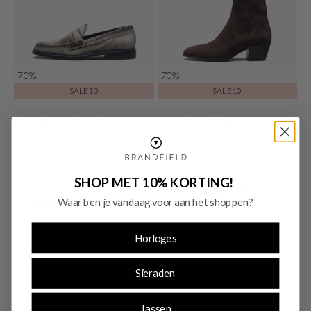
-70%
-70%
SALE10
SALE10
Isabel Bernard
Isabel Bernard
Isabel Bernard Vendôme Blandine
Isabel Bernard Vendôme Ines Bruine
créme loafers van spazzolato leer
stretch Suède Laars IB53013-130-38
IB51015-638-39
€ 110,00
SHOP MET 10% KORTING!
Originele prijs: € 369,00
€ 80,00
Originele prijs: € 269,00
Waar ben je vandaag voor aan het shoppen?
Horloges
Sieraden
Tassen