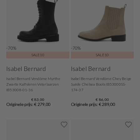
-70%
-70%
SALE10
SALE10
Isabel Bernard
Isabel Bernard
Isabel Bernard Vendôme Myrthe
Isabel Bernard Vendôme Chey Beige
Zwarte Kalfsleren Veterlaarzen
Suède Chelsea Boots IB53000SS-
IB53008-01-36
174-37
€ 83,00
€ 86,00
Originele prijs: € 279,00
Originele prijs: € 289,00