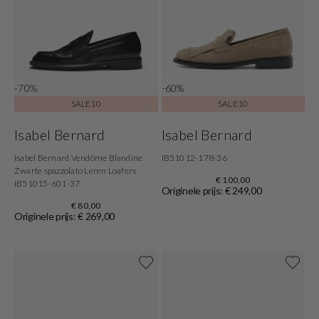
-70%
-60%
SALE10
SALE10
Isabel Bernard
Isabel Bernard
Isabel Bernard Vendôme Blandine
IB51012-178-36
Zwarte spazzolato Leren Loafers
€ 100,00
IB51015-601-37
Originele prijs: € 249,00
€ 80,00
Originele prijs: € 269,00