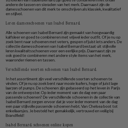
andere de tassen en sieraden van het merk. Daarnaast zijn de
damesschoenen van dit merk te omschrijven als klassiek, kwalitatief
en stijlvol.
Leren damesschoenen van Isabel Bernard
Alle schoenen van Isabel Bernard zijn gemaakt van hoogwaardig
kalfsleer en goed te combineren met vrijwel ieder outfit. Of je nu op
zoek bent naar schoenen met veters, gespen of juist iets anders. De
collectie damesschoenen van Isabel Bernard bestaat uit stijlvolle
leren kwaliteitsschoenen voor een eerlijke prijs. Daarnaast zijn ze
ook goed te combineren met andere style items van het merk,
waaronder riemen en tassen.
Verschillende soorten schoenen van Isabel Bernard
In het assortiment zijn veel verschillende soorten schoenen te
vinden. Of je nu op zoek bent naar mooie loafers, hoge of juist lage
laarzen of pumps. De schoenen zijn gebaseerd op het leven in Parijs
van de ontwerpster. Op ieder moment van de dag een paar
passende schoenen? De verschillende schoenen in de collectie van
Isabel Bernard zorgen ervoor dat je voor ieder moment van de dag
een paar stijlvolle passende schoenen hebt. Van Chelsea boot tot
enkellaarsjes. Je besteld het gemakkelijk, vertrouwd en veilig bij
Brandfield!
Isabel Bernard schoenen online kopen