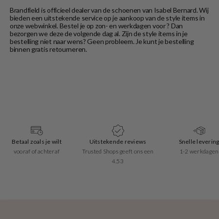
Brandfield is officieel dealer van de schoenen van Isabel Bernard. Wij
bieden een uitstekende service op je aankoop van de style items in
onze webwinkel. Bestel je op zon- en werkdagen voor ? Dan
bezorgen we deze de volgende dag al. Zijn de style items in je
bestelling niet naar wens? Geen probleem. Je kunt je bestelling
binnen gratis retourneren.
Betaal zoals je wilt
Uitstekende reviews
Snelle leverin
vooraf of achteraf
Trusted Shops geeft ons een
1-2 werkdagen
4.53