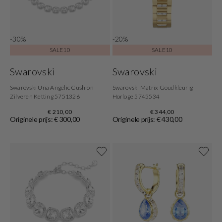
-30%
-20%
SALE10
SALE10
Swarovski
Swarovski
Swarovski Una Angelic Cushion
Swarovski Matrix Goudkleurig
Zilveren Ketting 5751326
Horloge 5745534
€ 210,00
€ 344,00
Originele prijs: € 300,00
Originele prijs: € 430,00