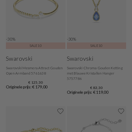
-30%
-30%
SALE10
SALE10
Swarovski
Swarovski
Swarovski Mesmera Attract Gouden
Swarovski Chroma Gouden Ketting
Open Armband 5761638
met Blauwe Kristallen Hanger
5757786
€ 125,30
Originele prijs: € 179,00
€ 83,30
Originele prijs: € 119,00