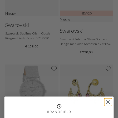
Nieuw
NEW20
Nieuw
Swarovski
Swarovski
Swarovski Sublima Glam Gouden
Ring met Rode Kristal 5759920
Swarovski Sublima Glam Gouden
Bangle met Rode Accenten 5752896
€ 159,00
€ 220,00