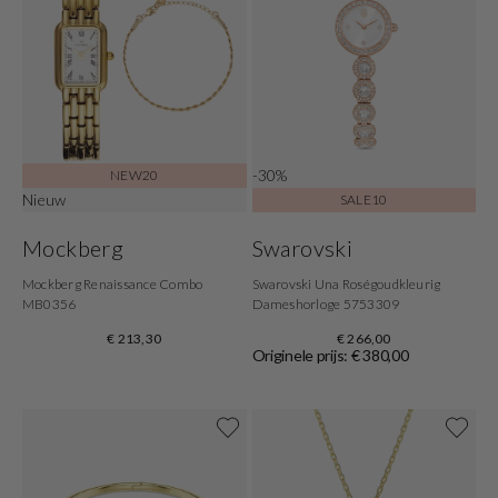
-30%
NEW20
Nieuw
SALE10
Mockberg
Swarovski
Mockberg Renaissance Combo
Swarovski Una Roségoudkleurig
MB0356
Dameshorloge 5753309
€ 213,30
€ 266,00
Originele prijs: € 380,00