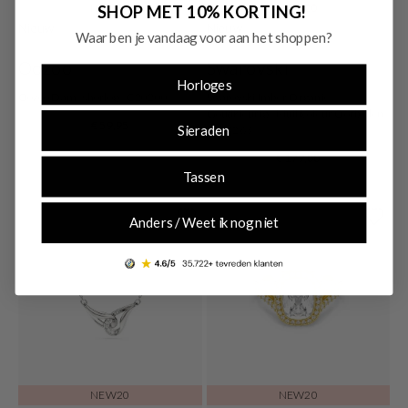
SHOP MET 10% KORTING!
NEW20
NEW20
Nieuw
Nieuw
Waar ben je vandaag voor aan het shoppen?
Oozoo
Swarovski
Horloges
Oozoo Dameshorloge C20200
Swarovski Imber Organic
Goudkleurige Multicolour Oorbellen
€ 59,95
Sieraden
5753263
€ 179,00
Tassen
Anders / Weet ik nog niet
NEW20
NEW20