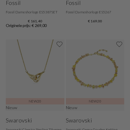
Fossil
Fossil
Fossil Dameshorloge ES5387SET
Fossil Dameshorloge ES5267
€ 161,40
€ 169,00
Originele prijs: € 269,00
NEW20
NEW20
Nieuw
Nieuw
Swarovski
Swarovski
Swarovski Classica Sterling Zilveren
Swarovski Gema Gouden Ketting