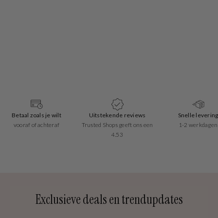
Betaal zoals je wilt
Uitstekende reviews
Snelle leverin
vooraf of achteraf
Trusted Shops geeft ons een
1-2 werkdagen
4.53
Exclusieve deals en trendupdates