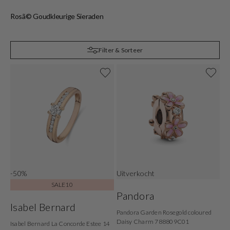
Rosã© Goudkleurige Sieraden
R
Filter & Sorteer
-50%
Uitverkocht
SALE10
Pandora
Isabel Bernard
Pandora Garden Rosegold coloured
Daisy Charm 788809C01
Isabel Bernard La Concorde Estee 14