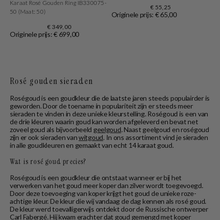
Karaat Rosé Gouden Ring IB330075-
€ 55,25
50 (Maat: 50)
Originele prijs: € 65,00
€ 349,00
Originele prijs: € 699,00
Rosé gouden sieraden
Roségoud is een goudkleur die de laatste jaren steeds populairder is
geworden. Door de toename in populariteit zijn er steeds meer
sieraden te vinden in deze unieke kleurstelling. Roségoud is een van
de drie kleuren waarin goud kan worden afgeleverd en bevat net
zoveel goud als bijvoorbeeld
geelgoud
. Naast geelgoud en roségoud
zijn er ook sieraden van
witgoud
. In ons assortiment vind je sieraden
in alle goudkleuren en gemaakt van echt 14 karaat goud.
Wat is rosé goud precies?
Roségoud is een goudkleur die ontstaat wanneer er bij het
verwerken van het goud meer koper dan zilver wordt toegevoegd.
Door deze toevoeging van koper krijgt het goud de unieke roze-
achtige kleur. De kleur die wij vandaag de dag kennen als rosé goud.
De kleur werd toevalligerwijs ontdekt door de Russische ontwerper
Carl Fabergé. Hij kwam erachter dat goud gemengd met koper