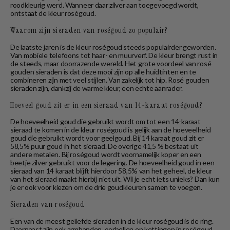
roodkleurig werd. Wanneer daar zilver aan toegevoegd wordt,
ontstaat de kleur roségoud.
Waarom zijn sieraden van roségoud zo populair?
De laatste jaren is de kleur roségoud steeds populairder geworden.
Van mobiele telefoons tot haar- en muurverf. De kleur brengt rust in
de steeds, maar doorrazende wereld. Het grote voordeel van rosé
gouden sieraden is dat deze mooi zijn op alle huidtinten en te
combineren zijn met veel stijlen. Van zakelijk tot hip. Rosé gouden
sieraden zijn, dankzij de warme kleur, een echte aanrader.
Hoeveel goud zit er in een sieraad van 14-karaat roségoud?
De hoeveelheid goud die gebruikt wordt om tot een 14-karaat
sieraad te komen in de kleur roségoud is gelijk aan de hoeveelheid
goud die gebruikt wordt voor geelgoud. Bij 14 karaat goud zit er
58,5% puur goud in het sieraad. De overige 41,5 % bestaat uit
andere metalen. Bij roségoud wordt voornamelijk koper en een
beetje zilver gebruikt voor de legering. De hoeveelheid goud in een
sieraad van 14 karaat blijft hierdoor 58,5% van het geheel, de kleur
van het sieraad maakt hierbij niet uit. Wil je echt iets unieks? Dan kun
je er ook voor kiezen om de drie goudkleuren samen te voegen.
Sieraden van roségoud
Een van de meest geliefde sieraden in de kleur roségoud is de ring.
Daarnaast zijn ook armbanden, oorbellen en kettingen in roségoud