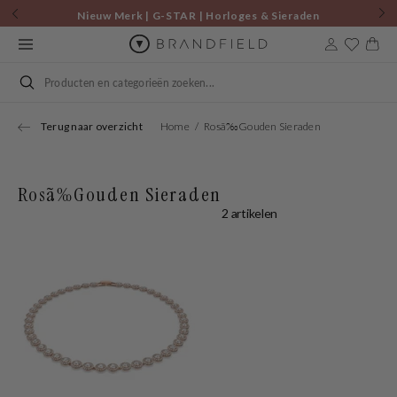
Skip to
Nieuw Merk | G-STAR | Horloges & Sieraden
content
Cart
Search
Terug naar overzicht
Home
Rosã‰Gouden Sieraden
Rosã‰Gouden Sieraden
2 artikelen