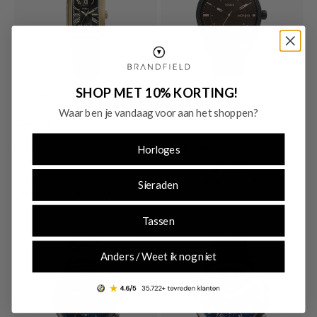
SHOP MET 10% KORTING!
Uitverkocht
Uitverkocht
Waar ben je vandaag voor aan het shoppen?
Fossil
Fossil
Fossil Carraway Men's Watch
Fossil Machine Watch FS5901
Horloges
FS6091
€ 127,20
Originele prijs: € 159,00
€ 143,20
Sieraden
Originele prijs: € 179,00
Tassen
Anders / Weet ik nog niet