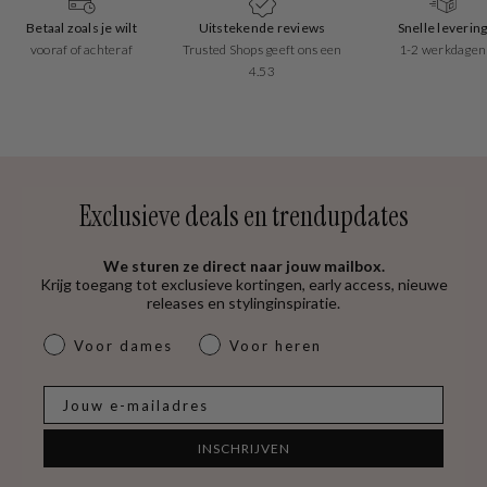
Betaal zoals je wilt
Uitstekende reviews
Snelle leverin
vooraf of achteraf
Trusted Shops geeft ons een
1-2 werkdagen
4.53
Exclusieve deals en trendupdates
We sturen ze direct naar jouw mailbox.
Krijg toegang tot exclusieve kortingen, early access, nieuwe
releases en stylinginspiratie.
dames & heren
Voor dames
Voor heren
E-mail
INSCHRIJVEN