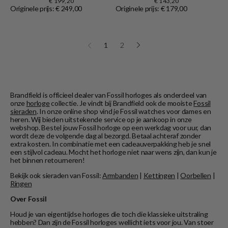
€ 199,20
€ 143,20
Originele prijs: € 249,00
Originele prijs: € 179,00
1
2
Brandfield is officieel dealer van Fossil horloges als onderdeel van
onze
horloge
collectie. Je vindt bij Brandfield ook de mooiste
Fossil
sieraden
. In onze online shop vind je Fossil watches voor dames en
heren. Wij bieden uitstekende service op je aankoop in onze
webshop. Bestel jouw Fossil horloge op een werkdag voor uur, dan
wordt deze de volgende dag al bezorgd. Betaal achteraf zonder
extra kosten. In combinatie met een cadeauverpakking heb je snel
een stijlvol cadeau. Mocht het horloge niet naar wens zijn, dan kun je
het binnen retourneren!
Bekijk ook sieraden van Fossil:
Armbanden
|
Kettingen
|
Oorbellen
|
Ringen
Over Fossil
Houd je van eigentijdse horloges die toch die klassieke uitstraling
hebben? Dan zijn de Fossil horloges wellicht iets voor jou. Van stoer