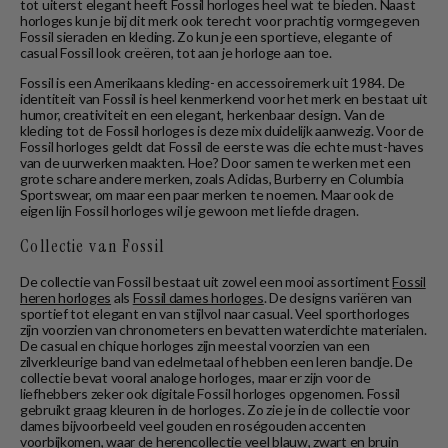
tot uiterst elegant heeft Fossil horloges heel wat te bieden. Naast
horloges kun je bij dit merk ook terecht voor prachtig vormgegeven
Fossil sieraden en kleding. Zo kun je een sportieve, elegante of
casual Fossil look creëren, tot aan je horloge aan toe.
Fossil is een Amerikaans kleding- en accessoiremerk uit 1984. De
identiteit van Fossil is heel kenmerkend voor het merk en bestaat uit
humor, creativiteit en een elegant, herkenbaar design. Van de
kleding tot de Fossil horloges is deze mix duidelijk aanwezig. Voor de
Fossil horloges geldt dat Fossil de eerste was die echte must-haves
van de uurwerken maakten. Hoe? Door samen te werken met een
grote schare andere merken, zoals Adidas, Burberry en Columbia
Sportswear, om maar een paar merken te noemen. Maar ook de
eigen lijn Fossil horloges wil je gewoon met liefde dragen.
Collectie van Fossil
De collectie van Fossil bestaat uit zowel een mooi assortiment
Fossil
heren horloges
als
Fossil dames horloges
. De designs variëren van
sportief tot elegant en van stijlvol naar casual. Veel sporthorloges
zijn voorzien van chronometers en bevatten waterdichte materialen.
De casual en chique horloges zijn meestal voorzien van een
zilverkleurige band van edelmetaal of hebben een leren bandje. De
collectie bevat vooral analoge horloges, maar er zijn voor de
liefhebbers zeker ook digitale Fossil horloges opgenomen. Fossil
gebruikt graag kleuren in de horloges. Zo zie je in de collectie voor
dames bijvoorbeeld veel gouden en roségouden accenten
voorbijkomen, waar de herencollectie veel blauw, zwart en bruin