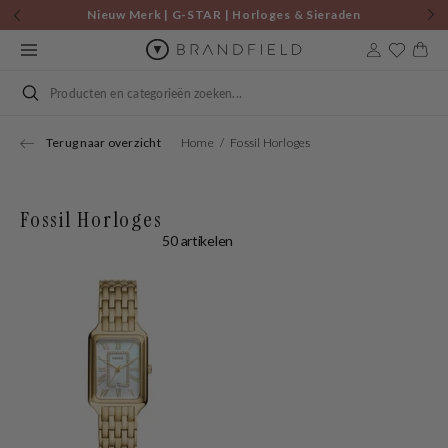
Skip to
Nieuw Merk | G-STAR | Horloges & Sieraden
content
Cart
Search
Terug naar overzicht
Home
Fossil Horloges
Fossil Horloges
50 artikelen