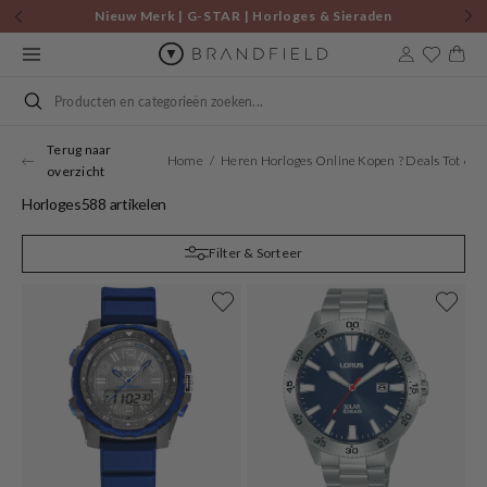
Skip to
Nieuw Merk | G-STAR | Horloges & Sieraden
content
Cart
Search
Terug naar
Home
Heren Horloges Online Kopen ? Deals Tot 60%
overzicht
Horloges
588 artikelen
Filter & Sorteer