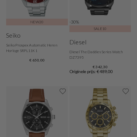
-30%
NEW20
SALE10
Seiko
Diesel
Seiko Prospex Automatic Heren
Horloge SRPL11K1
Diesel The Daddies Series Watch
DZ7395
€ 650,00
€ 342,30
Originele prijs: € 489,00