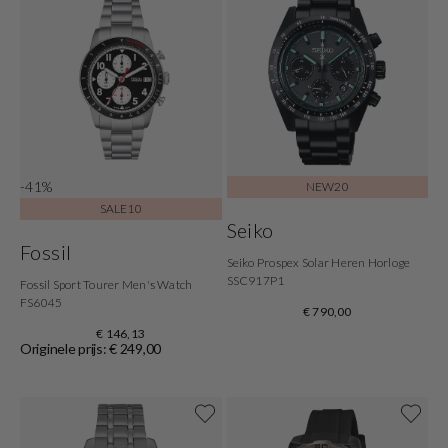
-41%
NEW20
SALE10
Seiko
Fossil
Seiko Prospex Solar Heren Horloge
SSC917P1
Fossil Sport Tourer Men's Watch
FS6045
€ 790,00
€ 146,13
Originele prijs: € 249,00