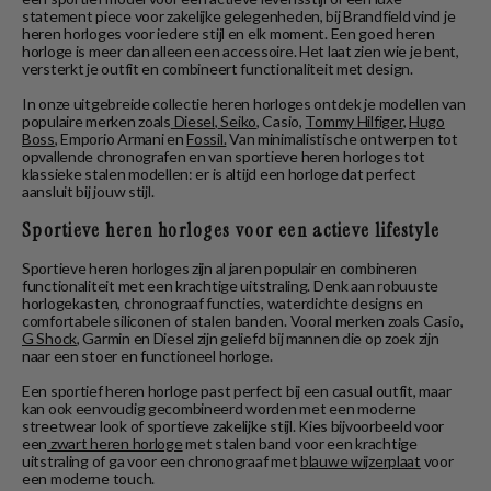
statement piece voor zakelijke gelegenheden, bij Brandfield vind je
heren horloges voor iedere stijl en elk moment. Een goed heren
horloge is meer dan alleen een accessoire. Het laat zien wie je bent,
versterkt je outfit en combineert functionaliteit met design.
In onze uitgebreide collectie heren horloges ontdek je modellen van
populaire merken zoals
Diesel
,
Seiko
, Casio,
Tommy Hilfiger
,
Hugo
Boss
, Emporio Armani en
Fossil.
Van minimalistische ontwerpen tot
opvallende chronografen en van sportieve heren horloges tot
klassieke stalen modellen: er is altijd een horloge dat perfect
aansluit bij jouw stijl.
Sportieve heren horloges voor een actieve lifestyle
Sportieve heren horloges zijn al jaren populair en combineren
functionaliteit met een krachtige uitstraling. Denk aan robuuste
horlogekasten, chronograaf functies, waterdichte designs en
comfortabele siliconen of stalen banden. Vooral merken zoals Casio,
G Shock
, Garmin en Diesel zijn geliefd bij mannen die op zoek zijn
naar een stoer en functioneel horloge.
Een sportief heren horloge past perfect bij een casual outfit, maar
kan ook eenvoudig gecombineerd worden met een moderne
streetwear look of sportieve zakelijke stijl. Kies bijvoorbeeld voor
een
zwart heren horloge
met stalen band voor een krachtige
uitstraling of ga voor een chronograaf met
blauwe wijzerplaat
voor
een moderne touch.