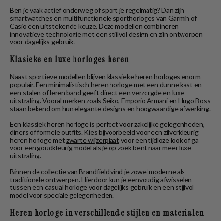
Ben je vaak actief onderweg of sport je regelmatig? Dan zijn
smartwatches en multifunctionele sporthorloges van Garmin of
Casio een uitstekende keuze. Deze modellen combineren
innovatieve technologie met een stijlvol design en zijn ontworpen
voor dagelijks gebruik.
Klasieke en luxe horloges heren
Naast sportieve modellen blijven klassieke heren horloges enorm
populair. Een minimalistisch heren horloge met een dunne kast en
een stalen of leren band geeft direct een verzorgde en luxe
uitstraling. Vooral merken zoals Seiko, Emporio Armani en Hugo Boss
staan bekend om hun elegante designs en hoogwaardige afwerking.
Een klassiek heren horloge is perfect voor zakelijke gelegenheden,
diners of formele outfits. Kies bijvoorbeeld voor een zilverkleurig
heren horloge met
zwarte wijzerplaat
voor een tijdloze look of ga
voor een goudkleurig model als je op zoek bent naar meer luxe
uitstraling.
Binnen de collectie van Brandfield vind je zowel moderne als
traditionele ontwerpen. Hierdoor kun je eenvoudig afwisselen
tussen een casual horloge voor dagelijks gebruik en een stijlvol
model voor speciale gelegenheden.
Heren horloge in verschillende stijlen en materialen