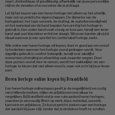
zwart, donkerblauw of goudkleurig, afhankelijk van jouw persoonlijke
stijl en de sieraden of accessoires die je al draagt.
Let bij het kopen van een heren horloge niet alleen op het uiterlijk,
maar ook op praktische eigenschappen. De diameter van de
horlogekast, het type uurwerk, de sluiting, de waterbestendigheid
en het materiaal van de band bepalen hoe prettig het horloge in
gebruik is. Een stalen band voelt stevig en luxe aan, terwijl een leren
band vaak wat klassieker en lichter draagt. Siliconen banden zijn juist
ideaal wanneer je een sportief en comfortabel horloge zoekt.
Wie online een heren horloge wil kopen, doet er goed aan om vooraf
te bedenken wanneer het horloge vooral gedragen wordt. Voor
dagelijks gebruik is comfort belangrijk, terwijl voor zakelijke
momenten uitstraling en afwerking vaak zwaarder wegen. Door
deze punten vooraf mee te nemen, wordt het makkelijker om een
horloge te kiezen dat niet alleen mooi is, maar ook echt bij jouw leven
past.
Heren horloge online kopen bij Brandfield
Een heren horloge online kopen geeft je de mogelijkheid om rustig
verschillende merken, stijlen en prijsklassen met elkaar te
vergelijken. Bij Brandfield vind je een ruim aanbod heren horloges,
waardoor je eenvoudig filtert op merk, kleur, materiaal, uurwerk,
kastvorm en prijsklasse. Zo kun je gericht zoeken naar een horloge
dat aansluit bij jouw stijl, zonder dat je eindeloos hoeft te scrollen.