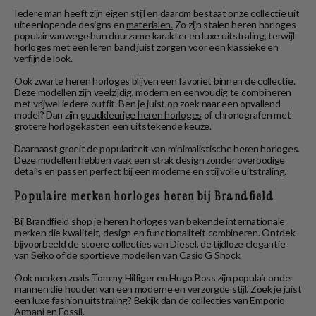
Iedere man heeft zijn eigen stijl en daarom bestaat onze collectie uit
uiteenlopende designs en
materialen.
Zo zijn stalen heren horloges
populair vanwege hun duurzame karakter en luxe uitstraling, terwijl
horloges met een leren band juist zorgen voor een klassieke en
verfijnde look.
Ook zwarte heren horloges blijven een favoriet binnen de collectie.
Deze modellen zijn veelzijdig, modern en eenvoudig te combineren
met vrijwel iedere outfit. Ben je juist op zoek naar een opvallend
model? Dan zijn
goudkleurige heren horloges
of chronografen met
grotere horlogekasten een uitstekende keuze.
Daarnaast groeit de populariteit van minimalistische heren horloges.
Deze modellen hebben vaak een strak design zonder overbodige
details en passen perfect bij een moderne en stijlvolle uitstraling.
Populaire merken horloges heren bij Brandfield
Bij Brandfield shop je heren horloges van bekende internationale
merken die kwaliteit, design en functionaliteit combineren. Ontdek
bijvoorbeeld de stoere collecties van Diesel, de tijdloze elegantie
van Seiko of de sportieve modellen van Casio G Shock.
Ook merken zoals Tommy Hilfiger en Hugo Boss zijn populair onder
mannen die houden van een moderne en verzorgde stijl. Zoek je juist
een luxe fashion uitstraling? Bekijk dan de collecties van Emporio
Armani en Fossil.