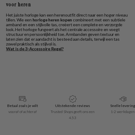
voor heren
Het juiste horloge kan een herenoutfit direct naar een hoger niveau
tillen. Wie een
horloge heren kopen
combineert met een subtiele
armband en een stijlvolle tas, creëert een complete en verzorgde
look. Het horloge fungeert als het centrale accessoire en voegt
structuur en persoonlijkheid toe. Armbanden geven textuur en
laten zien dat er aandacht is besteed aan details, terwijl een tas
zowel praktisch als stijlvol is.
Wat is de 3-Accessoire Regel?
Betaal zoals je wilt
Uitstekende reviews
Snelle leverin
vooraf of achteraf
Trusted Shops geeft ons een
1-2 werkdagen
4.53