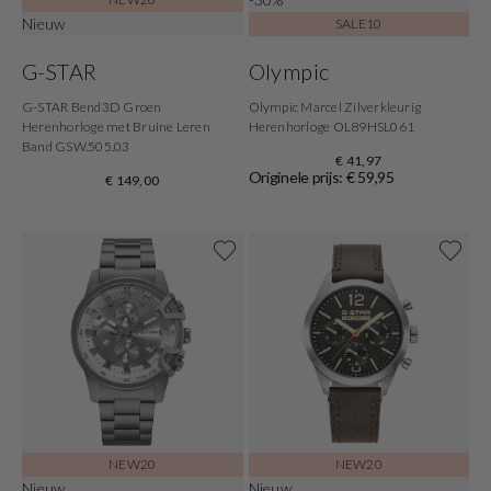
Nieuw
SALE10
G-STAR
Olympic
G-STAR Bend3D Groen
Olympic Marcel Zilverkleurig
Herenhorloge met Bruine Leren
Herenhorloge OL89HSL061
Band GSW.505.03
€ 41,97
Originele prijs: € 59,95
€ 149,00
NEW20
NEW20
Nieuw
Nieuw