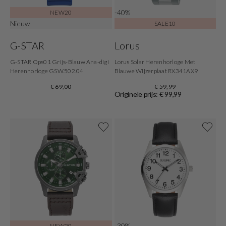
-40%
NEW20
Nieuw
SALE10
G-STAR
Lorus
G-STAR Ops01 Grijs-Blauw Ana-digi
Lorus Solar Herenhorloge Met
Herenhorloge GSW.502.04
Blauwe Wijzerplaat RX341AX9
€ 69,00
€ 59,99
Originele prijs: € 99,99
-30%
NEW20