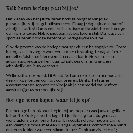
Welk heren horloge past bij jou?
Het kiezen van het juiste heren horloge hangt af van jouw
persoonlijke stijl en gebruiksmoment. Draag je dagelijks een pak of
zakelijke outfits? Dan is een minimalistisch of klassiek heren horloge
een veilige keuze. Heb je juist een actieve levensstijl? Dan past een
sportief heren horloge beter bij jouw dagelijkse routine.
Ook de grootte van de horlogekast speelt een belangrijke rol. Grote
horlogekasten zorgen voor een stoere uitstraling, terwijl kleinere
modellen juist subtieler ogen. Daarnaast kun je kiezen tussen
automatische uurwerken
,
quartz horloges
of smartwatches
afhankelijk van jouw voorkeur.
Welke stijl je ook zoekt, bij
Brandfield
ontdek je
heren horloges
die
design, kwaliteit en comfort combineren. Dankzij het ruime
assortiment van topmerken vind je altijd een model dat perfect
aansluit bij jouw persoonlijke stijl.
Horloge heren kopen: waar let je op?
Een horloge heren kopen begint bij het bepalen van jouw dagelijkse
behoefte. Zoek je een horloge dat je elke dag kunt dragen naar
werk, tijdens vrije momenten en bij sociale gelegenheden? Dan is
een veelzijdig model met een rustige wijzerplaat, comfortabele band
en neutrale kleur vaak een slimme keuze. Denk aan zilverkleurig,