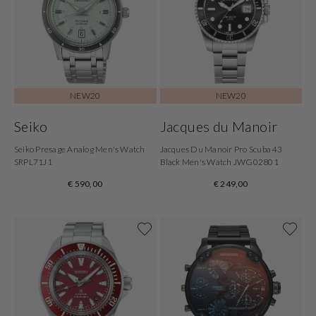
NEW20
NEW20
Seiko
Jacques du Manoir
Seiko Presage Analog Men's Watch
Jacques Du Manoir Pro Scuba 43
SRPL71J1
Black Men's Watch JWG02801
€ 590,00
€ 249,00