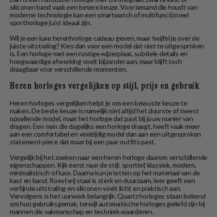
siliconen band vaak een betere keuze. Voor iemand die houdt van
moderne technologie kan een smartwatch of multifunctioneel
sporthorloge juist ideaal zijn.
Wil je een luxe herenhorloge cadeau geven, maar twijfel je over de
juiste uitstraling? Kies dan voor een model dat niet te uitgesproken
is. Een horloge met een rustige wijzerplaat, subtiele details en
hoogwaardige afwerking voelt bijzonder aan, maar blijft toch
draagbaar voor verschillende momenten.
Heren horloges vergelijken op stijl, prijs en gebruik
Heren horloges vergelijken helpt je om een bewuste keuze te
maken. De beste keuze is namelijk niet altijd het duurste of meest
opvallende model, maar het horloge dat past bij jouw manier van
dragen. Een man die dagelijks een horloge draagt, heeft vaak meer
aan een comfortabel en veelzijdig model dan aan een uitgesproken
statement piece dat maar bij een paar outfits past.
Vergelijk bij het zoeken naar een heren horloge daarom verschillende
eigenschappen. Kijk eerst naar de stijl: sportief, klassiek, modern,
minimalistisch of luxe. Daarna kun je letten op het materiaal van de
kast en band. Roestvrij staal is sterk en duurzaam, leer geeft een
verfijnde uitstraling en siliconen voelt licht en praktisch aan.
Vervolgens is het uurwerk belangrijk. Quartz horloges staan bekend
om hun gebruiksgemak, terwijl automatische horloges geliefd zijn bij
mannen die vakmanschap en techniek waarderen.