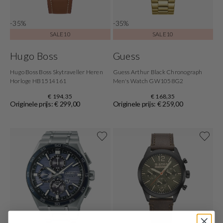
-35%
-35%
SALE10
SALE10
Hugo Boss
Guess
Hugo Boss Boss Skytraveller Heren
Guess Arthur Black Chronograph
Horloge HB1514161
Men's Watch GW1058G2
€ 194,35
€ 168,35
Originele prijs: € 299,00
Originele prijs: € 259,00