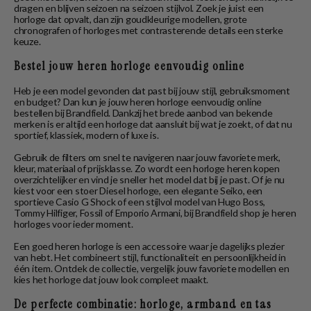
dragen en blijven seizoen na seizoen stijlvol. Zoek je juist een
horloge dat opvalt, dan zijn goudkleurige modellen, grote
chronografen of horloges met contrasterende details een sterke
keuze.
Bestel jouw heren horloge eenvoudig online
Heb je een model gevonden dat past bij jouw stijl, gebruiksmoment
en budget? Dan kun je jouw heren horloge eenvoudig online
bestellen bij Brandfield. Dankzij het brede aanbod van bekende
merken is er altijd een horloge dat aansluit bij wat je zoekt, of dat nu
sportief, klassiek, modern of luxe is.
Gebruik de filters om snel te navigeren naar jouw favoriete merk,
kleur, materiaal of prijsklasse. Zo wordt een horloge heren kopen
overzichtelijker en vind je sneller het model dat bij je past. Of je nu
kiest voor een stoer Diesel horloge, een elegante Seiko, een
sportieve Casio G Shock of een stijlvol model van Hugo Boss,
Tommy Hilfiger, Fossil of Emporio Armani, bij Brandfield shop je heren
horloges voor ieder moment.
Een goed heren horloge is een accessoire waar je dagelijks plezier
van hebt. Het combineert stijl, functionaliteit en persoonlijkheid in
één item. Ontdek de collectie, vergelijk jouw favoriete modellen en
kies het horloge dat jouw look compleet maakt.
De perfecte combinatie: horloge, armband en tas