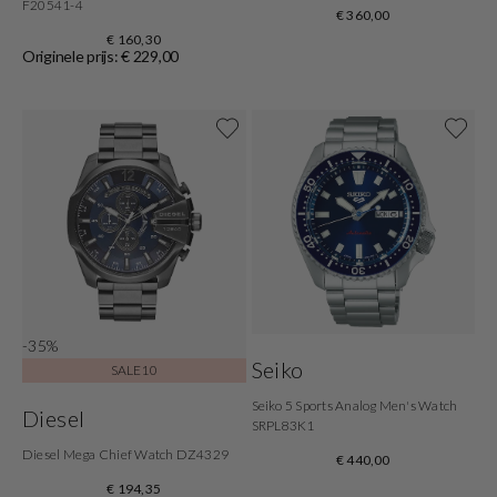
F20541-4
€ 360,00
€ 160,30
Originele prijs: € 229,00
-35%
Seiko
SALE10
Seiko 5 Sports Analog Men's Watch
Diesel
SRPL83K1
Diesel Mega Chief Watch DZ4329
€ 440,00
€ 194,35