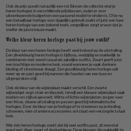
Ook de prijs speelt natuurlijk een rol. Binnen de collectie vind je
heren horloges in verschillende prijsklassen, zodat er voor
uiteenlopende budgetten een passend model te vinden is. Of je nu
een betaalbaar horloge voor dagelijks gebruik zoekt of juist een luxe
heren horloge van een bekend merk, vergelijken zorgt ervoor dat je
sneller de juiste keuze maakt.
Welke kleur heren horloge past bij jouw outfit?
De kleur van een heren horloge heeft veel invloed op de uitstraling.
Een zilverkleurig heren horloge is tijdloos, veelzijdig en makkelijk te
combineren met zowel casual als zakelijke outfits. Zwart geeft juist
een krachtige en moderne look, vooral wanneer je vaak donkere
kleding of streetwear draagt. Een goudkleurig heren horloge valt
meer op en past goed bij mannen die houden van een luxe en
uitgesproken stijl.
Ook de kleur van de wijzerplaat maakt verschil. Een zwarte
wijzerplaat oogt strak en klassiek, terwijl een blauwe wijzerplaat vaak
modern en stijlvol aanvoelt. Witte of lichte wijzerplaten zorgen voor
een frisse, cleane uitstraling en passen goed bij minimalistische
horloges. Door de kleur van je horloge af te stemmen op je kleding,
schoenen, riem of andere accessoires ontstaat een verzorgde totaal
look.
Wie één heren horloge zoekt dat bij veel outfits past, zit meestal
goed met zilver, zwart of donkerblauw. Deze kleuren zijn makkelijk te