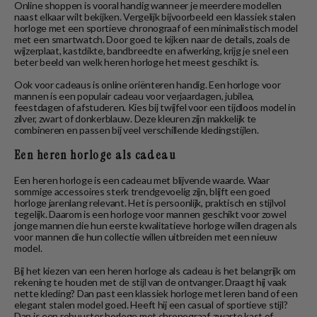
Online shoppen is vooral handig wanneer je meerdere modellen
naast elkaar wilt bekijken. Vergelijk bijvoorbeeld een klassiek stalen
horloge met een sportieve chronograaf of een minimalistisch model
met een smartwatch. Door goed te kijken naar de details, zoals de
wijzerplaat, kastdikte, bandbreedte en afwerking, krijg je snel een
beter beeld van welk heren horloge het meest geschikt is.
Ook voor cadeaus is online oriënteren handig. Een horloge voor
mannen is een populair cadeau voor verjaardagen, jubilea,
feestdagen of afstuderen. Kies bij twijfel voor een tijdloos model in
zilver, zwart of donkerblauw. Deze kleuren zijn makkelijk te
combineren en passen bij veel verschillende kledingstijlen.
Een heren horloge als cadeau
Een heren horloge is een cadeau met blijvende waarde. Waar
sommige accessoires sterk trendgevoelig zijn, blijft een goed
horloge jarenlang relevant. Het is persoonlijk, praktisch en stijlvol
tegelijk. Daarom is een horloge voor mannen geschikt voor zowel
jonge mannen die hun eerste kwalitatieve horloge willen dragen als
voor mannen die hun collectie willen uitbreiden met een nieuw
model.
Bij het kiezen van een heren horloge als cadeau is het belangrijk om
rekening te houden met de stijl van de ontvanger. Draagt hij vaak
nette kleding? Dan past een klassiek horloge met leren band of een
elegant stalen model goed. Heeft hij een casual of sportieve stijl?
Dan is een robuuster horloge met chronograaf, zwarte kast of