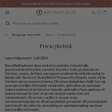
Skip to
Nieuw Merk | G-STAR | Horloges & Sieraden
content
Cart
Search
Terug naar overzicht
Home
Privacybeleid
Privacybeleid
Laatst bijgewerkt: 1 juli 2026
Brandfield beheert deze winkel en website, inclusief alle
gerelateerde informatie, content, functies, tools, producten en
Services, om jou, de klant, een gepersonaliseerde winkelervaring te
bieden (de 'Services'). Brandfield is Powered by Shopify, zodat wij de
Services aan jou kunnen leveren. Dit privacybeleid beschrijft hoe wij
jouw persoonlijke informatie verzamelen, gebruiken en openbaar
maken wanneer je de Services bezoekt, gebruikt of een aankoop of
andere transactie doet of op een andere manier met ons
communiceert. Als er een conflict is tussen onze
servicevoorwaarden en dit privacybeleid, prevaleert dit privacybeleid
wat betreft de collectie, verwerking en openbaarmaking van jouw
persoonlijke informatie.