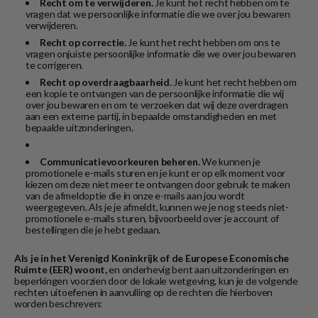
Recht om te verwijderen.
Je kunt het recht hebben om te
vragen dat we persoonlijke informatie die we over jou bewaren
verwijderen.
Recht op correctie.
Je kunt het recht hebben om ons te
vragen onjuiste persoonlijke informatie die we over jou bewaren
te corrigeren.
Recht op overdraagbaarheid.
Je kunt het recht hebben om
een kopie te ontvangen van de persoonlijke informatie die wij
over jou bewaren en om te verzoeken dat wij deze overdragen
aan een externe partij, in bepaalde omstandigheden en met
bepaalde uitzonderingen.
Communicatievoorkeuren beheren.
We kunnen je
promotionele e-mails sturen en je kunt er op elk moment voor
kiezen om deze niet meer te ontvangen door gebruik te maken
van de afmeldoptie die in onze e-mails aan jou wordt
weergegeven. Als je je afmeldt, kunnen we je nog steeds niet-
promotionele e-mails sturen, bijvoorbeeld over je account of
bestellingen die je hebt gedaan.
Als je in het Verenigd Koninkrijk of de Europese Economische
Ruimte (EER) woont,
en onderhevig bent aan uitzonderingen en
beperkingen voorzien door de lokale wetgeving, kun je de volgende
rechten uitoefenen in aanvulling op de rechten die hierboven
worden beschreven: