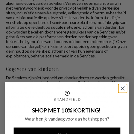
algemene voorwaarden bekijken. Wij geven geen garantie en zijn
niet verantwoordelijk voor de privacy of veiligheid van dergelijke
sites, inclusief de nauwkeurigheid, volledigheid of betrouwbaarheid
van de informatie die op deze sites te vinden is. Informatie die je
verstrekt op openbare of semi-openbare plaatsen, met inbegrip van
informatie die je deelt op sociale netwerkplatforms van derden, kan
ook worden bekeken door andere gebruikers van de Services en/of
gebruikers van die platforms van derden zonder beperking wat
betreft het gebruik ervan door ons of door een externe partij. Onze
opname van dergelijke links impliceert op zich geen goedkeuring van
de inhoud op dergelijke platforms of van hun eigenaars of
exploitanten, behalve zoals vermeld in de Services.
Gegevens van kinderen
De Services zijn niet bedoeld om door kinderen te worden gebruikt
en we verzamelen niet bewust persoonlijke informatie over kinderen
onder de meerderjarige leeftijd in jouw rechtsgebied. Als je de ouder
of voogd bent van een kind dat ons zijn of haar persoonlijke
gegevens heeft verstrekt, kun je contact met ons opnemen via de
contactgegevens hieronder om te verzoeken dat deze worden
verwijderd. Vanaf de ingangsdatum van dit Privacybeleid is het ons
SHOP MET 10% KORTING!
niet daadwerkelijk bekend dat we persoonlijke gegevens van
personen jonger dan 16 jaar “delen” of “verkopen” (zoals deze
Waar ben je vandaag voor aan het shoppen?
termen worden gedefinieerd in de toepasselijke wetgeving).