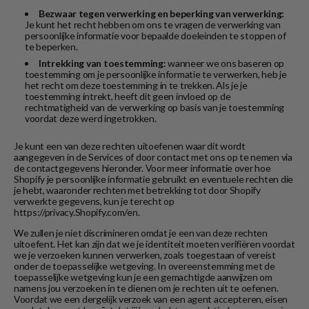
Bezwaar tegen verwerking en beperking van verwerking:
Je kunt het recht hebben om ons te vragen de verwerking van
persoonlijke informatie voor bepaalde doeleinden te stoppen of
te beperken.
Intrekking van toestemming:
wanneer we ons baseren op
toestemming om je persoonlijke informatie te verwerken, heb je
het recht om deze toestemming in te trekken. Als je je
toestemming intrekt, heeft dit geen invloed op de
rechtmatigheid van de verwerking op basis van je toestemming
voordat deze werd ingetrokken.
Je kunt een van deze rechten uitoefenen waar dit wordt
aangegeven in de Services of door contact met ons op te nemen via
de contactgegevens hieronder. Voor meer informatie over hoe
Shopify je persoonlijke informatie gebruikt en eventuele rechten die
je hebt, waaronder rechten met betrekking tot door Shopify
verwerkte gegevens, kun je terecht op
https://privacy.Shopify.com/en.
We zullen je niet discrimineren omdat je een van deze rechten
uitoefent. Het kan zijn dat we je identiteit moeten verifiëren voordat
we je verzoeken kunnen verwerken, zoals toegestaan of vereist
onder de toepasselijke wetgeving. In overeenstemming met de
toepasselijke wetgeving kun je een gemachtigde aanwijzen om
namens jou verzoeken in te dienen om je rechten uit te oefenen.
Voordat we een dergelijk verzoek van een agent accepteren, eisen