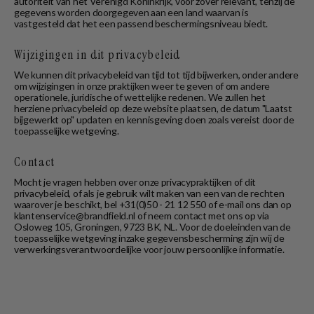
autoriteit van het Verenigd Koninkrijk, voor zover relevant, tenzij de
gegevens worden doorgegeven aan een land waarvan is
vastgesteld dat het een passend beschermingsniveau biedt.
Wijzigingen in dit privacybeleid
We kunnen dit privacybeleid van tijd tot tijd bijwerken, onder andere
om wijzigingen in onze praktijken weer te geven of om andere
operationele, juridische of wettelijke redenen. We zullen het
herziene privacybeleid op deze website plaatsen, de datum "Laatst
bijgewerkt op" updaten en kennisgeving doen zoals vereist door de
toepasselijke wetgeving.
Contact
Mocht je vragen hebben over onze privacypraktijken of dit
privacybeleid, of als je gebruik wilt maken van een van de rechten
waarover je beschikt, bel +31(0)50 - 21 12 550 of e-mail ons dan op
klantenservice@brandfield.nl
of neem contact met ons op via
Osloweg 105, Groningen, 9723 BK, NL.
Voor de doeleinden van de
toepasselijke wetgeving inzake gegevensbescherming zijn wij de
verwerkingsverantwoordelijke voor jouw persoonlijke informatie.