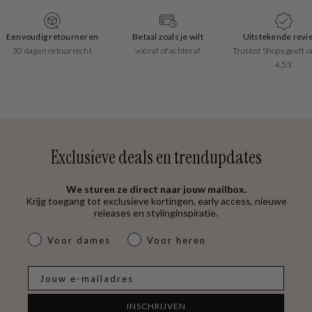
Betaal zoals je wilt
Uitstekende reviews
Snelle leverin
vooraf of achteraf
Trusted Shops geeft ons een
1-2 werkdagen
4.53
Exclusieve deals en trendupdates
We sturen ze direct naar jouw mailbox.
Krijg toegang tot exclusieve kortingen, early access, nieuwe
releases en stylinginspiratie.
dames & heren
Voor dames
Voor heren
E-mail
INSCHRIJVEN