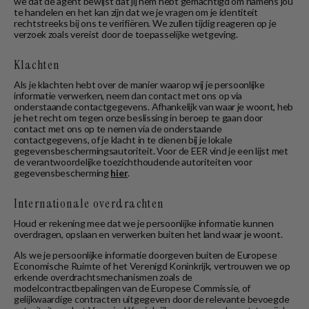
we dat de agent bewijst dat jij hem hebt gemachtigd om namens jou
te handelen en het kan zijn dat we je vragen om je identiteit
rechtstreeks bij ons te verifiëren. We zullen tijdig reageren op je
verzoek zoals vereist door de toepasselijke wetgeving.
Klachten
Als je klachten hebt over de manier waarop wij je persoonlijke
informatie verwerken, neem dan contact met ons op via
onderstaande contactgegevens. Afhankelijk van waar je woont, heb
je het recht om tegen onze beslissing in beroep te gaan door
contact met ons op te nemen via de onderstaande
contactgegevens, of je klacht in te dienen bij je lokale
gegevensbeschermingsautoriteit. Voor de EER vind je een lijst met
de verantwoordelijke toezichthoudende autoriteiten voor
gegevensbescherming
hier
.
Internationale overdrachten
Houd er rekening mee dat we je persoonlijke informatie kunnen
overdragen, opslaan en verwerken buiten het land waar je woont.
Als we je persoonlijke informatie doorgeven buiten de Europese
Economische Ruimte of het Verenigd Koninkrijk, vertrouwen we op
erkende overdrachtsmechanismen zoals de
modelcontractbepalingen van de Europese Commissie, of
gelijkwaardige contracten uitgegeven door de relevante bevoegde