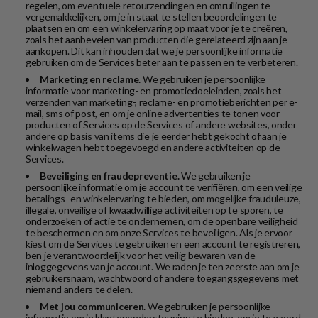
regelen, om eventuele retourzendingen en omruilingen te
vergemakkelijken, om je in staat te stellen beoordelingen te
plaatsen en om een winkelervaring op maat voor je te creëren,
zoals het aanbevelen van producten die gerelateerd zijn aan je
aankopen. Dit kan inhouden dat we je persoonlijke informatie
gebruiken om de Services beter aan te passen en te verbeteren.
Marketing en reclame.
We gebruiken je persoonlijke
informatie voor marketing- en promotiedoeleinden, zoals het
verzenden van marketing-, reclame- en promotieberichten per e-
mail, sms of post, en om je online advertenties te tonen voor
producten of Services op de Services of andere websites, onder
andere op basis van items die je eerder hebt gekocht of aan je
winkelwagen hebt toegevoegd en andere activiteiten op de
Services.
Beveiliging en fraudepreventie.
We gebruiken je
persoonlijke informatie om je account te verifiëren, om een veilige
betalings- en winkelervaring te bieden, om mogelijke frauduleuze,
illegale, onveilige of kwaadwillige activiteiten op te sporen, te
onderzoeken of actie te ondernemen, om de openbare veiligheid
te beschermen en om onze Services te beveiligen. Als je ervoor
kiest om de Services te gebruiken en een account te registreren,
ben je verantwoordelijk voor het veilig bewaren van de
inloggegevens van je account. We raden je ten zeerste aan om je
gebruikersnaam, wachtwoord of andere toegangsgegevens met
niemand anders te delen.
Met jou communiceren.
We gebruiken je persoonlijke
informatie om je klantenondersteuning te bieden, om je te woord