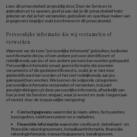
Lees dit privacybeleid zorgvuldig door. Door de Services te
gebruiken en te openen, geef je aan dat je dit privacybeleid hebt
gelezen en dat je het verzamelen, gebruiken en openbaar maken van
je gegevens begrijpt zoals beschreven in dit privacybeleid.
Persoonlijke informatie die wij verzamelen of
verwerken
Wanneer we de term "persoonlijke informatie" gebruiken, bedoelen
we informatie die jou of een andere persoon identificeert of
redelijkerwijs aan jou of een andere persoon kan worden gekoppeld.
Persoonlijke informatie omvat geen informatie die anoniem
verzameld is of die gedeïdentificeerd is, zodat je er niet mee
geïdentificeerd kan worden of het niet redelijkerwijs aan jou
gekoppeld kan worden. We kunnen de volgende categorieën
persoonlijke informatie verzamelen of verwerken, inclusief
gevolgtrekkingen uit deze persoonlijke informatie, afhankelijk van
hoe je met de Services omgaat, waar je woont en zoals toegestaan
of vereist door de toepasselijke wetgeving:
Contactgegevens
waaronder je naam, adres, factuuradres,
bezorgadres, telefoonnummer en e-mailadres.
Financiële informatie
waaronder creditcard-, debetkaart- en
financiële rekeningnummers, betaalkaartinformatie, financiële
rekeninginformatie, transactiegegevens, betalingsvorm,