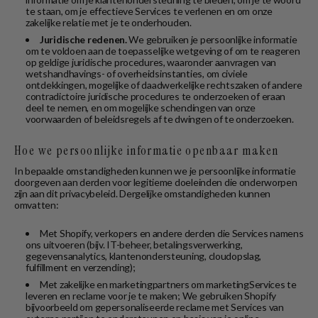
te staan, om je effectieve Services te verlenen en om onze
zakelijke relatie met je te onderhouden.
Juridische redenen.
We gebruiken je persoonlijke informatie
om te voldoen aan de toepasselijke wetgeving of om te reageren
op geldige juridische procedures, waaronder aanvragen van
wetshandhavings- of overheidsinstanties, om civiele
ontdekkingen, mogelijke of daadwerkelijke rechtszaken of andere
contradictoire juridische procedures te onderzoeken of eraan
deel te nemen, en om mogelijke schendingen van onze
voorwaarden of beleidsregels af te dwingen of te onderzoeken.
Hoe we persoonlijke informatie openbaar maken
In bepaalde omstandigheden kunnen we je persoonlijke informatie
doorgeven aan derden voor legitieme doeleinden die onderworpen
zijn aan dit privacybeleid. Dergelijke omstandigheden kunnen
omvatten:
Met Shopify, verkopers en andere derden die Services namens
ons uitvoeren (bijv. IT-beheer, betalingsverwerking,
gegevensanalytics, klantenondersteuning, cloudopslag,
fulfillment en verzending);
Met zakelijke en marketingpartners om marketingServices te
leveren en reclame voor je te maken; We gebruiken Shopify
bijvoorbeeld om gepersonaliseerde reclame met Services van