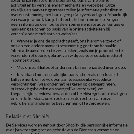
externe partijen te ondersteunen op basis van je online
activiteiten bij verschillende merchants en websites. Onze
zakelijke en marketingpartners zullen je informatie gebruiken in
overeenstemming met hun eigen privacyverklaringen. Afhankelijk
van waar je woont, kun je het recht hebben om ons te vragen
geen informatie over jou te delen om je gerichte advertenties en
marketing te tonen op basis van je online activiteiten bij
verschillende merchants en websites.
Wanneer je ons de opdracht geeft, ons hierom verzoekt of
ons op een andere manier toestemming geeft om bepaalde
informatie aan derden te verstrekken, zoals om je producten te
verzenden of door je gebruik van widgets voor sociale media of
inlogintegraties.
Met onze affiliates of anderszins binnen onze bedrijvengroep.
In verband met een zakelijke transactie zoals een fusie of
faillissement, om te voldoen aan toepasselijke wettelijke
verplichtingen (waaronder het reageren op dagvaardingen,
huiszoekingsbevelen en soortgelijke verzoeken), om
toepasselijke servicevoorwaarden of beleidsregels af te dwingen
en om de Services, onze rechten en de rechten van onze
gebruikers of anderen te beschermen of te verdedigen.
Relatie met Shopify
De Services worden gehost door Shopify, die persoonlijke informatie
over jouw toegang tot en gebruik van de Diensten verzamelt en