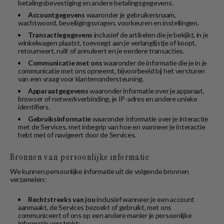
betalingsbevestiging en andere betalingsgegevens.
Accountgegevens
waaronder je gebruikersnaam,
wachtwoord, beveiligingsvragen, voorkeuren en instellingen.
Transactiegegevens
inclusief de artikelen die je bekijkt, in je
winkelwagen plaatst, toevoegt aan je verlanglijstje of koopt,
retourneert, ruilt of annuleert en je eerdere transacties.
Communicatie met ons
waaronder de informatie die je in je
communicatie met ons opneemt, bijvoorbeeld bij het versturen
van een vraag voor klantenondersteuning.
Apparaatgegevens
waaronder informatie over je apparaat,
browser of netwerkverbinding, je IP-adres en andere unieke
identifiers.
Gebruiksinformatie
waaronder informatie over je interactie
met de Services, met inbegrip van hoe en wanneer je interactie
hebt met of navigeert door de Services.
Bronnen van persoonlijke informatie
We kunnen persoonlijke informatie uit de volgende bronnen
verzamelen:
Rechtstreeks van jou
inclusief wanneer je een account
aanmaakt, de Services bezoekt of gebruikt, met ons
communiceert of ons op een andere manier je persoonlijke
informatie verstrekt;