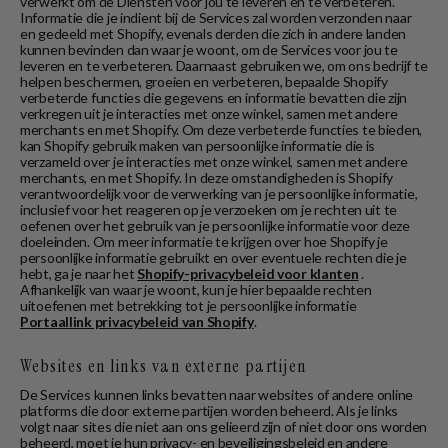
verwerkt om de Diensten voor jou te leveren en te verbeteren.
Informatie die je indient bij de Services zal worden verzonden naar
en gedeeld met Shopify, evenals derden die zich in andere landen
kunnen bevinden dan waar je woont, om de Services voor jou te
leveren en te verbeteren. Daarnaast gebruiken we, om ons bedrijf te
helpen beschermen, groeien en verbeteren, bepaalde Shopify
verbeterde functies die gegevens en informatie bevatten die zijn
verkregen uit je interacties met onze winkel, samen met andere
merchants en met Shopify. Om deze verbeterde functies te bieden,
kan Shopify gebruik maken van persoonlijke informatie die is
verzameld over je interacties met onze winkel, samen met andere
merchants, en met Shopify. In deze omstandigheden is Shopify
verantwoordelijk voor de verwerking van je persoonlijke informatie,
inclusief voor het reageren op je verzoeken om je rechten uit te
oefenen over het gebruik van je persoonlijke informatie voor deze
doeleinden. Om meer informatie te krijgen over hoe Shopify je
persoonlijke informatie gebruikt en over eventuele rechten die je
hebt, ga je naar het
Shopify-privacybeleid voor klanten
.
Afhankelijk van waar je woont, kun je hier bepaalde rechten
uitoefenen met betrekking tot je persoonlijke informatie
Portaallink privacybeleid van Shopify
.
Websites en links van externe partijen
De Services kunnen links bevatten naar websites of andere online
platforms die door externe partijen worden beheerd. Als je links
volgt naar sites die niet aan ons gelieerd zijn of niet door ons worden
beheerd, moet je hun privacy- en beveiligingsbeleid en andere