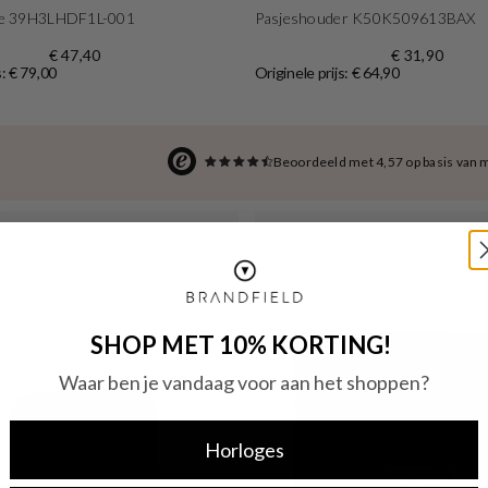
e 39H3LHDF1L-001
Pasjeshouder K50K509613BAX
€ 47,40
€ 31,90
s: € 79,00
Originele prijs: € 64,90
Beoordeeld met 4,57 op basis van 
SHOP MET 10% KORTING!
Waar ben je vandaag voor aan het shoppen?
Horloges