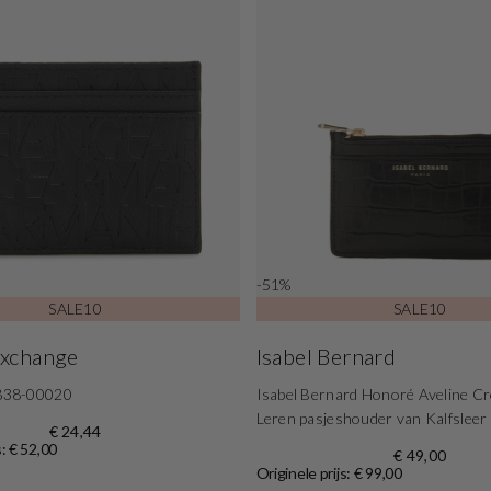
-51%
SALE10
SALE10
Exchange
Isabel Bernard
838-00020
Isabel Bernard Honoré Aveline C
Leren pasjeshouder van Kalfslee
€ 24,44
s: € 52,00
€ 49,00
Originele prijs: € 99,00