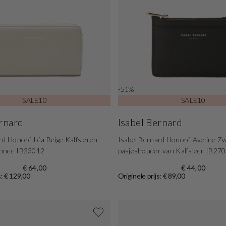
-51%
SALE10
SALE10
ernard
Isabel Bernard
rd Honoré Léa Beige Kalfsleren
Isabel Bernard Honoré Aveline Z
nnee IB23012
pasjeshouder van Kalfsleer IB27
€ 64,00
€ 44,00
s: € 129,00
Originele prijs: € 89,00