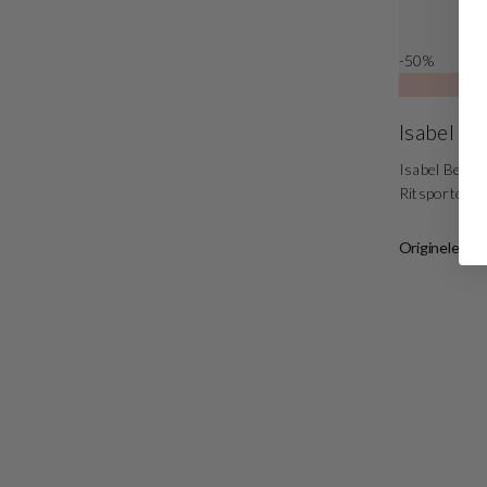
-50%
Isabel B
Isabel Bern
Ritsportemo
Originele prij