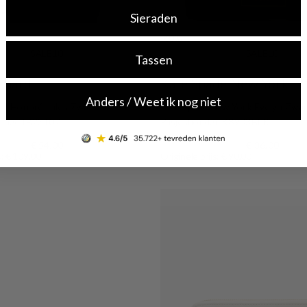
Sieraden
-60%
SALE10
SALE10
Tassen
ernard
Kate Spade New York
Anders / Weet ik nog niet
ard Honoré Jules Zwarte Croco
Kate Spade New York Evelyn Zwar
nnee IB23107
Pasjeshouder K8933BLK
€ 54,00
€ 36,00
s: € 109,00
Originele prijs: € 90,00
Shop now