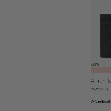
-53%
Armani 
958053-CC
Originele prij