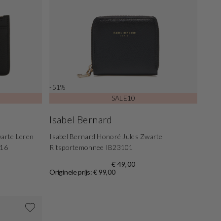
-51%
SALE10
Isabel Bernard
warte Leren
Isabel Bernard Honoré Jules Zwarte
016
Ritsportemonnee IB23101
€ 49,00
Originele prijs: € 99,00
Shop nu