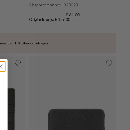
Ritsportemonnee IB23023
€ 64,00
Originele prijs: € 129,00
meer dan 1.700 beoordelingen