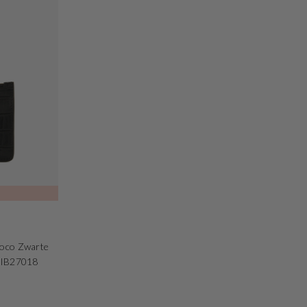
roco Zwarte
r IB27018