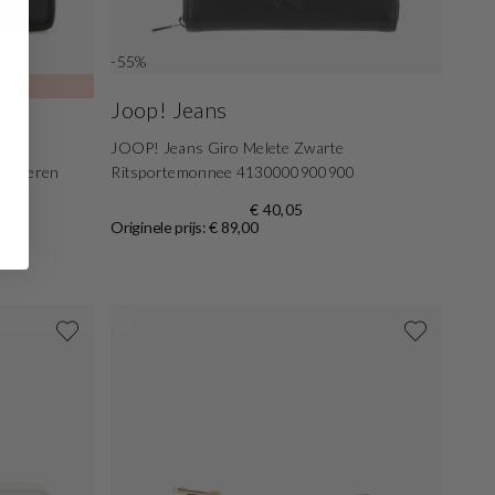
-55%
Joop! Jeans
JOOP! Jeans Giro Melete Zwarte
te Leren
Ritsportemonnee 4130000900900
€ 40,05
Originele prijs: € 89,00