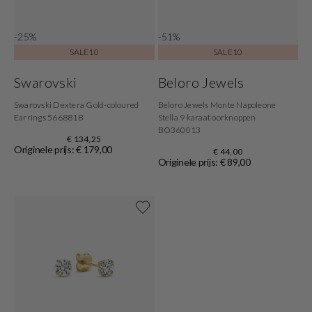
-25%
-51%
SALE10
SALE10
Swarovski
Beloro Jewels
Swarovski Dextera Gold-coloured
Beloro Jewels Monte Napoleone
Earrings 5668818
Stella 9 karaat oorknoppen
BO360013
€ 134,25
Originele prijs: € 179,00
€ 44,00
Originele prijs: € 89,00
Shop nu