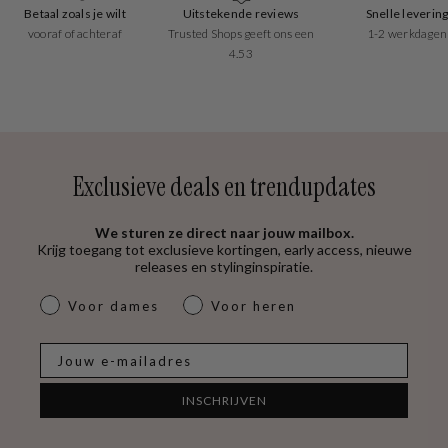
Betaal zoals je wilt
Uitstekende reviews
Snelle leverin
vooraf of achteraf
Trusted Shops geeft ons een
1-2 werkdagen
4.53
Exclusieve deals en trendupdates
We sturen ze direct naar jouw mailbox.
Krijg toegang tot exclusieve kortingen, early access, nieuwe
releases en stylinginspiratie.
dames & heren
Voor dames
Voor heren
E-mail
INSCHRIJVEN