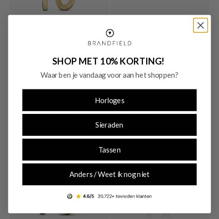
-30%
-30%
SALE10
SALE10
SHOP MET 10% KORTING!
Isabel Bernard
Guess
Waar ben je vandaag voor aan het shoppen?
Isabel Bernard Rivoli Aimée 14 karaat
Guess 4G Light Silver Earrings
gouden oorringen IB360237
JUBE05236JWRHT-U
Horloges
€ 384,00
€ 42,00
Originele prijs: € 549,00
Originele prijs: € 60,00
Sieraden
Tassen
Anders / Weet ik nog niet