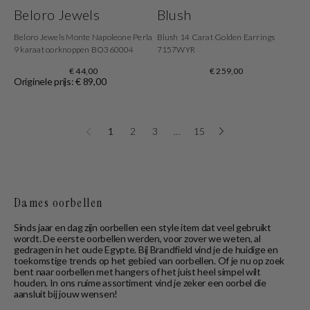
Beloro Jewels
Blush
Beloro Jewels Monte Napoleone Perla
Blush 14 Carat Golden Earrings
9 karaat oorknoppen BO360004
7157WYR
€ 44,00
€ 259,00
Originele prijs: € 89,00
1
2
3
…
15
Dames oorbellen
Sinds jaar en dag zijn oorbellen een style item dat veel gebruikt
wordt. De eerste oorbellen werden, voor zover we weten, al
gedragen in het oude Egypte. Bij Brandfield vind je de huidige en
toekomstige trends op het gebied van oorbellen. Of je nu op zoek
bent naar oorbellen met hangers of het juist heel simpel wilt
houden. In ons ruime assortiment vind je zeker een oorbel die
aansluit bij jouw wensen!