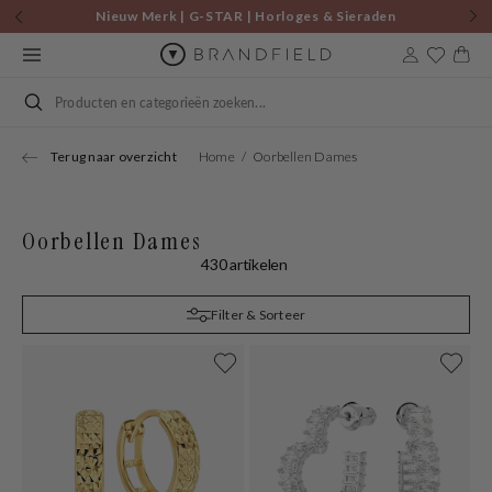
Skip to
Nieuw Merk | G-STAR | Horloges & Sieraden
content
Cart
Search
Terug naar overzicht
Home
Oorbellen Dames
Oorbellen Dames
430 artikelen
Filter & Sorteer