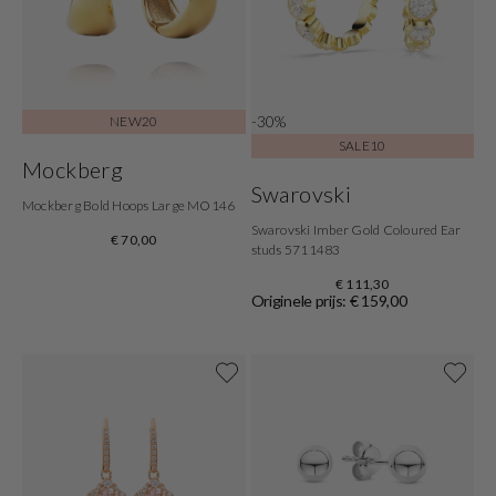
-30%
NEW20
SALE10
Mockberg
Swarovski
Mockberg Bold Hoops Large MO146
Swarovski Imber Gold Coloured Ear
€ 70,00
studs 5711483
€ 111,30
Originele prijs: € 159,00