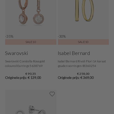
-35%
-30%
SALE10
SALE10
Swarovski
Isabel Bernard
Swarovski Constella Rosegold
Isabel Bernard Rivoli Flori 14 karaat
coloured Earrings 5638769
gouden oorringen IB360254
€ 90,35
€ 258,00
Originele prijs: € 139,00
Originele prijs: € 369,00
Shop now