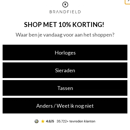
ng
Eenvoudig retourneren
Be
naf €50
30 dagen retourrecht
v
SHOP MET 10% KORTING!
Waar ben je vandaag voor aan het shoppen?
Horloges
Dames of heren
Voor dames
Voor
Sieraden
E-mail
 releases en stylinginspiratie.
Tassen
eid
voor meer informatie over hoe wij jouw gegevens verwerken. Je kan je op elk moment ko
Anders / Weet ik nog niet