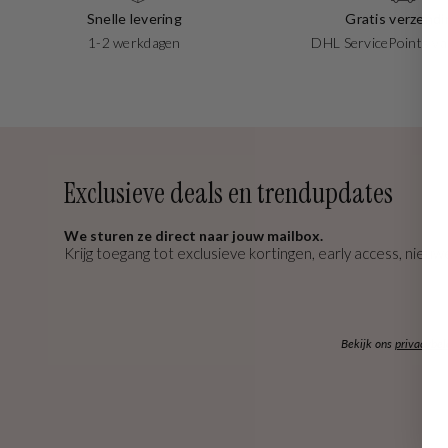
Snelle levering
Gratis verzendi
1-2 werkdagen
DHL ServicePoints va
Exclusieve deals en trendupdates
We sturen ze direct naar jouw mailbox.
Krijg toegang tot exclusieve kortingen, early access, nieuwe
Bekijk ons
privacybel