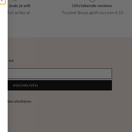
taal zoals je wilt
Uitstekende reviews
ooraf of achteraf
Trusted Shops geeft ons een 4.53
 heren
INSCHRIJVEN
steloos uitschrijven.