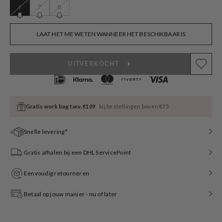
6
7
8
Variant
Variant
Variant
sold
sold
sold
out
out
out
or
or
or
LAAT HET ME WETEN WANNEER HET BESCHIKBAAR IS
unavailable
unavailable
unavailable
UITVERKOCHT
Gratis work bag t.w.v. €109
bij bestellingen boven €75
Snelle levering*
Gratis afhalen bij een DHL ServicePoint
Eenvoudig retourneren
Betaal op jouw manier - nu of later