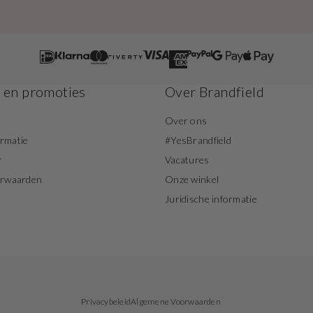
s en promoties
Over Brandfield
Over ons
ormatie
#YesBrandfield
r
Vacatures
orwaarden
Onze winkel
Juridische informatie
Privacybeleid
Algemene Voorwaarden