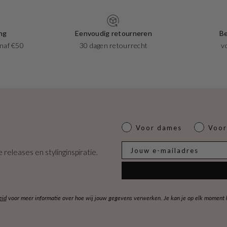
ng
Eenvoudig retourneren
Be
naf €50
30 dagen retourrecht
v
Dames of heren
Voor dames
Voor
E-mail
 releases en stylinginspiratie.
eid
voor meer informatie over hoe wij jouw gegevens verwerken. Je kan je op elk moment ko