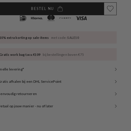
BESTEL NU
10% extra korting op sale-items
met code:
SALE10
Gratis work bag t.w.v. €109
bij bestellingen boven €75
nelle levering*
ratis afhalen bij een DHL ServicePoint
Eenvoudig retourneren
etaal op jouw manier - nu of later