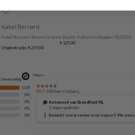
SALE10
Isabel Bernard
Isabel Bernard Honoré Lysanne Zwarte Kalfsleren Shopper IB25022
€ 129,00
Originele prijs: € 259,00