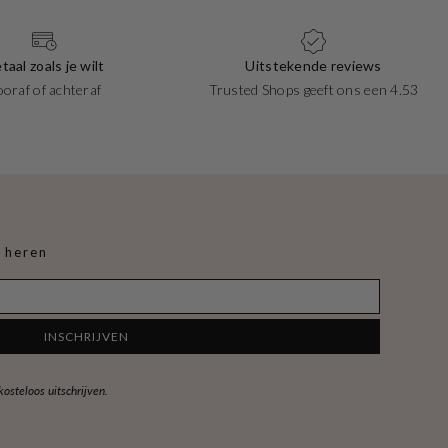
taal zoals je wilt
Uitstekende reviews
ooraf of achteraf
Trusted Shops geeft ons een 4.53
 heren
INSCHRIJVEN
steloos uitschrijven.