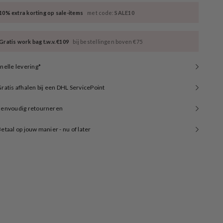
10% extra korting op sale-items
met code:
SALE10
Gratis work bag t.w.v. €109
bij bestellingen boven €75
nelle levering*
ratis afhalen bij een DHL ServicePoint
Eenvoudig retourneren
etaal op jouw manier - nu of later