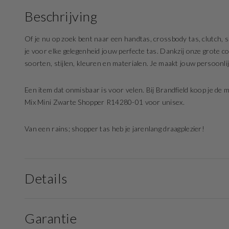
Beschrijving
Of je nu op zoek bent naar een handtas, crossbody tas, clutch, sh
je voor elke gelegenheid jouw perfecte tas. Dankzij onze grote col
soorten, stijlen, kleuren en materialen. Je maakt jouw persoonli
Een item dat onmisbaar is voor velen. Bij Brandfield koop je de 
Mix Mini Zwarte Shopper R14280-01 voor unisex.
Van een rains; shopper tas heb je jarenlang draagplezier!
Details
Garantie