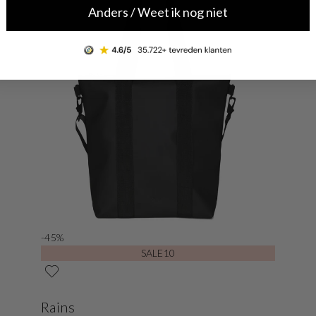
Anders / Weet ik nog niet
-45%
SALE10
Rains