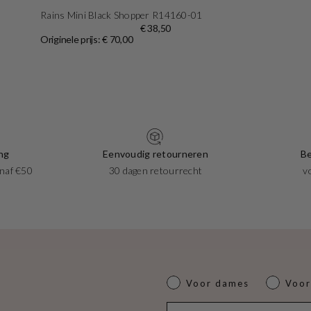
Rains Mini Black Shopper R14160-01
€ 38,50
Originele prijs: € 70,00
ng
Eenvoudig retourneren
Be
naf €50
30 dagen retourrecht
v
Dames of heren
Voor dames
Voor
E-mail