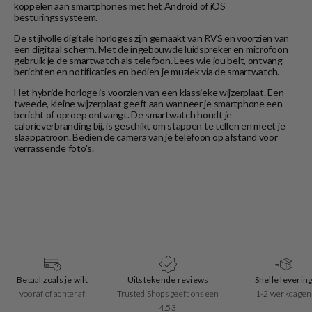
koppelen aan smartphones met het Android of iOS
besturingssysteem.
De stijlvolle digitale horloges zijn gemaakt van RVS en voorzien van
een digitaal scherm. Met de ingebouwde luidspreker en microfoon
gebruik je de smartwatch als telefoon. Lees wie jou belt, ontvang
berichten en notificaties en bedien je muziek via de smartwatch.
Het hybride horloge is voorzien van een klassieke wijzerplaat. Een
tweede, kleine wijzerplaat geeft aan wanneer je smartphone een
bericht of oproep ontvangt. De smartwatch houdt je
calorieverbranding bij, is geschikt om stappen te tellen en meet je
slaappatroon. Bedien de camera van je telefoon op afstand voor
verrassende foto's.
Betaal zoals je wilt
Uitstekende reviews
Snelle leverin
vooraf of achteraf
Trusted Shops geeft ons een
1-2 werkdagen
4.53