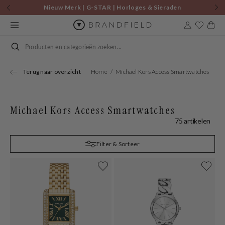
Skip to
Nieuw Merk | G-STAR | Horloges & Sieraden
content
Cart
Search
Terug naar overzicht
Home
Michael Kors Access Smartwatches
Michael Kors Access Smartwatches
75 artikelen
Filter & Sorteer