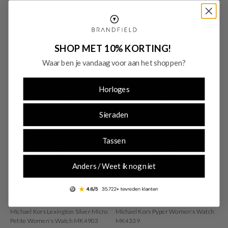
Michael Kors Micro Petite Lexington
Michael Kors Petite Lexington
Women's Watch MK4862
Women's Watch MK4842
€ 199,20
€ 199,20
Originele prijs: € 249,00
Originele prijs: € 249,00
SHOP MET 10% KORTING!
Waar ben je vandaag voor aan het shoppen?
Horloges
Sieraden
Tassen
Anders / Weet ik nog niet
Uitverkocht
Uitverkocht
Michael Kors
Michael Kors
Michael Kors Lexington Silver Micro
Michael Kors Pyper Women's Watch
Petite Women's Watch MK4903
MK4339