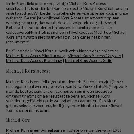
In de Brandfield online shop vind je Michael Kors Access
smartwatch, als onderdeel van de collectie
Michael Kors horloges
en
smartwatches
. Wij bieden uitstekende service op je aankoop in onze
webshop. Bestel jouw Michael Kors Access smartwatch op een
werkdag voor uur, dan wordt deze de volgende dag al bezorgd.
Betaal achteraf zonder extra kosten. In combinatie met een
cadeauverpakking heb je snel een stijlvol cadeau. Mocht de Michael
Kors smartwatch niet naar wens zijn, dan kun je het binnen
retourneren!
Bekijk ook de Michael Kors subcollecties binnen deze collectie:
Michael Kors Acces Slim Runway
|
Michael Kors Access Grayson
|
Michael Kors Access Bradshaw
|
Michael Kors Access Sofie
Michael Kors Access
Michael Kors is een felbegeerd modemerk. Bekend om zijn tijdloze
en elegante ontwerpen, voorzien van New Yorkse flair. Altijd op zoek
naar de beste designers en vakmensen om in een creatieve
omgeving het maximale resultaat te behalen. Michael Kors
stimuleert gelijkheid op de werkvloer en daarbuiten. Ras, kleur,
geloof, seksuele voorkeur, leeftijd, gender identiteit: voor Michael
Kors is ieder mens gelijk.
Michael Kors
Michael Kors is een Amerikaanse modeontwerper die vanaf 1981