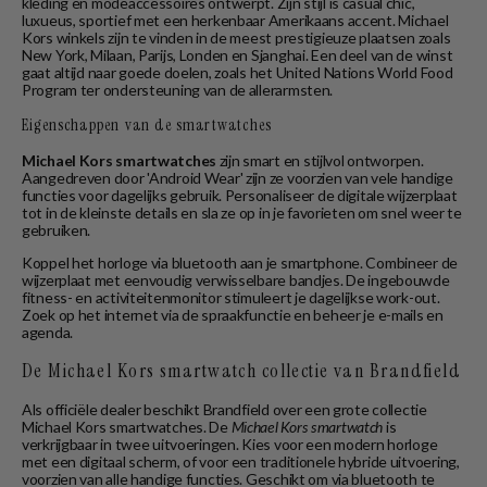
kleding en modeaccessoires ontwerpt. Zijn stijl is casual chic,
luxueus, sportief met een herkenbaar Amerikaans accent. Michael
Kors winkels zijn te vinden in de meest prestigieuze plaatsen zoals
New York, Milaan, Parijs, Londen en Sjanghai. Een deel van de winst
gaat altijd naar goede doelen, zoals het United Nations World Food
Program ter ondersteuning van de allerarmsten.
Eigenschappen van de smartwatches
Michael Kors smartwatches
zijn smart en stijlvol ontworpen.
Aangedreven door 'Android Wear' zijn ze voorzien van vele handige
functies voor dagelijks gebruik. Personaliseer de digitale wijzerplaat
tot in de kleinste details en sla ze op in je favorieten om snel weer te
gebruiken.
Koppel het horloge via bluetooth aan je smartphone. Combineer de
wijzerplaat met eenvoudig verwisselbare bandjes. De ingebouwde
fitness- en activiteitenmonitor stimuleert je dagelijkse work-out.
Zoek op het internet via de spraakfunctie en beheer je e-mails en
agenda.
De Michael Kors smartwatch collectie van Brandfield
Als officiële dealer beschikt Brandfield over een grote collectie
Michael Kors smartwatches. De
Michael Kors smartwatch
is
verkrijgbaar in twee uitvoeringen. Kies voor een modern horloge
met een digitaal scherm, of voor een traditionele hybride uitvoering,
voorzien van alle handige functies. Geschikt om via bluetooth te