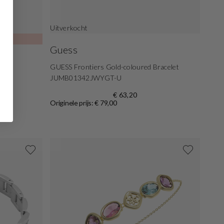
Uitverkocht
Guess
GUESS Frontiers Gold-coloured Bracelet
JUMB01342JWYGT-U
€ 63,20
Originele prijs: € 79,00