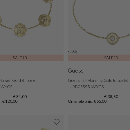
-30%
SALE10
SALE10
Guess
lower Gold Bracelet
Guess Till Morning Gold Bracelet
JWYGS
JUBB05555JWYGS
€ 84,00
€ 38,50
s: € 120,00
Originele prijs: € 55,00