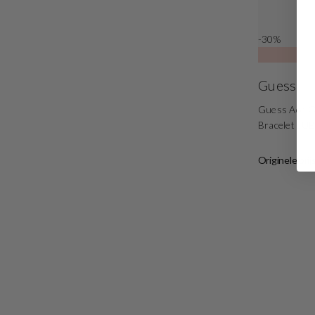
-30%
Guess
Guess Ace O
Bracelet J
Originele prij