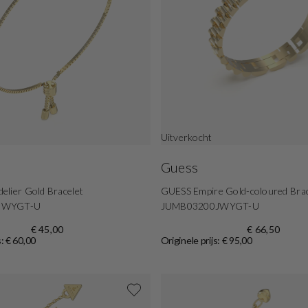
Uitverkocht
Guess
lier Gold Bracelet
GUESS Empire Gold-coloured Brac
JWYGT-U
JUMB03200JWYGT-U
€ 45,00
€ 66,50
s: € 60,00
Originele prijs: € 95,00