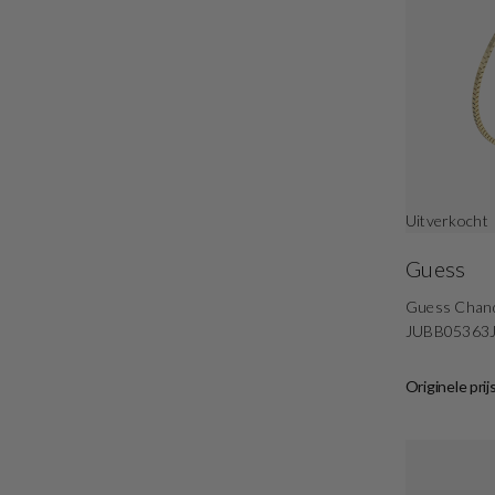
Uitverkocht
Guess
Guess Chande
JUBB05363
Originele prij