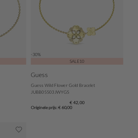
-30%
SALE10
Guess
Guess Wild Flower Gold Bracelet
JUBB05503JWYGS
€ 42,00
Originele prijs: € 60,00
Shop nu