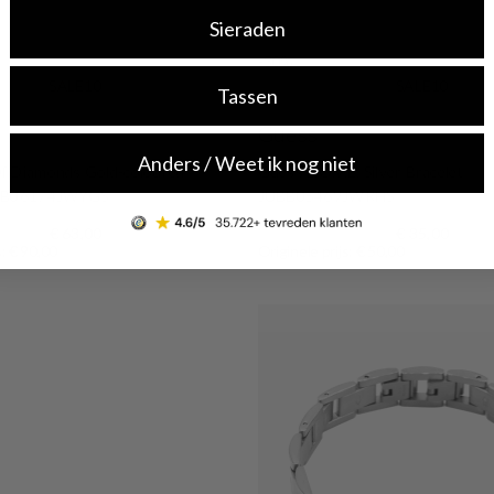
Sieraden
-30%
SALE10
SALE10
Tassen
Guess
Anders / Weet ik nog niet
f Diamonds Gold-coloured
Guess L.O.V.E. Silver Bracelet
UBB06174JWYGS
JUBB05469JWRHS
€ 63,00
€ 35,00
s: € 90,00
Originele prijs: € 50,00
Shop now