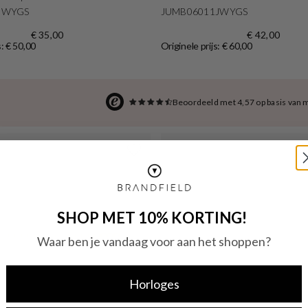
JWYGS
JUMB06011JWYGS
€ 35,00
€ 42,00
s: € 50,00
Originele prijs: € 60,00
Beoordeeld met 4,57 op basis van 
SHOP MET 10% KORTING!
Waar ben je vandaag voor aan het shoppen?
Horloges