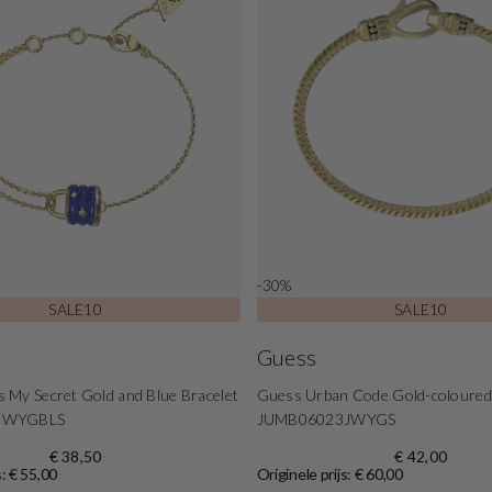
-30%
SALE10
SALE10
Guess
 My Secret Gold and Blue Bracelet
Guess Urban Code Gold-coloured
JWYGBLS
JUMB06023JWYGS
€ 38,50
€ 42,00
s: € 55,00
Originele prijs: € 60,00