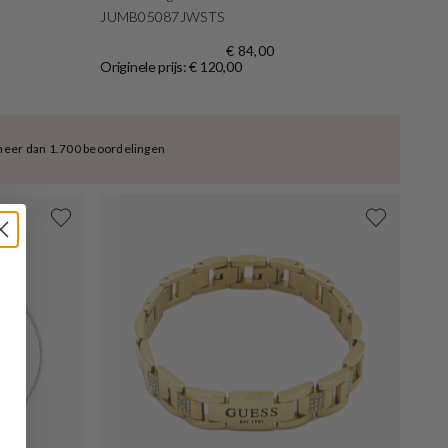
JUMB05087JWSTS
€ 84,00
Originele prijs: € 120,00
meer dan 1.700 beoordelingen