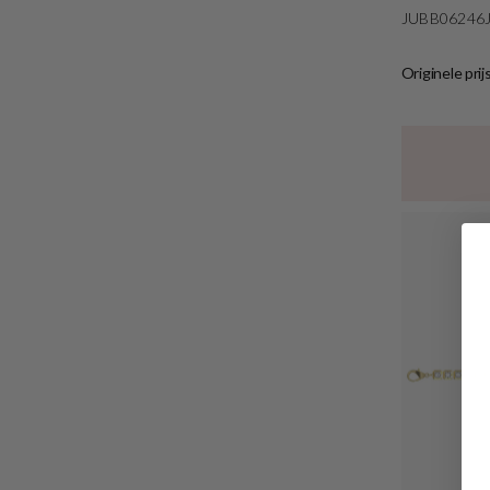
JUBB06246
Originele prij