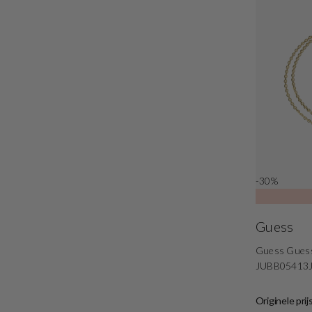
-30%
Guess
Guess Guess
JUBB05413
Originele prij