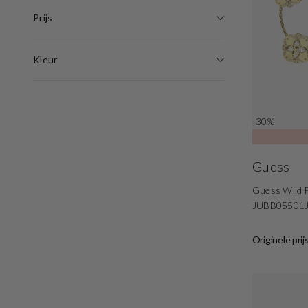
Prijs
Kleur
-30%
Guess
Guess Wild F
JUBB05501
Originele prij