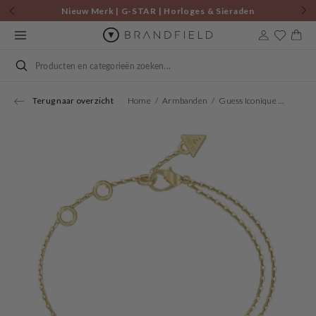
Skip to
Nieuw Merk | G-STAR | Horloges & Sieraden
content
Cart
Search
Terug naar overzicht
Home
Armbanden
Guess Iconique Gold Bracelet JUBB05534JWYGS
Open
media
1
in
gallery