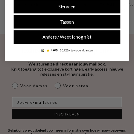
30 dagen retourrecht
vooraf of achteraf
Trusted Shops geeft o
Sieraden
4.53
Tassen
Anders / Weet ik nog niet
Exclusieve deals en trendupdates
We sturen ze direct naar jouw mailbox.
Krijg toegang tot exclusieve kortingen, early access, nieuwe
releases en stylinginspiratie.
dames & heren
Voor dames
Voor heren
E-mail
INSCHRIJVEN
Bekijk ons
privacybeleid
voor meer informatie over hoe wij jouw gegevens