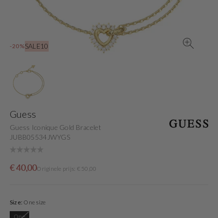
view
SALE10
-20%
Guess
Guess Iconique Gold Bracelet
JUBB05534JWYGS
Sale
Originele
€ 40,00
Originele prijs: € 50,00
price
prijs
Size:
One size
One