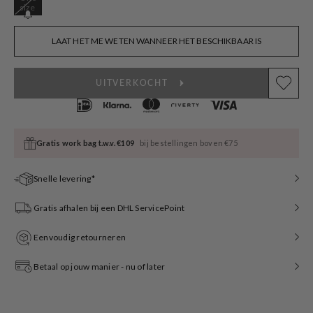
Variant
size
sold
out
or
LAAT HET ME WETEN WANNEER HET BESCHIKBAAR IS
unavailable
UITVERKOCHT
Gratis work bag t.w.v. €109
bij bestellingen boven €75
Snelle levering*
Gratis afhalen bij een DHL ServicePoint
Eenvoudig retourneren
Betaal op jouw manier - nu of later