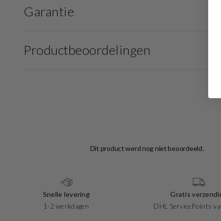
Garantie
Productbeoordelingen
Snelle levering
Gratis verzendi
1-2 werkdagen
DHL ServicePoints va