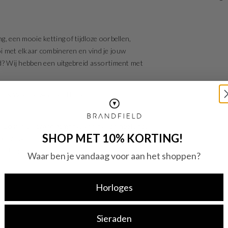
g, een mooie ketting of tijdloze oorbellen,
oi met elkaar combineren en vind je jouw
aad? Wij hebben een uitgebreid assortiment met
Guess Wild Flower Gold Bracelet
Zo is dit sieraad gemaakt van rvs en heeft het
SHOP MET 10% KORTING!
eid, zowel casual overdag of chique in de avond.
rkrijgbaar in setjes.
Waar ben je vandaag voor aan het shoppen?
Horloges
Sieraden