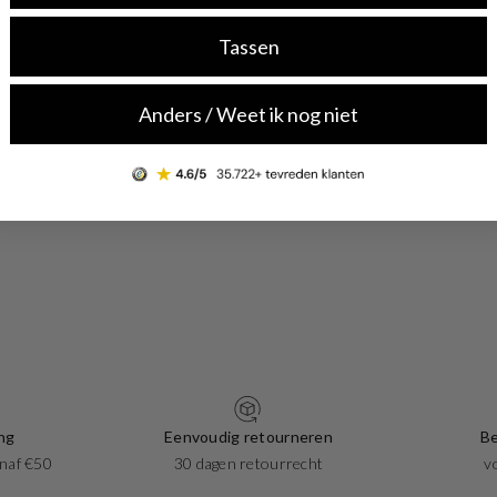
Tassen
Anders / Weet ik nog niet
ng
Eenvoudig retourneren
Be
naf €50
30 dagen retourrecht
v