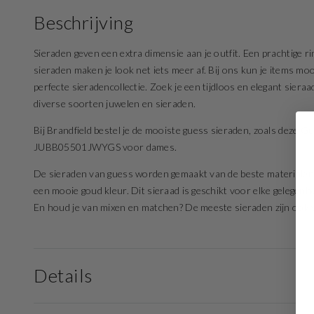
Beschrijving
Sieraden geven een extra dimensie aan je outfit. Een prachtige rin
sieraden maken je look net iets meer af. Bij ons kun je items mo
perfecte sieradencollectie. Zoek je een tijdloos en elegant sier
diverse soorten juwelen en sieraden.
Bij Brandfield bestel je de mooiste guess sieraden, zoals deze 
JUBB05501JWYGS voor dames.
De sieraden van guess worden gemaakt van de beste materialen. 
een mooie goud kleur. Dit sieraad is geschikt voor elke gelegenh
En houd je van mixen en matchen? De meeste sieraden zijn ook ve
Details