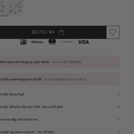
available
BESTEL NU
10% extra korting op sale-items
met code:
SALE10
Gratis work bag t.w.v. €109
bij bestellingen boven €75
nelle levering*
ratis afhalen bij een DHL ServicePoint
Eenvoudig retourneren
etaal op jouw manier - nu of later