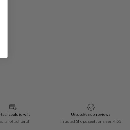
taal zoals je wilt
Uitstekende reviews
ooraf of achteraf
Trusted Shops geeft ons een 4.53