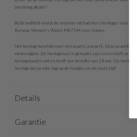
jarenlang plezier!
Bij Brandfield vind je de mooiste michael kors horloges voor de s
Runway Women's Watch MK7544 voor dames.
Het horloge beschikt over een quartz uurwerk. Deze prachtige wij
mineraalglas. De horlogekast is gemaakt van rvs en heeft een d
horlogeband is wit en heeft een breedte van 18 mm. De horlogeba
horloge ben je elke dag op de hoogte van de juiste tijd!
Details
Garantie