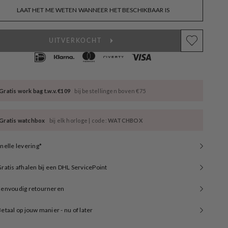
LAAT HET ME WETEN WANNEER HET BESCHIKBAAR IS
UITVERKOCHT
Gratis work bag t.w.v. €109
bij bestellingen boven €75
Gratis watchbox
bij elk horloge | code:
WATCHBOX
nelle levering*
ratis afhalen bij een DHL ServicePoint
Eenvoudig retourneren
etaal op jouw manier - nu of later