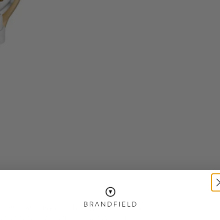
 met verwisselbaar bandje? Bij ons heb je ruime
or een horloge dat bij jou past en geniet van