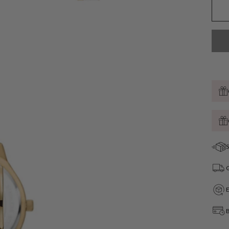
S
G
B