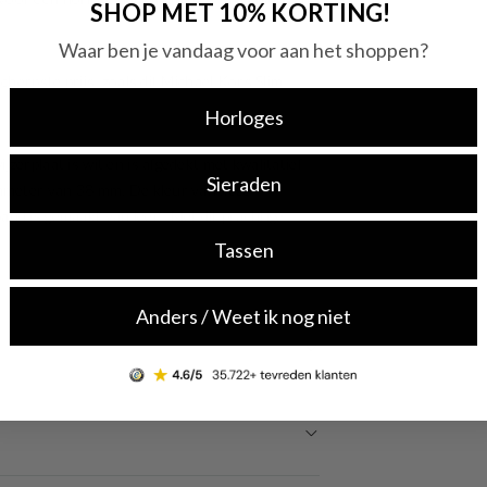
SHOP MET 10% KORTING!
Waar ben je vandaag voor aan het shoppen?
cherpste prijs, zoals dit Michael Kors Slim
Horloges
zerplaat is wit en is afgedekt met kwalitatief
Sieraden
iameter van 38 mm. De kleur van deze
nd is gemaakt van leer . Met dit prachtige
Tassen
Anders / Weet ik nog niet