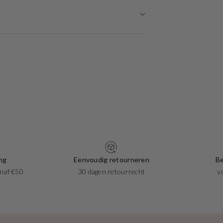
ng
Eenvoudig retourneren
Be
naf €50
30 dagen retourrecht
v