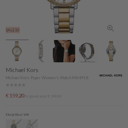
gallery
view
SALE10
Michael Kors
Michael Kors Pyper Women's Watch MK4918
Sale
Originele
€ 159,20
Originele prijs: € 199,00
price
prijs
Kies je kleur: Wit