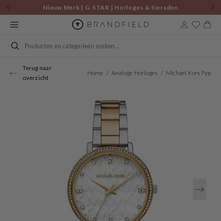
Skip to
Nieuw Merk | G-STAR | Horloges & Sieraden
content
Cart
Search
Terug naar
Home
Analoge Horloges
Michael Kors Pyper Women's Watch MK4918
overzicht
Open
media
1
in