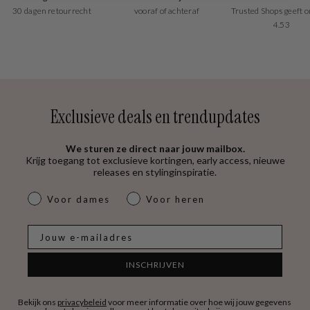
30 dagen retourrecht
vooraf of achteraf
Trusted Shops geeft o
4.53
Exclusieve deals en trendupdates
We sturen ze direct naar jouw mailbox.
Krijg toegang tot exclusieve kortingen, early access, nieuwe
releases en stylinginspiratie.
dames & heren
Voor dames
Voor heren
E-mail
INSCHRIJVEN
Bekijk ons
privacybeleid
voor meer informatie over hoe wij jouw gegevens