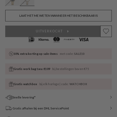
LAAT HET ME WETEN WANNEER HET BESCHIKBAAR IS
UITVERKOCHT
10% extra korting op sale-items
met code:
SALE10
Gratis work bag t.w.v. €109
bij bestellingen boven €75
Gratis watchbox
bij elk horloge | code:
WATCHBOX
Snelle levering*
Gratis afhalen bij een DHL ServicePoint