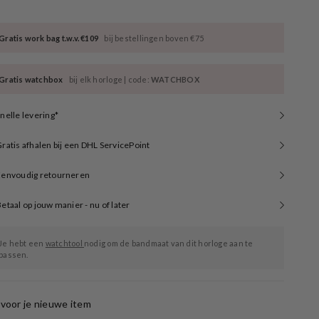
Gratis work bag t.w.v. €109
bij bestellingen boven €75
Gratis watchbox
bij elk horloge | code:
WATCHBOX
nelle levering*
ratis afhalen bij een DHL ServicePoint
Eenvoudig retourneren
etaal op jouw manier - nu of later
Je hebt een
watchtool
nodig om de bandmaat van dit horloge aan te
passen.
voor je nieuwe item