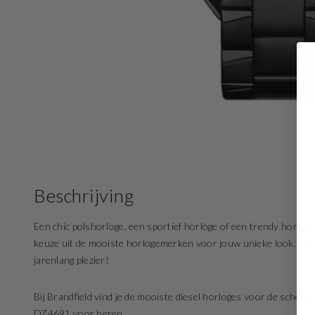
Beschrijving
Een chic polshorloge, een sportief horloge of een trendy horloge
keuze uit de mooiste horlogemerken voor jouw unieke look. Ga vo
jarenlang plezier!
Bij Brandfield vind je de mooiste diesel horloges voor de scherps
DZ4691 voor heren.