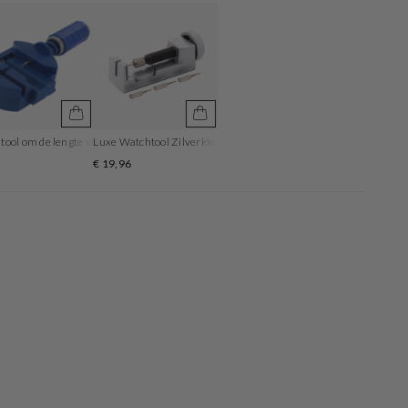
ool om de lengte van de horlogeband aan te passen
Luxe Watchtool Zilverkleurig om je bandlengte aan te passen
5
€ 19,96