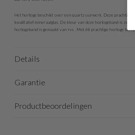
Het horloge beschikt over een quartz uurwerk. Deze prachtige wi
kwalitatief mineraalglas. De kleur van deze horlogeband is zwar
horlogeband is gemaakt van rvs . Met dit prachtige horloge ben je
Details
Garantie
Productbeoordelingen