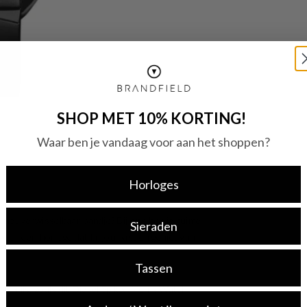
SHOP MET 10% KORTING!
Waar ben je vandaag voor aan het shoppen?
Horloges
 met verwisselbaar bandje? Bij ons heb je ruime
Sieraden
or een horloge dat bij jou past en geniet van
Tassen
te prijs, zoals dit Diesel Spiked Men's Watch