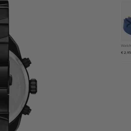
Watcht
€ 2,9