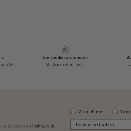
ng
Eenvoudig retourneren
Be
naf €50
30 dagen retourrecht
v
Dames of heren
Voor dames
Voor
E-mail
 releases en stylinginspiratie.