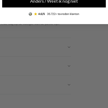
Anders / Weet ik nog niet
jzerplaat is meerkleurig en is afgedekt met
t en heeft een breedte van 24 mm. De
 elke dag op de hoogte van de juiste tijd!